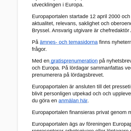
utvecklingen i Europa.   
Europaportalen startade 12 april 2000 och r
aktualitet, relevans, saklighet och oberoe
Bryssel. Ansvarig utgivare är chefredaktör
På 
ämnes- och temasidorna
 finns nyheter
frågor.
Med en
 gratisprenumeration
 på nyhetsbrev
och Europa. På lördagar sammanfattas veck
prenumerera på lördagsbrevet.  
Europaportalen är ansluten till det press
blivit personligen utpekad och och upplever
du göra en 
anmälan här
.
Europaportalen finansieras privat genom 
Europaportalen ägs av föreningen Europap