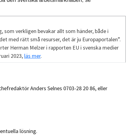
e på den svenska arbetsmarknaden, se 
, som verkligen bevakar allt som händer, både i
det med rätt små resurser, det är ju Europaportalen”.
rter Herman Melzer i rapporten EU i svenska medier
ruari 2023,
läs mer
.
l chefredaktör Anders Selnes 0703-28 20 86, eller
entuella lösning.