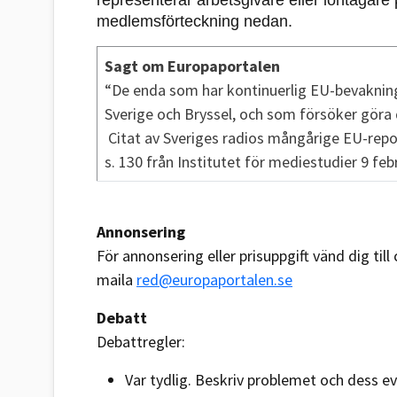
representerar arbetsgivare eller löntagar
medlemsförteckning nedan.
Sagt om Europaportalen
“De enda som har kontinuerlig EU-bevakning
Sverige och Bryssel, och som försöker göra 
Citat av Sveriges radios mångårige EU-repo
s. 130 från Institutet för mediestudier 9 feb
Annonsering
För annonsering eller prisuppgift vänd dig til
maila
red@europaportalen.se
Debatt
Debattregler:
Var tydlig. Beskriv problemet och dess ev