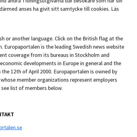
nd andra Tidningsutgivarna där besökare som har sin
därmed anses ha givit sitt samtycke till cookies. Läs
h or another language. Click on the British flag at the
sh. Europaportalen is the leading Swedish news website
ent coverage from its bureaus in Stockholm and
d economic developments in Europe in general and the
 the 12th of April 2000. Europaportalen is owned by
se whose member organizations represent employers
 see list of members below.
NTAKT
rtalen.se