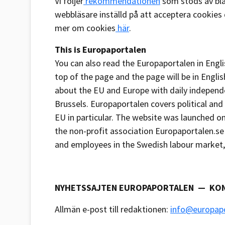
Vi följer
rekommendationen
som stöds av bla
webbläsare inställd på att acceptera cookies 
mer om cookies
här
.
This is Europaportalen
You can also read the Europaportalen in Englis
top of the page and the page will be in Engli
about the EU and Europe with daily independ
Brussels. Europaportalen covers political an
EU in particular. The website was launched on
the non-profit association Europaportalen.
and employees in the Swedish labour market,
NYHETSSAJTEN EUROPAPORTALEN — KO
Allmän e-post till redaktionen:
info@europapo