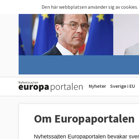
Hoppa till huvudinnehåll
Den här webbplatsen använder sig av cookies.
Nyheter
Sverige i EU
Om Europaportalen
Nyhetssajten Europaportalen bevakar svens