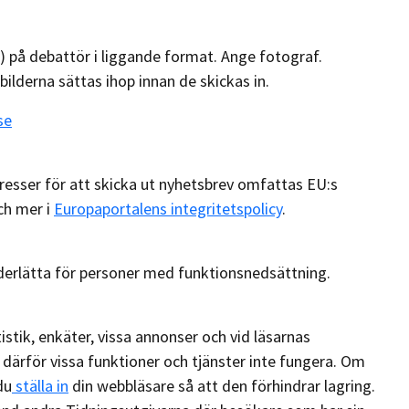
r) på debattör i liggande format. Ange fotograf.
bilderna sättas ihop innan de skickas in.
se
esser för att skicka ut nyhetsbrev omfattas EU:s
ch mer i
Europaportalens integritetspolicy
.
derlätta för personer med funktionsnedsättning.
stik, enkäter, vissa annonser och vid läsarnas
därför vissa funktioner och tjänster inte fungera. Om
du
ställa in
din webbläsare så att den förhindrar lagring.