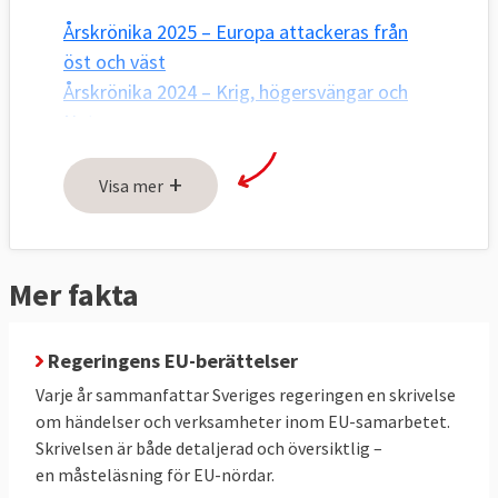
Årskrönika 2025 – Europa attackeras från
öst och väst
Årskrönika 2024 – Krig, högersvängar och
Nato
Årskrönika 2023 – Ukraina, klimatet och
+
inflationen
Visa mer
Årskrönika 2022 – Rysslands krig mot
Ukraina "förändrar allt"
Årskrönika 2021 – EU tar strid för demokrati
Mer fakta
Årskrönika 2020 – Ledarkvinnorna kliver
fram
Regeringens EU-berättelser
Årskrönika 2019 – Året viktigaste EU-
händelser
Varje år sammanfattar Sveriges regeringen en skrivelse
om händelser och verksamheter inom EU-samarbetet.
Skrivelsen är både detaljerad och översiktlig –
en måsteläsning för EU-nördar.