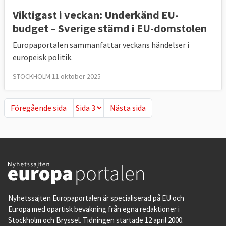
Viktigast i veckan: Underkänd EU-
budget – Sverige stämd i EU-domstolen
Europaportalen sammanfattar veckans händelser i
europeisk politik.
STOCKHOLM 11 oktober 2025
Föregående sida
Nästa sida
Föregående sida
Nästa sida
Nyhetssajten Europaportalen är specialiserad på EU och
Europa med opartisk bevakning från egna redaktioner i
Stockholm och Bryssel. Tidningen startade 12 april 2000.