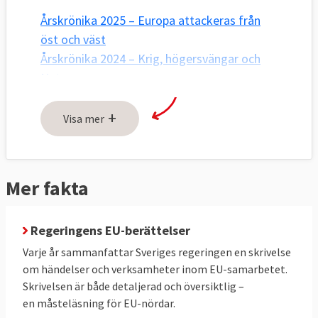
Årskrönika 2025 – Europa attackeras från
öst och väst
Årskrönika 2024 – Krig, högersvängar och
Nato
Årskrönika 2023 – Ukraina, klimatet och
+
inflationen
Visa mer
Årskrönika 2022 – Rysslands krig mot
Ukraina "förändrar allt"
Årskrönika 2021 – EU tar strid för demokrati
Mer fakta
Årskrönika 2020 – Ledarkvinnorna kliver
fram
Regeringens EU-berättelser
Årskrönika 2019 – Året viktigaste EU-
händelser
Varje år sammanfattar Sveriges regeringen en skrivelse
om händelser och verksamheter inom EU-samarbetet.
Skrivelsen är både detaljerad och översiktlig –
en måsteläsning för EU-nördar.