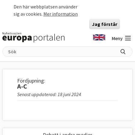
Hoppa till huvudinnehåll
Den här webbplatsen använder
sig av cookies.
Mer information
Jag förstår
Meny
Fördjupning:
A-C
Senast uppdaterad: 18 juni 2024
Debatt i andra medier