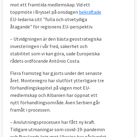
mot ett framtida medlemskap. Vid ett
toppmöte i Bryssel på onsdagen
bekräftade
EU-ledarna sitt "fulla och otvetydiga
åtagande" för regionens EU-perspektiv.
– Utvidgningen är den bästa geostrategiska
investeringen i vår fred, säkerhet och
stabilitet som vi kan göra, sade Europeiska
rådets ordförande António Costa.
Flera framsteg har gjorts under det senaste
året. Montenegro har slutfört ytterligare tre
förhandlingskapitel på vägen mot EU-
medlemskap och Albanien har öppnat ett
nytt förhandlingsområde. Även Serbien går
framåt i processen.
– Anslutningsprocessen har fått ny kraft.
Tidigare utmaningar som covid-19-pandemin
och Rysslands krig mot Ukraina har påskyndat