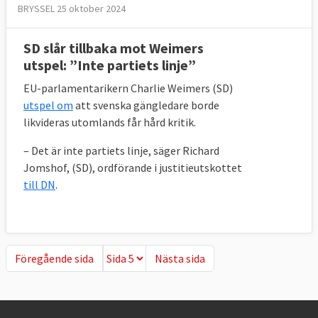
BRYSSEL 25 oktober 2024
SD slår tillbaka mot Weimers
utspel: ”Inte partiets linje”
EU-parlamentarikern Charlie Weimers (SD)
utspel om
att svenska gängledare borde
likvideras utomlands får hård kritik.
– Det är inte partiets linje, säger Richard
Jomshof, (SD), ordförande i justitieutskottet
till DN
.
Föregående sida
Nästa sida
Föregående sida
Nästa sida