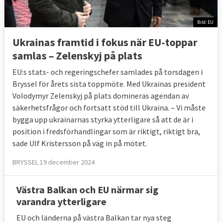
Bild: EU
Ukrainas framtid i fokus när EU-toppar
samlas – Zelenskyj på plats
EU:s stats- och regeringschefer samlades på torsdagen i
Bryssel för årets sista toppmöte. Med Ukrainas president
Volodymyr Zelenskyj på plats domineras agendan av
säkerhetsfrågor och fortsatt stöd till Ukraina. – Vi måste
bygga upp ukrainarnas styrka ytterligare så att de är i
position i fredsförhandlingar som är riktigt, riktigt bra,
sade Ulf Kristersson på väg in på mötet.
BRYSSEL 19 december 2024
Västra Balkan och EU närmar sig
varandra ytterligare
EU och länderna på västra Balkan tar nya steg