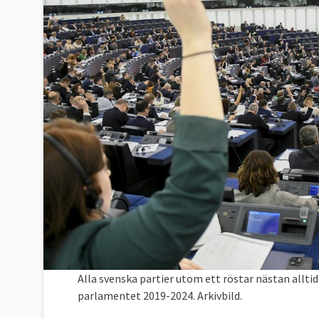
Alla svenska partier utom ett röstar nästan allti
parlamentet 2019-2024. Arkivbild.