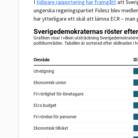
I
tidigare rapportering har framgått
att Sver
ungerska regeringspartiet Fidesz blev medle
har ytterligare ett skäl att lämna ECR – man gi