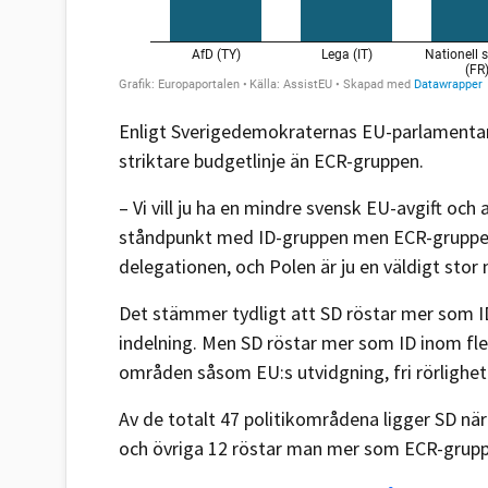
Enligt Sverigedemokraternas EU-parlamentari
striktare budgetlinje än ECR-gruppen.
– Vi vill ju ha en mindre svensk EU-avgift och
ståndpunkt med ID-gruppen men ECR-gruppen s
delegationen, och Polen är ju en väldigt sto
Det stämmer tydligt att SD röstar mer som I
indelning. Men SD röstar mer som ID inom fl
områden såsom EU:s utvidgning, fri rörlighet
Av de totalt 47 politikområdena ligger SD när
och övriga 12 röstar man mer som ECR-grup