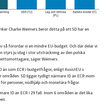
ker Charlie Weimers beror detta på att SD har en
 av så förordar vi en mindre EU-budget. Och där delar vi
tyrs ju idag i stor utsträckning av den polska
r nettomottagare, säger Weimers.
D än som ECR i budgetfrågor, enligt AssistEU:s
er områden. SD ligger tydligt närmare ID än ECR inom
 för personer, nödhjälp och monetära frågor.
mare ID än ECR i 29 fall. Inom 6 områden är det lika
pen.