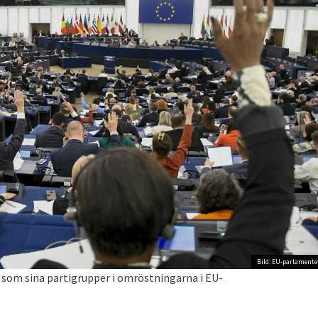
Bild: EU-parlamente
d som sina partigrupper i omröstningarna i EU-