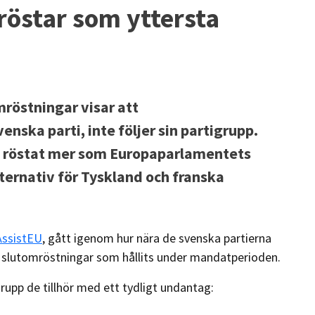
röstar som yttersta
östningar visar att
ska parti, inte följer sin partigrupp.
en röstat mer som Europaparlamentets
ernativ för Tyskland och franska
AssistEU
, gått igenom hur nära de svenska partierna
en slutomröstningar som hållits under mandatperioden.
grupp de tillhör med ett tydligt undantag: