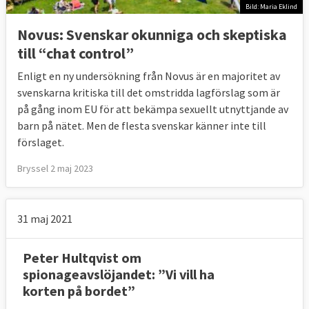
Bild: Maria Eklind
Novus: Svenskar okunniga och skeptiska
till “chat control”
Enligt en ny undersökning från Novus är en majoritet av
svenskarna kritiska till det omstridda lagförslag som är
på gång inom EU för att bekämpa sexuellt utnyttjande av
barn på nätet. Men de flesta svenskar känner inte till
förslaget.
Bryssel 2 maj 2023
31 maj 2021
Peter Hultqvist om
spionageavslöjandet: ”Vi vill ha
korten på bordet”