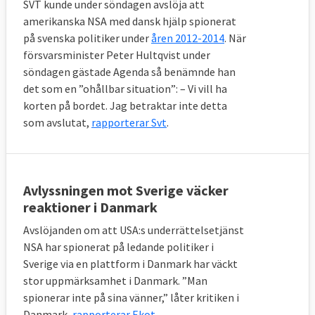
SVT kunde under söndagen avslöja att
amerikanska NSA med dansk hjälp spionerat
på svenska politiker under
åren 2012-2014
. När
försvarsminister Peter Hultqvist under
söndagen gästade Agenda så benämnde han
det som en ”ohållbar situation”: – Vi vill ha
korten på bordet. Jag betraktar inte detta
som avslutat,
rapporterar Svt
.
Avlyssningen mot Sverige väcker
reaktioner i Danmark
Avslöjanden om att USA:s underrättelsetjänst
NSA har spionerat på ledande politiker i
Sverige via en plattform i Danmark har väckt
stor uppmärksamhet i Danmark. ”Man
spionerar inte på sina vänner,” låter kritiken i
Danmark,
rapporterar Ekot
.