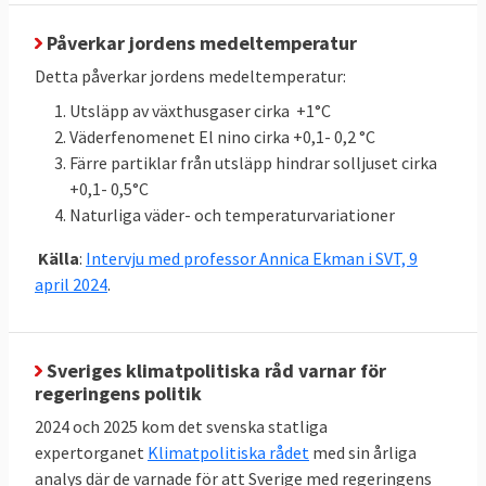
mark med
43,366 till
3,955 Mt
inlagring
CO
e
Påverkar jordens medeltemperatur
2
jämfört med
totalt
47,321
Detta påverkar jordens medeltemperatur:
snittet för
Mt
CO
e
2
Utsläpp av växthusgaser cirka +1°C
2016-2018:
Väderfenomenet El nino cirka +0,1- 0,2 °C
43,366
Färre partiklar från utsläpp hindrar solljuset cirka
(LULUCF)
+0,1- 0,5°C
Naturliga väder- och temperaturvariationer
Klicka på länkarna i tabellen för att se
Källor
:
källan. MtCO2e betyder miljoner ton
Källa
:
Intervju med professor Annica Ekman i SVT, 9
koldioxidekvivalenter
, ett mått på mängden
april 2024
.
växthusgaser.
Sveriges klimatpolitiska råd varnar för
regeringens politik
Energieffektivisering och
2024 och 2025 kom det svenska statliga
förnybart
expertorganet
Klimatpolitiska rådet
med sin årliga
Jämfört med 2005 ska EU till 2030 minska
analys där de varnade för att Sverige med regeringens