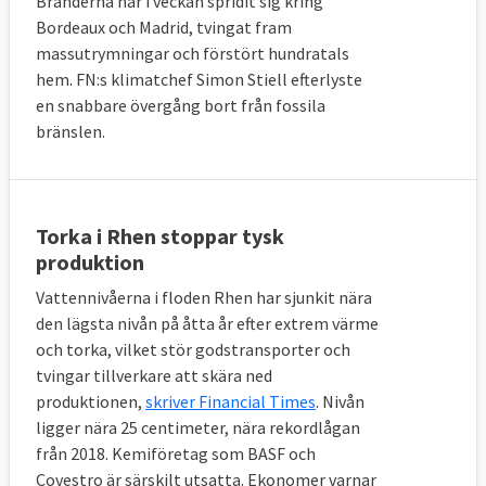
Bränderna har i veckan spridit sig kring
Bordeaux och Madrid, tvingat fram
massutrymningar och förstört hundratals
hem. FN:s klimatchef Simon Stiell efterlyste
en snabbare övergång bort från fossila
bränslen.
Torka i Rhen stoppar tysk
produktion
Vattennivåerna i floden Rhen har sjunkit nära
den lägsta nivån på åtta år efter extrem värme
och torka, vilket stör godstransporter och
tvingar tillverkare att skära ned
produktionen,
skriver Financial Times
. Nivån
ligger nära 25 centimeter, nära rekordlågan
från 2018. Kemiföretag som BASF och
Covestro är särskilt utsatta. Ekonomer varnar