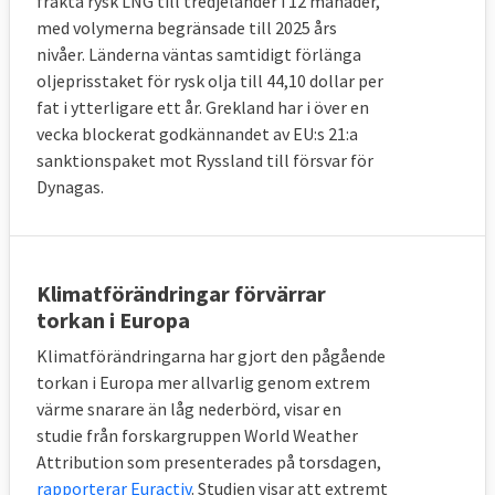
frakta rysk LNG till tredjeländer i 12 månader,
med volymerna begränsade till 2025 års
nivåer. Länderna väntas samtidigt förlänga
oljeprisstaket för rysk olja till 44,10 dollar per
fat i ytterligare ett år. Grekland har i över en
vecka blockerat godkännandet av EU:s 21:a
sanktionspaket mot Ryssland till försvar för
Dynagas.
Klimatförändringar förvärrar
torkan i Europa
Klimatförändringarna har gjort den pågående
torkan i Europa mer allvarlig genom extrem
värme snarare än låg nederbörd, visar en
studie från forskargruppen World Weather
Attribution som presenterades på torsdagen,
rapporterar Euractiv
. Studien visar att extremt