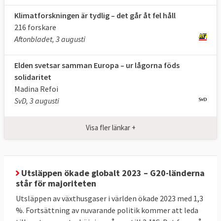
(LULUCF)
Klimatforskningen är tydlig – det går åt fel håll
216 forskare
Andelen förnybar
25,2 procent
,
minst 42,5
Aftonbladet, 3 augusti
energi
202
4
procent
Elden svetsar samman Europa – ur lågorna föds
Energianvändning
900 Mtoe
***,
Max
solidaritet
(slutlig)
2024
763 Mtoe
***
Madina Refoi
SvD, 3 augusti
Klicka på länkarna i tabellen för att
Källor
:
se källa. * Enligt
kommissionens
Visa fler länkar +
uppskattningar
kommer ett fullständigt
genomförande av 55 % -paketet att leda till
en minskning på 57 %.** MtCO2e betyder
miljoner ton
koldioxidekvivalenter
, ett mått
Utsläppen ökade globalt 2023 – G20-länderna
på mängden växthusgaser. *** Mtoe betyder
står för majoriteten
miljoner ton
oljeekvivalenter
, ett mått på
Utsläppen av växthusgaser i världen ökade 2023 med 1,3
energiinnehåll.
%. Fortsättning av nuvarande politik kommer att leda