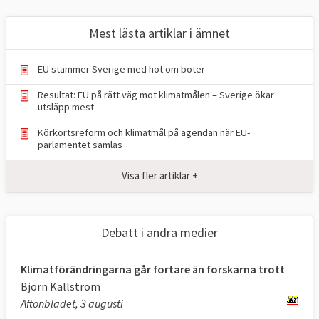
nationella mål kallat ESR-målet och
LULUCF-målet. Sverige har bundit sig att
Mest lästa artiklar i ämnet
halvera sina nationella utsläpp till 2030 (ESR)
och öka upptaget av växthusgaser i skog
EU stämmer Sverige med hot om böter
och mark (LULUCF).
Resultat: EU på rätt väg mot klimatmålen – Sverige ökar
utsläpp mest
TABELL 1.
Läge i EU
Mål 2030
Körkortsreform och klimatmål på agendan när EU-
Klimat och
2024
för EU
parlamentet samlas
energimål i EU
Visa fler artiklar +
Minskade utsläpp
37,2 procent,
55 procent
*
av växthusgaser
2024
jmf. 1990 (ETS +
Debatt i andra medier
ESR)
Klimatförändringarna går fortare än forskarna trott
Upptag av
198
310
Björn Källström
växthusgaser i
Mt
**2023
Mt
CO
e
CO
e
**
Aftonbladet, 3 augusti
2
2
skog och mark