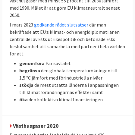
växthusgaser med minst 55 procent till 2030 jämfört
procent
procent
med 1990. Målet är att göra EU klimatneutralt senast
2050.
66
Sverige
Inget
I mars 2023
godkände rådet slutsatser
där man
procent
bindande
bekräftade att EU:s klimat- och energidiplomati är en
central del av EU:s utrikespolitik och betonade EU:s
EU-mål
beslutsamhet att samarbeta med partner i hela världen
för att
Klicka på länkarna i tabellen för att
Källor
:
genomföra
Parisavtalet
se källan.
begränsa
den globala temperaturökningen till
1,5 °C jämfört med förindustriella nivåer
stödja
de mest utsatta länderna i anpassningen
Svenskarnas energianvändning
till klimatförändringarnas effekter samt
och utsläpp i EU
öka
den kollektiva klimatfinansieringen
När all energi som förbrukas i ett EU-land,
den så kallade primära energianvändningen,
delas med antalet invånare framgår vilka
Växthusgaser 2020
som förbrukar mest energi. Svenskarna