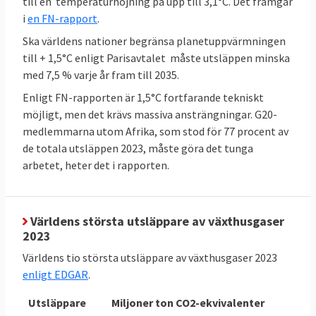
till en temperaturhöjning på upp till 3,1°C. Det framgår
i
en FN-rapport
.
Sveriges mål enligt EU-beslut
Ska världens nationer begränsa planetuppvärmningen
till + 1,5°C enligt Parisavtalet måste utsläppen minska
Sverige har bundit sig i EU att minska sina
med 7,5 % varje år fram till 2035.
utsläpp av växthusgaser (ESR) och öka
Enligt FN-rapporten är 1,5°C fortfarande tekniskt
upptaget av växthusgaser i skog och mark
möjligt, men det krävs massiva ansträngningar. G20-
(LULUCF). Sverige måste halvera sina
medlemmarna utom Afrika, som stod för 77 procent av
utsläpp till 2030 jämfört med 2005. Likaså
de totala utsläppen 2023, måste göra det tunga
måste skog och mark i Sverige lagra
arbetet, heter det i rapporten.
närmare fyra miljoner ton mer växthusgaser
2030 jämfört med ett genomsnitt för åren
2016-2018. Utöver dessa mål finns i Sveriges
Världens största utsläppare av växthusgaser
2023
fall även olika mål som riksdagen satt upp,
dessa behandlas inte här.
Världens tio största utsläppare av växthusgaser 2023
enligt EDGAR
.
TABELL 2.
Läge
Bindande
Utsläppare
Miljoner ton CO2-ekvivalenter
Sveriges
Sverige
EU-mål 2030