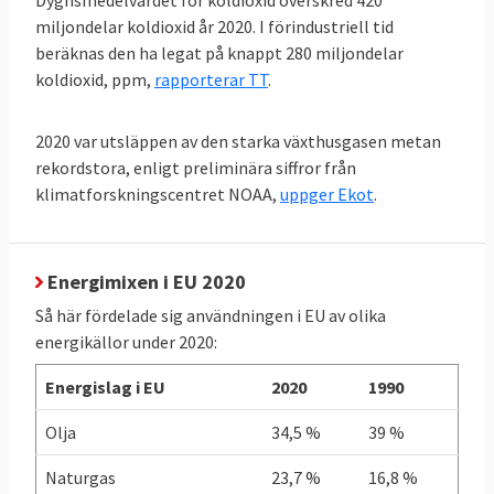
Dygnsmedelvärdet för koldioxid överskred 420
förbrukar mer energi än andra i EU räknat
miljondelar koldioxid år 2020. I förindustriell tid
per person och hamnar på delad tredje plats
beräknas den ha legat på knappt 280 miljondelar
i förbrukningsligan efter Luxemburg och
koldioxid, ppm,
rapporterar TT
.
Finland. Minst energi per person i EU
förbrukar malteser.
2020 var utsläppen av den starka växthusgasen metan
rekordstora, enligt preliminära siffror från
klimatforskningscentret NOAA,
uppger Ekot
.
TABELL 4.
2011
2021
Förändring
Energianvändning
per capita
Energimixen i EU 2020
Så här fördelade sig användningen i EU av olika
EU-genomsnitt
3,21
2,93
- 9 %
energikällor under 2020:
toe
toe
Energislag i EU
2020
1990
Sverige
5,03
4,21
- 16 %
Olja
34,5 %
39 %
toe
toe
Naturgas
23,7 %
16,8 %