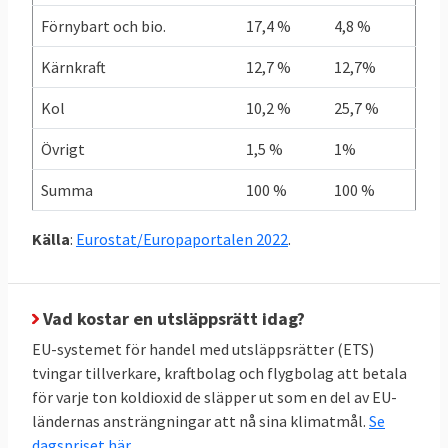
Källor: Klicka på länkarna i tabellen för att se
Förnybart och bio.
17,4 %
4,8 %
källa.
Kärnkraft
12,7 %
12,7%
Grekland redan i mål
Kol
10,2 %
25,7 %
I graf 1 nedan framgår att Grekland som
Övrigt
1,5 %
1%
enda land redan uppnått sitt klimatmål när
det gäller de skarpa ESR-målen. Sverige
Summa
100 %
100 %
ligger på trettonde plats i den ligan. I botten
återfinns Malta, Cypern och Bulgarien.
Källa
:
Eurostat/Europaportalen 2022
.
Vad kostar en utsläppsrätt idag?
EU-systemet för handel med utsläppsrätter (ETS)
tvingar tillverkare, kraftbolag och flygbolag att betala
för varje ton koldioxid de släpper ut som en del av EU-
ländernas ansträngningar att nå sina klimatmål.
Se
dagspriset här.