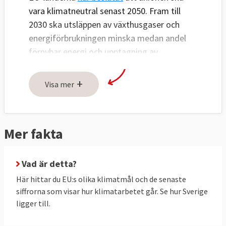
vara klimatneutral senast 2050. Fram till
2030 ska utsläppen av växthusgaser och
energiförbrukningen minska medan andel
förnybar energi och upptagning av
växthusgaser ska öka, se tabell 1 och 2
nedan.
+
Visa mer
Utsläppen ska minska genom tre åtgärder:
handel med utsläppsrätter inom EU (ETS),
nationella åtgärder för att minska utsläppen
Mer fakta
(ESR) och ökat upptag av växthusgaser i
skog och mark (LULUCF).
Vad är detta?
Utsläppsminskningar genom handel med
Här hittar du EU:s olika klimatmål och de senaste
utsläppsrätter (ETS) är gemensamma för
siffrorna som visar hur klimatarbetet går. Se hur Sverige
ligger till.
EU, här finns inga nationella mål för
medlemsländerna. Men det finns två