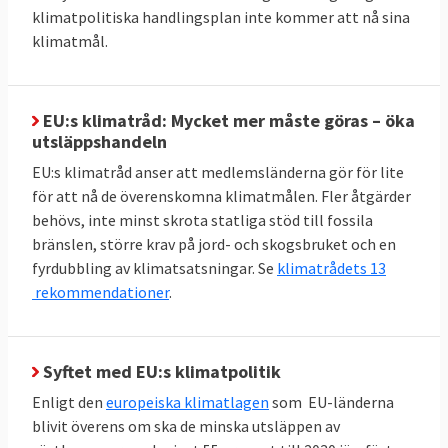
sin primära energiförbrukning med 34
klimatpolitiska handlingsplan inte kommer att nå sina
klimatmål.
procent till högst 992,5 Mtoe. Här finns
dock inget specifikt krav på enskilda
medlemsländer utan målet är gemensamt.
EU:s klimatråd: Mycket mer måste göras – öka
Andelen förnybar energi i EU ska fördubblas
utsläppshandeln
mellan 2020 och 2030 till minst 42,5 procent,
EU:s klimatråd anser att medlemsländerna gör för lite
men gärna 45 procent. Sverige har i särklass
för att nå de överenskomna klimatmålen. Fler åtgärder
behövs, inte minst skrota statliga stöd till fossila
den största andelen förnybar energi bland
bränslen, större krav på jord- och skogsbruket och en
EU-länderna:
66 procent 2023
. Inte heller här
fyrdubbling av klimatsatsningar. Se
klimatrådets 13
finns något specifikt krav på enskilda
rekommendationer
.
medlemsländer utan målet är gemensamt.
TABELL 3. Andelen
2023
Mål 2030
Syftet med EU:s klimatpolitik
förnyelsebar energi
Enligt den
europeiska klimatlagen
som EU-länderna
blivit överens om ska de minska utsläppen av
42,5 – 45
EU-genomsnitt
25