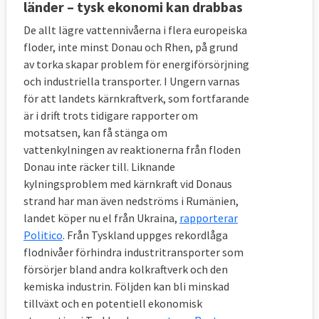
länder – tysk ekonomi kan drabbas
De allt lägre vattennivåerna i flera europeiska
floder, inte minst Donau och Rhen, på grund
av torka skapar problem för energiförsörjning
och industriella transporter. I Ungern varnas
för att landets kärnkraftverk, som fortfarande
är i drift trots tidigare rapporter om
motsatsen, kan få stänga om
vattenkylningen av reaktionerna från floden
Donau inte räcker till. Liknande
kylningsproblem med kärnkraft vid Donaus
strand har man även nedströms i Rumänien,
landet köper nu el från Ukraina,
rapporterar
Politico
. Från Tyskland uppges rekordlåga
flodnivåer förhindra industritransporter som
försörjer bland andra kolkraftverk och den
kemiska industrin. Följden kan bli minskad
tillväxt och en potentiell ekonomisk