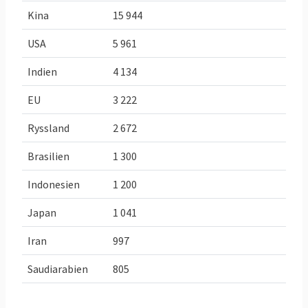
klimat och
för Sverige
Kina
15 944
energimål i
USA
5 961
EU
Indien
4 134
Minskade
-29,4 procent
,
-
50 procent
,
utsläpp av
eller
eller
EU
3 222
växthusgaser
30,2 Mt
CO
e,
högst utsläpp
2
Ryssland
2 672
jmf. 2005
2024
på 21,6
(ESR) då
Mt
CO
e
Brasilien
1 300
2
Sverige
Indonesien
1 200
släppte ut
42,2 Mt
CO
e
.
Japan
1 041
2
Öka inlagring
Inlagring
Öka upptaget
Iran
997
av
31,223
växthusgaser:
Saudiarabien
805
växthusgaser
Mt
med
3,955
CO
e
2023
2
i skog och
Mt
från
CO
e
2