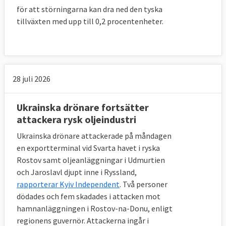
för att störningarna kan dra ned den tyska
tillväxten med upp till 0,2 procentenheter.
28 juli 2026
Ukrainska drönare fortsätter
attackera rysk oljeindustri
Ukrainska drönare attackerade på måndagen
en exportterminal vid Svarta havet i ryska
Rostov samt oljeanläggningar i Udmurtien
och Jaroslavl djupt inne i Ryssland,
rapporterar Kyiv Independent
. Två personer
dödades och fem skadades i attacken mot
hamnanläggningen i Rostov-na-Donu, enligt
regionens guvernör. Attackerna ingår i