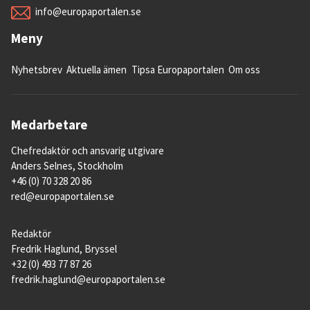
info@europaportalen.se
Meny
Nyhetsbrev
Aktuella ämen
Tipsa Europaportalen
Om oss
Medarbetare
Chefredaktör och ansvarig utgivare
Anders Selnes, Stockholm
+46 (0) 70 328 20 86
red@europaportalen.se
Redaktör
Fredrik Haglund, Bryssel
+32 (0) 493 77 87 26
fredrik.haglund@europaportalen.se