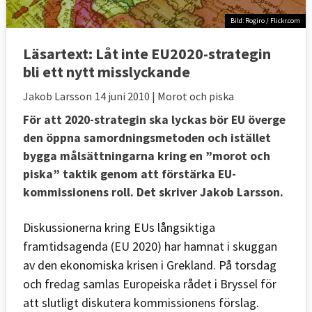
Bild: Rogiro / Flickr.com
Läsartext:
Låt inte EU2020-strategin
bli ett nytt misslyckande
Jakob Larsson
14 juni 2010
| Morot och piska
För att 2020-strategin ska lyckas bör EU överge
den öppna samordningsmetoden och istället
bygga målsättningarna kring en ”morot och
piska” taktik genom att förstärka EU-
kommissionens roll. Det skriver Jakob Larsson.
Diskussionerna kring EUs långsiktiga
framtidsagenda (EU 2020) har hamnat i skuggan
av den ekonomiska krisen i Grekland. På torsdag
och fredag samlas Europeiska rådet i Bryssel för
att slutligt diskutera kommissionens förslag.