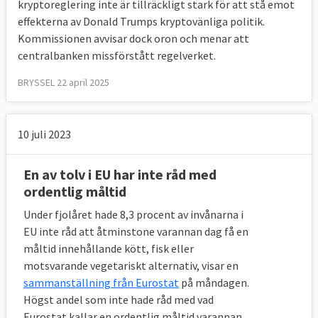
kryptoreglering inte är tillräckligt stark för att stå emot
effekterna av Donald Trumps kryptovänliga politik.
Kommissionen avvisar dock oron och menar att
centralbanken missförstått regelverket.
BRYSSEL 22 april 2025
10 juli 2023
En av tolv i EU har inte råd med
ordentlig måltid
Under fjolåret hade 8,3 procent av invånarna i
EU inte råd att åtminstone varannan dag få en
måltid innehållande kött, fisk eller
motsvarande vegetariskt alternativ, visar en
sammanställning från Eurostat
på måndagen.
Högst andel som inte hade råd med vad
Eurostat kallar en ordentlig måltid varannan