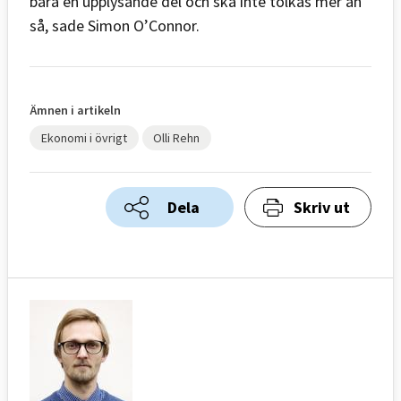
bara en upplysande del och ska inte tolkas mer än
så, sade Simon O’Connor.
Ämnen i artikeln
Ekonomi i övrigt
Olli Rehn
Dela
Skriv ut