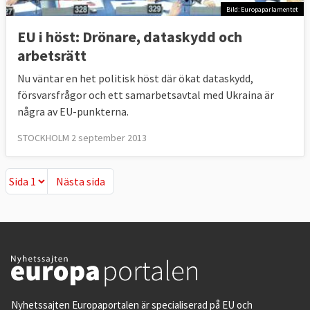
Bild: Europaparlamentet
EU i höst: Drönare, dataskydd och
arbetsrätt
Nu väntar en het politisk höst där ökat dataskydd,
försvarsfrågor och ett samarbetsavtal med Ukraina är
några av EU-punkterna.
STOCKHOLM 2 september 2013
Nästa sida
Nästa sida
Nyhetssajten Europaportalen är specialiserad på EU och