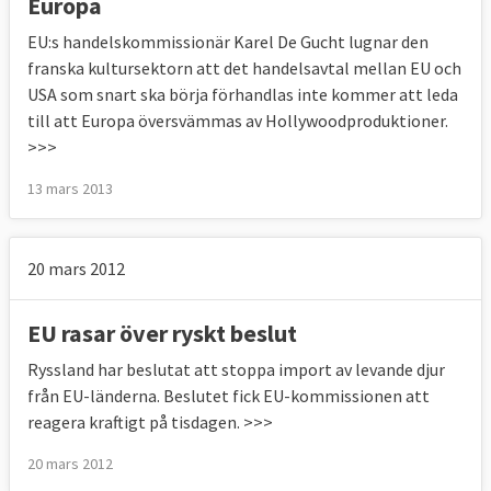
Europa
medan andelen unga tjeckiska kvinnor i
EU:s handelskommissionär Karel De Gucht lugnar den
kategorin NEET uppgick till 26 procent.
franska kultursektorn att det handelsavtal mellan EU och
USA som snart ska börja förhandlas inte kommer att leda
till att Europa översvämmas av Hollywoodproduktioner.
Så mäts arbetslöshet i Sverige och EU
>>>
13 mars 2013
20 mars 2012
EU rasar över ryskt beslut
Ryssland har beslutat att stoppa import av levande djur
från EU-länderna. Beslutet fick EU-kommissionen att
reagera kraftigt på tisdagen. >>>
20 mars 2012