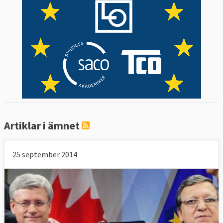
gemensamma sysselsättningsmål,
handlingsplaner och erfarenhetsutbyte.
I EU:s strategi EU2020, är ökad
sysselsättning en central fråga.
Sysselsättningsgraden, hur stor andel av
den arbetsföra befolkningen i en viss ålder
som har arbete, sammanställs en gång per
kvartal. Målet är att 75 procent av
befolkningen mellan 20-64 år i EU år 2020
Artiklar i ämnet
ska ha ett jobb. 2018 var den genomsnittliga
sysselsättningsgraden i EU
knappt
25 september 2014
73,2 procent, den högsta i EU:s historia. I
topp låg Sverige med 82,4 procent. En viktig
förklaring till att Sverige har den högsta
sysselsätttningsgraden i EU är att
kvinnornas sysselsättningsnivå är relativt