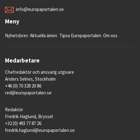
info@europaportalen.se
Meny
Nyhetsbrev
Aktuella ämen
Tipsa Europaportalen
Om oss
Medarbetare
Chefredaktör och ansvarig utgivare
Anders Selnes, Stockholm
+46 (0) 70 328 20 86
red@europaportalen.se
Redaktör
Fredrik Haglund, Bryssel
+32 (0) 493 77 87 26
fredrik.haglund@europaportalen.se