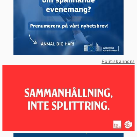
Sjunkande och stigande
ungdomsarbetslöshet
Även ungdomsarbetslöshet har sjunkit efter
finanskrisen och var 2019 drygt 14 procent,
den lägsta sedan mätningarna började. I
Sverige är ungdomsarbetslöshet betydligt
Politisk annons
högre än EU-genomsnittet och har åter vänt
uppåt efter år av sakta minskning, 2019 var 20
procent unga i Sverige arbetslösa.
Stigande sysselsättningsgrad
EU:s arbete inom sysselsättningsområdet
sker inte genom lagstiftning utan består av
frivilliga åtgärder inom den så kallade öppna
samordningsmetoden, bland annat