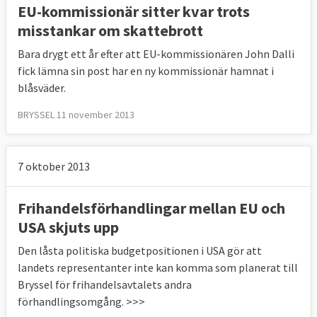
etydligt fler länder i EU
arbetslöshet i EU. B
EU-kommissionär sitter kvar trots
har lägre arbetslöshet
idag än Sverige jämfört
misstankar om skattebrott
med 2014 när regeringen uttalade sitt mål. I
Bara drygt ett år efter att EU-kommissionären John Dalli
själva verket har Sverige hamnat i EU:s
fick lämna sin post har en ny kommissionär hamnat i
bottenliga och var i
december 2019
det sjätte
blåsväder.
landet med högst arbetslöshet.
2019 togs
BRYSSEL 11 november 2013
målet bort
och regeringen har inte längre ett
arbetslöshetsmål kopplat till andra EU-
länder.
7 oktober 2013
Frihandelsförhandlingar mellan EU och
USA skjuts upp
Andel sysslolösa minskar – vanligare att
Den låsta politiska budgetpositionen i USA gör att
kvinnor står utanför
landets representanter inte kan komma som planerat till
Bryssel för frihandelsavtalets andra
Andelen personer mellan 20 och 34 år som
förhandlingsomgång. >>>
varken arbetar, studerar eller gör praktik, så