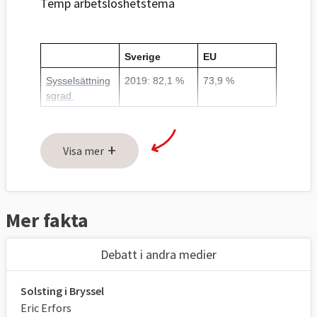
Temp arbetslöshetstema
Sverige
EU
Sysselsättning
2019: 82,1 %  
73,9 %  
sgrad 
Arbetslöshet
2019: 6,8 % 
6,3 % 
Långtidsarbets
2018: 18,2 % 
43,5 % 
+
Visa mer
löshetens 
andel av 
arbetslösheten
Ungdomsarbet
2019: 20,0 % 
14,4 % 
Mer fakta
slöshet 
NEET
2018: 8,0% 
20,9 % 
Debatt i andra medier
Solsting i Bryssel
Källa
: Eurostat. 
Eric Erfors