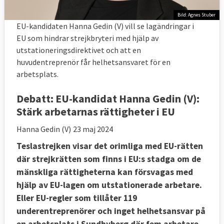
Bild: Agnes Stuber
EU-kandidaten Hanna Gedin (V) vill se lagändringar i
EU som hindrar strejkbryteri med hjälp av
utstationeringsdirektivet och att en
huvudentreprenör får helhetsansvaret för en
arbetsplats.
Debatt:
EU-kandidat Hanna Gedin (V):
Stärk arbetarnas rättigheter i EU
Hanna Gedin (V)
23 maj 2024
Teslastrejken visar det orimliga med EU-rätten
där strejkrätten som finns i EU:s stadga om de
mänskliga rättigheterna kan försvagas med
hjälp av EU-lagen om utstationerade arbetare.
Eller EU-regler som tillåter 119
underentreprenörer och inget helhetsansvar på
en arbetsplats i Sundbyberg där fem arbetare