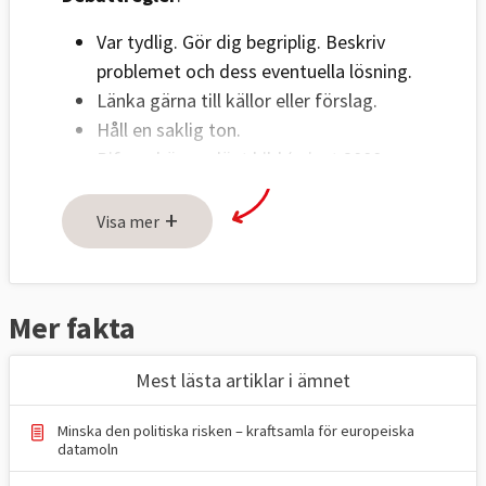
Var tydlig. Gör dig begriplig. Beskriv
problemet och dess eventuella lösning.
Länka gärna till källor eller förslag.
Håll en saklig ton.
Bifoga högupplöst bild (minst 2000
pixlar) på debattör i liggande format.
+
Ange fotograf.
Visa mer
Om fler personer ska visas på bild
måste bilderna sättas ihop innan de
skickas in.
Mer fakta
Skicka text och bild till:
Mest lästa artiklar i ämnet
red@europaportalen.se
Minska den politiska risken – kraftsamla för europeiska
datamoln