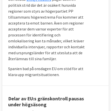
länder
politisk strid där det är osäkert huruvida
regioner som styrs av högerpartiet PP
Man anordnar avvisningar av migranter
tillsammans högerextrema Fox kommer att
som inte har asylskäl (så kallat
acceptera ta emot barnen. Även om regioner
”återvändandesponsorskap”)
accepterar dem varnar experter för att
processen för identifiering och
Man bidrar med materiel och
omlokalisering kan ta månader, vilket kräver
kapacitetsuppbyggande
individuella intervjuer, rapporter och kontakt
med ursprungsländer för att utesluta att de
Hur mycket varje medlemsland ska bidra
återlämnas till sina familjer.
med (exempelvis hur många flyktingar man
Spanien bad på onsdagen EU om stöd för att
ska ta emot eller hjälpa till att avvisa)
klara upp migrantsituationen.
avgörs dels av folkmängden, dels av
bruttonationalprodukten. Länder som
tidigare tagit emot många asylansökningar
kan få sin andel nedräknad med tio procent.
Delar av EU:s gränskontroll pausas
under högsäsong
Om det visar sig att för få länder anmäler