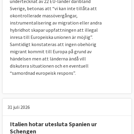
undertecknat av 22 EU-länder däribland
stor majoritet av de asylsökande, däribland
Sverige, betonas att “vi kan inte tillåta att
Sverige. Och dels att asylsökande inte
okontrollerade massövergångar,
behandlades lika i alla EU-länder vilket
instrumentalisering av migration eller andra
hybridhot skapar uppfattningen att illegal
gjorde att de sökte sig till vissa
inresa till Europeiska unionen är möjlig”.
medlemsländer framför andra.
Samtidigt konstateras att ingen obehörig
migrant kommit till Europa på grund av
EU-kommissionen lade först fram ett
händelsen men att länderna ändå vill
förslag om en ny migrationspolitik 2016.
diskutera situationen och en eventuell
Men sedan medlemsländerna inte
“samordnad europeisk respons”.
lyckades komma överens lade
kommissionen 2020 fram ett nytt förslag
för att överbrygga klyftorna.
11 FRÅGOR OCH SVAR
31 juli 2026
Italien hotar utesluta Spanien ur
1. Vilka fattar beslut om EU:s asylpolitik 
Schengen
och hur tas besluten?