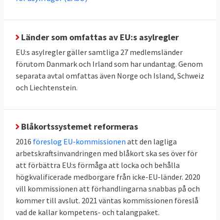
Den sökande utgör en risk för allmän
ordning och nationell säkerhet
Länder som omfattas av EU:s asylregler
EU:s asylregler gäller samtliga 27 medlemsländer
Den sökande har lämnat falsk
förutom Danmark och Irland som har undantag. Genom
information eller dokument
separata avtal omfattas även Norge och Island, Schweiz
och Liechtenstein.
Den sökande kommer från ett land där
färre än 20 procent av
asylansökningarna tidigare beviljats i EU
Blåkortssystemet reformeras
Ensamkommande barn och familjer med
2016
föreslog EU-kommissionen
att den lagliga
barn under tolv år undantas från
arbetskraftsinvandringen med blåkort ska ses över för
gränsförfarandena. Även om det finns
att förbättra EU:s förmåga att locka och behålla
medicinska eller behov av särskilt stöd ska
högkvalificerade medborgare från icke-EU-länder. 2020
undantag göras från dessa förfaranden.
vill kommissionen att förhandlingarna snabbas på och
kommer till avslut. 2021 väntas kommissionen föreslå
Deras ansökningar behandlas i ett så kallat
vad de kallar kompetens- och talangpaket.
normalförfarande.