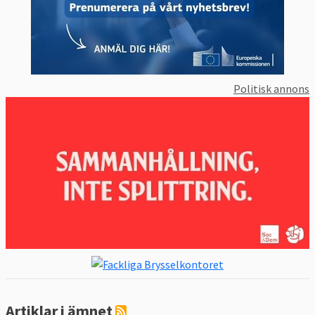
Att man har en make eller maka i det
landet,
Att man har ett syskon i det landet,
Att man studerat eller jobbat i det
Politisk annons
landet,
Att landet tidigare utfärdat visum eller
uppehållstillstånd till den sökande.
I andra fall ska ansökan prövas i det första
ankomstlandet i EU. Den asylsökande
måste under tiden ansökan behandlas
uppehållas sig landet.
Ny omfördelning – ”obligatorisk
solidaritet”
Artiklar i ämnet