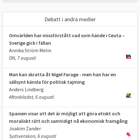
exempelvis om personen utsatts för
tortyr)
Debatt i andra medier
Identifiering (genom ID- och
resehandlingar och via europeiska
Omvärlden har missförstått vad som hände i Ceuta –
informationsdatabaser)
Sverige gick i fällan
Annika Ström Melin
Registrering och fingeravtryck
DN, 7 augusti
Säkerhetskontroll (för att säkerställa
Man kan skratta åt Nigel Farage - men han har en
att personen inte utgör något hot, sker
sällsynt känsla för politisk tajming
via EU-databaser så väl som Europols
Anders Lindberg
och Interpols databaser)
Aftonbladet, 6 augusti
Vidarebefordring av ärendet (beroende
Spanien visar att det är möjligt att göra etiskt och
på huruvida personen ansöker om asyl
moraliskt rätt och samtidigt nå ekonomisk framgång
eller ej)
Joakim Zander
Sydsvenskan, 6 augusti
Screeningen ska genomföras vid eller i