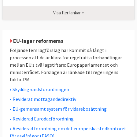
anslutning till gränsen i de flesta fall. Om
Visa fler länkar +
personen påträffades inne i EU kan
screeningen äga rum på annan plats.
Processen får inte ta längre än fem dagar
med möjlighet till förlängning med samma
EU-lagar reformeras
tid i särskilda fall.
Följande fem lagförslag har kommit så långt i
processen att de är klara för regelrätta förhandlingar
Tolv veckors asylprövning
mellan EU:s två lagstiftare: Europaparlamentet och
ministerrådet. Förslagen är länkade till regeringens
Om den asylansökande uppfyller ett av tre
fakta-PM:
villkor ska den genomgå
ett så kallat
• Skyddsgrundsförordningen
gränsförfarande för asylprövning
. Där ska
asylbehovet utredas under högst tolv
• Reviderat mottagandedirektiv
veckor. De asylansökande ska hållas i eller i
• EU-gemensamt system för vidarebosättning
närheten av den yttre gränsen eller i
• Reviderad Eurodacförordning
transitzoner.
• Reviderad förordning om det europeiska stödkontoret
för asylfrågor (EASO)
Tre villkor för gränsförfarande: