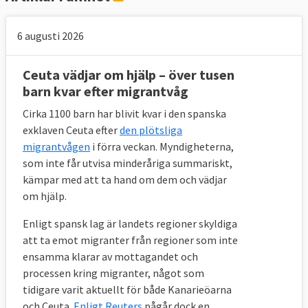
Den kanske mest kontroversiella delen i
kommissionens asyl- och migrationsförslag
6 augusti 2026
från 2016 var obligatorisk omfördelning av
flyktingar mellan medlemsländerna vid
Ceuta vädjar om hjälp – över tusen
extra stora tillströmningar av migranter,
barn kvar efter migrantvåg
som 2015. Idén skrotas nu delvis och ersätts
med något kommissionen kallar
Cirka 1100 barn har blivit kvar i den spanska
”obligatorisk solidaritet”.
exklaven Ceuta efter
den plötsliga
migrantvågen
i förra veckan. Myndigheterna,
Obligatorisk solidaritet ska användas för
som inte får utvisa minderåriga summariskt,
EU-länder som kontinuerligt tar emot
kämpar med att ta hand om dem och vädjar
migranter via sjöräddningsinsatser eller om
om hjälp.
antalet migranter i ett visst EU-land
Enligt spansk lag är landets regioner skyldiga
bedöms vara alltför stort. Alla EU-länder
att ta emot migranter från regioner som inte
måste då hjälpa till på minst ett av tre olika
ensamma klarar av mottagandet och
sätt:
processen kring migranter, något som
tidigare varit aktuellt för både Kanarieöarna
Man tar emot flyktingar från andra EU-
och Ceuta.
Enligt Reuters
pågår dock en