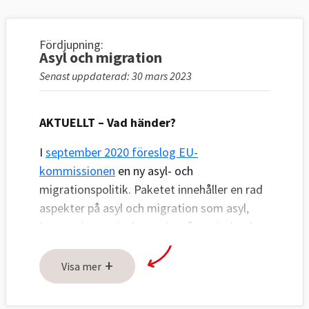
Fördjupning:
Asyl och migration
Senast uppdaterad: 30 mars 2023
AKTUELLT – Vad händer?
I
september 2020 föreslog EU-
kommissionen
en ny asyl- och
migrationspolitik. Paketet innehåller en rad
aspekter på asyl och migration som asyl,
integration, gränshantering, återvändande,
lagliga vägar och samarbete med ursprungs-
+
och transitländer.
Visa mer
Förslaget är ett försök från EU-