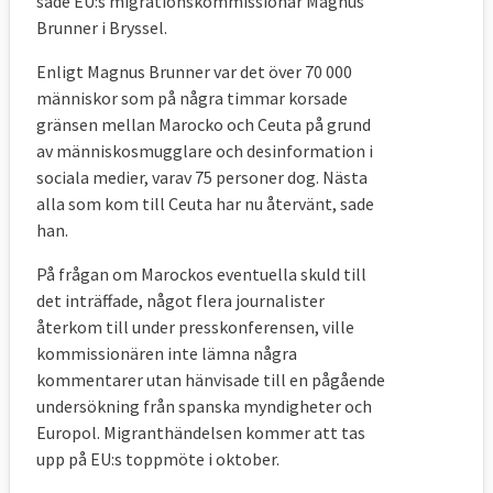
sade EU:s migrationskommissionär Magnus
avvisa dem utan skyddsbehov – alternativet
Brunner i Bryssel.
att bidra på andra sätt stryks då tillfälligt.
Enligt Magnus Brunner var det över 70 000
Man ska även omedelbart kunna bevilja en
människor som på några timmar korsade
grupp personer med skyddsbehov ett
gränsen mellan Marocko och Ceuta på grund
av människosmugglare och desinformation i
tillfälligt skydd i EU-länderna.
sociala medier, varav 75 personer dog. Nästa
Lagliga vägar in
alla som kom till Ceuta har nu återvänt, sade
han.
Kommissionen vill utvidga antalet så kallade
På frågan om Marockos eventuella skuld till
FN-flyktingar som vidarebosätts i EU-
det inträffade, något flera journalister
länderna. Man lanserar även ett förslag där
återkom till under presskonferensen, ville
lokala organisationer eller grupper som
kommissionären inte lämna några
kyrkor ska kunna ta emot flyktingar, ett
kommentarer utan hänvisade till en pågående
förslag inspirerat av Kanada och Irland.
undersökning från spanska myndigheter och
Europol. Migranthändelsen kommer att tas
Sedan tidigare finns ett förslag om så
upp på EU:s toppmöte i oktober.
kallade blåkort med uppehållstillstånd för