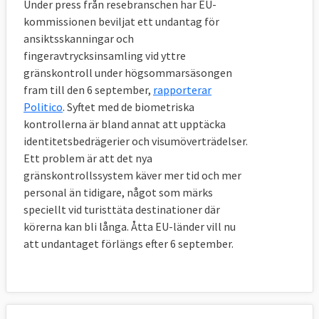
Under press från resebranschen har EU-
sig villiga att ta emot flyktingar ska
kommissionen beviljat ett undantag för
kommissionen sammankalla ett
ansiktsskanningar och
”solidaritetsforum”. Där ska
fingeravtrycksinsamling vid yttre
medlemsländerna uppmanas att ta emot
gränskontroll under högsommarsäsongen
fler flyktingar.
fram till den 6 september,
rapporterar
Politico
. Syftet med de biometriska
För varje omfördelad flykting ska EU-
kontrollerna är bland annat att upptäcka
länderna få 10 000 euro ur EU-budgeten (12
identitetsbedrägerier och visumöverträdelser.
000 euro för ensamkommande barn).
Ett problem är att det nya
gränskontrollssystem käver mer tid och mer
EU-länder som visar ”obligatorisk
personal än tidigare, något som märks
solidaritet” genom att åta sig att anordna
speciellt vid turisttäta destinationer där
avvisningar av migranter utan skyddsbehov
körerna kan bli långa. Åtta EU-länder vill nu
har åtta månader på sig att kontakta deras
att undantaget förlängs efter 6 september.
hemländer och se till att de migranterna tas
emot. Om EU-landet efter de åtta
månaderna inte lyckats avvisa migranterna
får de själva ta emot dem till dess