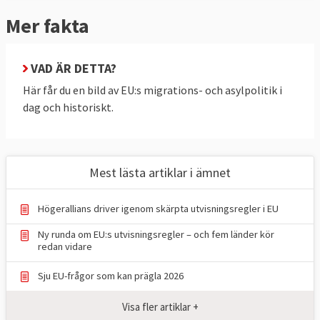
kommissionen att bryta det dödläge som
Mer fakta
funnits bland medlemsländerna sedan 2016
då man lade fram ett tidigare lagpaket. Det
nya ny asyl- och migrationspolitiksförslaget
VAD ÄR DETTA?
har skickats till lagstiftarna i EU-
Här får du en bild av EU:s migrations- och asylpolitik i
parlamentet och medlemsländerna i
dag och historiskt.
ministerrådet. Det ser i stora drag ut så här:
Alla ska screenas
Mest lästa artiklar i ämnet
Alla personer som illegalt försöker korsa
EU:s yttre gräns, alla som räddats till havs
Högerallians driver igenom skärpta utvisningsregler i EU
och alla som söker asyl i EU ska screenas.
Ny runda om EU:s utvisningsregler – och fem länder kör
Det gäller även dem som inte söker asyl.
redan vidare
Screeningen omfattar en rad punkter:
Sju EU-frågor som kan prägla 2026
Hälsokontroll och sårbarhetsanalys (för
att bedöma eventuellt vårdbehov eller
Visa fler artiklar +