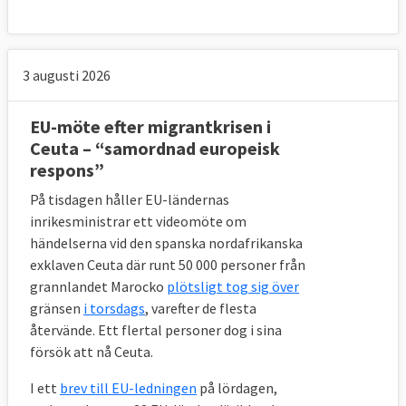
eftertraktad arbetskraft.
I början av 2021 ska kommissionen lägga
fram fler förslag inom asyl- och
3 augusti 2026
migrationspolitiken. Det rör sig bland annat
om en handlingsplan mot smuggling av
EU-möte efter migrantkrisen i
migranter, förslag på tuffare straff för
Ceuta – “samordnad europeisk
respons”
arbetsgivare som anställer olagliga
migranter och inleda samarbeten med
På tisdagen håller EU-ländernas
ursprungs- och transitländer.
inrikesministrar ett videomöte om
händelserna vid den spanska nordafrikanska
exklaven Ceuta där runt 50 000 personer från
grannlandet Marocko
plötsligt tog sig över
PROBLEMET – Vad ska lösas?
gränsen
i torsdags
, varefter de flesta
Flyktingkrisen hösten 2015 visade enligt EU-
återvände. Ett flertal personer dog i sina
försök att nå Ceuta.
kommissionen på framförallt två brister i
EU:s nuvarande asylsystem. Dels att ett
I ett
brev till EU-ledningen
på lördagen,
fåtal medlemsländer fick ta ansvar för en