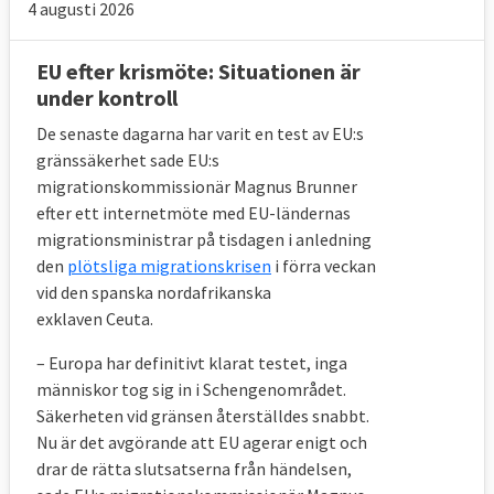
4 augusti 2026
avvisningen kan verkställas.
EU efter krismöte: Situationen är
I krissituationer
under kontroll
Kommissionen lägger även fram ett förslag
De senaste dagarna har varit en test av EU:s
om hur asyl- och migrationspolitiken ska
gränssäkerhet sade EU:s
står rustat mot eventuell framtida stora
migrationskommissionär Magnus Brunner
tillströmningar av migranter till EU eller vid
efter ett internetmöte med EU-ländernas
migrationsministrar på tisdagen i anledning
andra kriser som coronapandemin. Det ska
den
plötsliga migrationskrisen
i förra veckan
vara upp till kommissionen att avgöra
vid den spanska nordafrikanska
huruvida det faktiskt rör sig om ett krisläge
exklaven Ceuta.
eller ej. Givet att så är fallet vill kommission
utöka omfördelningen av flyktingar att även
– Europa har definitivt klarat testet, inga
människor tog sig in i Schengenområdet.
omfatta alla asylsökande som exempelvis
Säkerheten vid gränsen återställdes snabbt.
personer inom så de kallade
Nu är det avgörande att EU agerar enigt och
gränsförfarandena. EU-länderna måste
drar de rätta slutsatserna från händelsen,
antingen ta emot flyktingar eller åta sig att