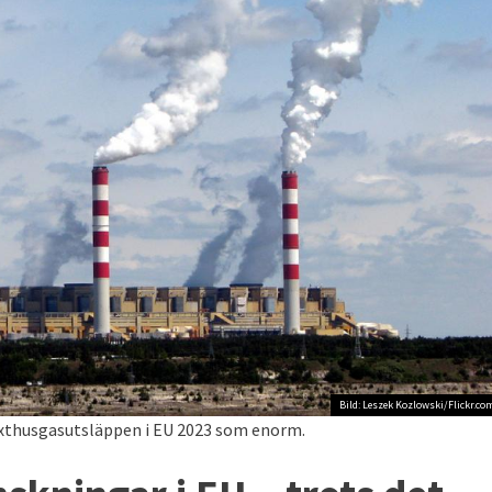
Bild: Leszek Kozlowski/Flickr.co
äxthusgasutsläppen i EU 2023 som enorm.