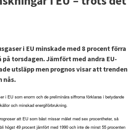
skningar i EU – trots det
usgaser i EU minskade med 8 procent förra
å på torsdagen. Jämfört med andra EU-
ade utsläpp men prognos visar att trenden
n nås.
 i EU som enorm och de preliminära siffrorna förklaras i betydande 
källor och minskad energiförbrukning.  
prognoser att EU som bäst missar målet med sex procentheter, så 
li högst 49 procent jämfört med 1990 och inte de minst 55 procenten 