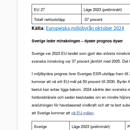
EU 27
Läge 2023 (preliminärt)
Totalt nettoutsläpp
-37 procent
Källa
:
Europeiska miljöbyrån oktober 2024
Sverige leder minskningen – dyster prognos dyser
Sverige var 2023 EU-landet som gjort den största minskni
svenska minskning var 37 procent jämfört med 2005. Det 
I miljöbyråns prognos över Sveriges ESR-utsläpp fram till 2
kommer att nå sitt EU-mål på 50 procent till 2030. Byrån fö
beslut kan antas ligga bakom. 2024 sänkte den svenska rege
fordonsbränsle och sedan beslutades om en mindre höjning a
anslutningen för havsbaserad vindkraft och att ta bort sub
att Sverige kommer att 
nå EU-målen
.
Sverige
Läge 2023 (preliminärt)
P