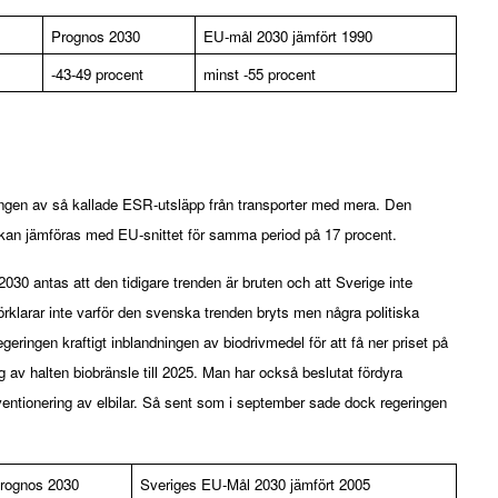
Prognos 2030
EU-mål 2030 jämfört 1990
-43-49 procent
minst -55 procent
ngen av så kallade ESR-utsläpp från transporter med mera. Den 
kan jämföras med EU-snittet för samma period på 17 procent.
030 antas att den tidigare trenden är bruten och att Sverige inte 
rklarar inte varför den svenska trenden bryts men några politiska 
ringen kraftigt inblandningen av biodrivmedel för att få ner priset på 
v halten biobränsle till 2025. Man har också beslutat fördyra 
ventionering av elbilar. Så sent som i september sade dock regeringen 
rognos 2030
Sveriges EU-Mål 2030 jämfört 2005