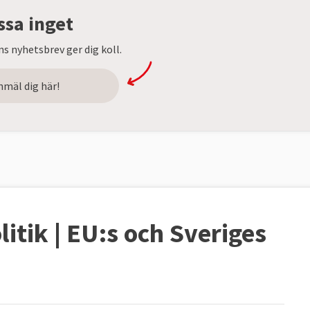
ssa inget
s nyhetsbrev ger dig koll.
nmäl dig här!
itik | EU:s och Sveriges