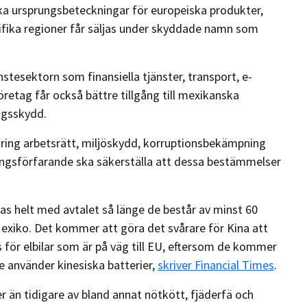
ka ursprungsbeteckningar för europeiska produkter,
ecifika regioner får säljas under skyddade namn som
stesektorn som finansiella tjänster, transport, e-
etag får också bättre tillgång till mexikanska
ingsskydd.
kring arbetsrätt, miljöskydd, korruptionsbekämpning
sningsförfarande ska säkerställa att dessa bestämmelser
opas helt med avtalet så länge de består av minst 60
Mexiko. Det kommer att göra det svårare för Kina att
för elbilar som är på väg till EU, eftersom de kommer
e använder kinesiska batterier,
skriver Financial Times
.
än tidigare av bland annat nötkött, fjäderfä och