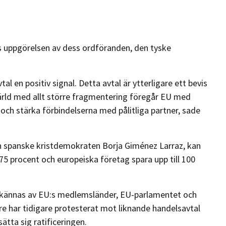
 uppgörelsen av dess ordföranden, den tyske
al en positiv signal. Detta avtal är ytterligare ett bevis
n värld med allt större fragmentering föregår EU med
och stärka förbindelserna med pålitliga partner, sade
n spanske kristdemokraten Borja Giménez Larraz, kan
75 procent och europeiska företag spara upp till 100
odkännas av EU:s medlemsländer, EU-parlamentet och
re har tidigare protesterat mot liknande handelsavtal
ätta sig ratificeringen.