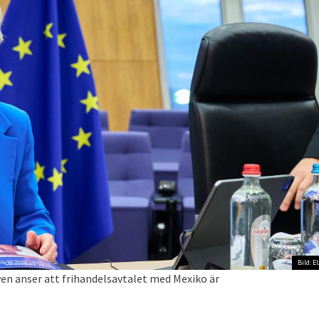
Bild: E
n anser att frihandelsavtalet med Mexiko är