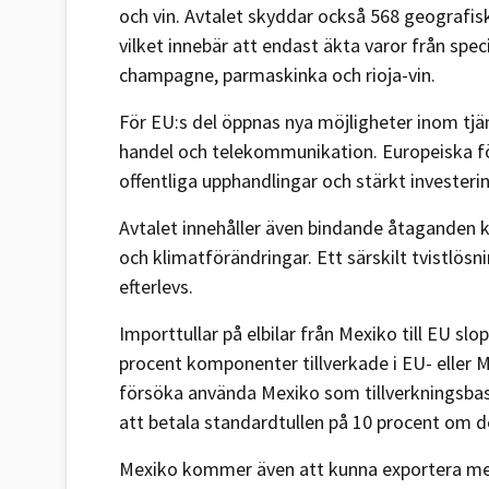
och vin. Avtalet skyddar också 568 geografis
vilket innebär att endast äkta varor från sp
champagne, parmaskinka och rioja-vin.
För EU:s del öppnas nya möjligheter inom tjän
handel och telekommunikation. Europeiska för
offentliga upphandlingar och stärkt invester
Avtalet innehåller även bindande åtaganden 
och klimatförändringar. Ett särskilt tvistlö
efterlevs.
Importtullar på elbilar från Mexiko till EU sl
procent komponenter tillverkade i EU- eller 
försöka använda Mexiko som tillverkningsbas 
att betala standardtullen på 10 procent om d
Mexiko kommer även att kunna exportera mer 