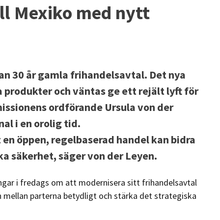
ll Mexiko med nytt
an 30 år gamla frihandelsavtal. Det nya
a produkter och väntas ge ett rejält lyft för
issionens ordförande Ursula von der
l i en orolig tid.
t en öppen, regelbaserad handel kan bidra
ska säkerhet, säger von der Leyen.
ngar i fredags om att modernisera sitt frihandelsavtal
n mellan parterna betydligt och stärka det strategiska