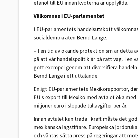
etanol till EU innan kvoterna är uppfyllda.
Välkomnas i EU-parlamentet
I EU-parlamentets handelsutskott välkomnas
socialdemokraten Bernd Lange.
– I en tid av ökande protektionism är detta avt
på att vår handelspolitik är på rätt väg. I e
gott exempel genom att diversifiera handeln 
Bernd Lange i ett uttalande.
Enligt EU-parlamentets Mexikorapportör, de
EU:s export till Mexiko med avtalet öka med 
miljoner euro i slopade tullavgifter per år.
Innan avtalet kan träda i kraft måste det g
mexikanska lagstiftare. Europeiska jordbruka
och väntas sätta press på regeringar att mots