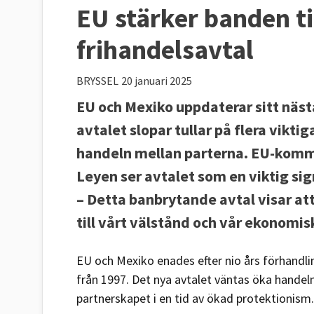
EU stärker banden ti
frihandelsavtal
BRYSSEL
20 januari 2025
EU och Mexiko uppdaterar sitt näst
avtalet slopar tullar på flera viktig
handeln mellan parterna. EU-komm
Leyen ser avtalet som en viktig signa
– Detta banbrytande avtal visar at
till vårt välstånd och vår ekonomi
EU och Mexiko enades efter nio års förhandli
från 1997. Det nya avtalet väntas öka handel
partnerskapet i en tid av ökad protektionism.