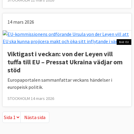
STOCKHOLM 21 mars 2026
14 mars 2026
Bild: EU
Viktigast i veckan: von der Leyen vill
tuffa till EU – Pressat Ukraina vädjar om
stöd
Europaportalen sammanfattar veckans händelser i
europeisk politik.
STOCKHOLM 14 mars 2026
Nästa sida
Nästa sida