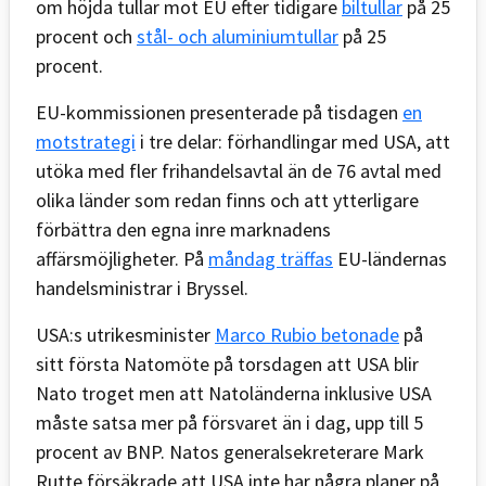
om höjda tullar mot EU efter tidigare
biltullar
på 25
procent och
stål- och aluminiumtullar
på 25
procent.
EU-kommissionen presenterade på tisdagen
en
motstrategi
i tre delar: förhandlingar med USA, att
utöka med fler frihandelsavtal än de 76 avtal med
olika länder som redan finns och att ytterligare
förbättra den egna inre marknadens
affärsmöjligheter. På
måndag träffas
EU-ländernas
handelsministrar i Bryssel.
USA:s utrikesminister
Marco Rubio betonade
på
sitt första Natomöte på torsdagen att USA blir
Nato troget men att Natoländerna inklusive USA
måste satsa mer på försvaret än i dag, upp till 5
procent av BNP. Natos generalsekreterare Mark
Rutte försäkrade att USA inte har några planer på