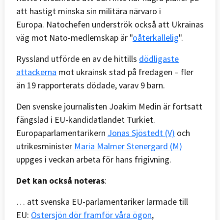
att hastigt minska sin militära närvaro i
Europa. Natochefen underströk också att Ukrainas
väg mot Nato-medlemskap är "
oåterkallelig
".
Ryssland utförde en av de hittills
dödligaste
attackerna
mot ukrainsk stad på fredagen – fler
än 19 rapporterats dödade, varav 9 barn.
Den svenske journalisten Joakim Medin är fortsatt
fängslad i EU-kandidatlandet Turkiet.
Europaparlamentarikern
Jonas Sjöstedt (V)
och
utrikesminister
Maria Malmer Stenergard (M)
uppges i veckan arbeta för hans frigivning.
Det kan också noteras
:
… att svenska EU-parlamentariker larmade till
EU:
Östersjön dör framför våra ögon
,