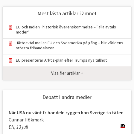
standarder vilka antingen avsiktligt eller
Mest lästa artiklar i ämnet
oavsiktligt försvårar för handel.
EU och Indien i historisk överenskommelse – "alla avtals
Man försöker bland annat erkänna
moder"
varandras standarder och tekniska
Jätteavtal mellan EU och Sydamerika på gång – blir världens
regleringar så att exempelvis en bil som får
största frihandelszon
säljas på en marknad också kan säljas på en
annan utan anpassning. Det handlar även om
EU presenterar Arktis-plan efter Trumps nya tullhot
att få tillträde till marknader för offentlig
Visa fler artiklar +
upphandling och tjänstehandel samt om att
få skydd för investeringar.
Debatt i andra medier
EU:s avtal med Kanada,
CETA-avtalet
, är ett
exempel på den nya sortens omfattande
När USA nu vänt frihandeln ryggen kan Sverige ta täten
avtal.
Gunnar Hökmark
2. Finns det vinnare och förlorare på
DN, 13 juli