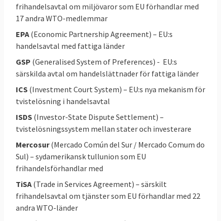
handelsministrar och Europaparlamentet,
frihandelsavtal om miljövaror som EU förhandlar med
som ingår avtal med icke-EU-länder. Alla
17 andra WTO-medlemmar
EU-länder har också samma tullar och
EPA
(Economic Partnership Agreement) – EU:s
handelsregler mot omvärlden.
handelsavtal med fattiga länder
EU-kommissionen förhandlar för EU:s
GSP
(Generalised System of Preferences) - EU:s
särskilda avtal om handelslättnader för fattiga länder
räkning efter mandat från
medlemsländernas handelsministrar.
ICS
(Investment Court System) – EU:s nya mekanism för
tvistelösning i handelsavtal
Avtalen måste godkännas av
ISDS
(Investor-State Dispute Settlement) –
handelsministrarna och Europaparlamentet.
tvistelösningssystem mellan stater och investerare
För de nya och juridiskt mer omfattande
Mercosur
(Mercado Común del Sur / Mercado Comum do
avtalen har det även krävts godkännande i
Sul) – sydamerikansk tullunion som EU
nationella och vissa regionala parlament. För
frihandelsförhandlar med
att CETA-avtalet med Kanada ska
TiSA
(Trade in Services Agreement) – särskilt
godkännas krävs till exempel godkännande
frihandelsavtal om tjänster som EU förhandlar med 22
från 43 nationella och regionala parlament i
andra WTO-länder
EU och Kanada. Hittills har har tretton EU-