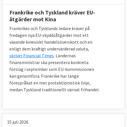
Medlemsländernas beroende av handel med
marknader utanför EU skiljer sig väsentligt
Frankrike och Tyskland kräver EU-
åt från land till land.
åtgärder mot Kina
Frankrikes och Tysklands ledare kräver på
fredagen nya EU-skyddsåtgärder mot ett
växande kinesiskt handelsöverskott och en
enligt dem kraftigt undervärderad valuta,
skriver Financial Times
. Ländernas
finansministrar ska presentera konkreta
förslag i september som EU-kommissionen
kan genomföra. Frankrike har länge
förespråkat en mer protektionistisk linje,
medan Tyskland traditionellt värnat frihandel.
15 juli 2026