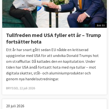
Bild: EU
Tullfreden med USA fyller ett år – Trump
fortsätter hota
Ett år har snart gått sedan EU nådde en kritiserad
uppgörelse med USA för att undvika Donald Trumps hot
om strafftullar. Då kallades den en kapitulation. Under
tiden har USA ändå fortsatt hota med nya tullar – mot
digitala skatter, stål- och aluminiumprodukter och
genom nya handelsutredningar.
8. Hur beroende är medlemsländerna av
BRYSSEL 22 juli 2026
handel utanför EU?
Vissa är mer beroende än andra.
20 juli 2026