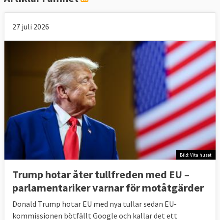
att det kommer slå mot deras nationella
jordbrukssektorer.
27 juli 2026
6. Vad vill Europaparlamentet?
I EU-parlamentet finns något större
motstånd mot frihandel än i ministerkretsen.
Motståndet i Europaparlamentet gäller
särskilt de delarna av avtalen som omfattar
investeringar och tvistelösning. Det syns
även bland de svenska ledamöterna. Medan
Bild: Vita huset
regeringen driver på för frihandel har de
Trump hotar åter tullfreden med EU –
svenska EU-parlamentarikerna en
mer
parlamentariker ⁠varnar för motåtgärder
ljummen inställning
enligt en
Donald Trump hotar EU med nya tullar sedan EU-
sammanställning från VoteWatch.
kommissionen bötfällt Google och kallar det ett