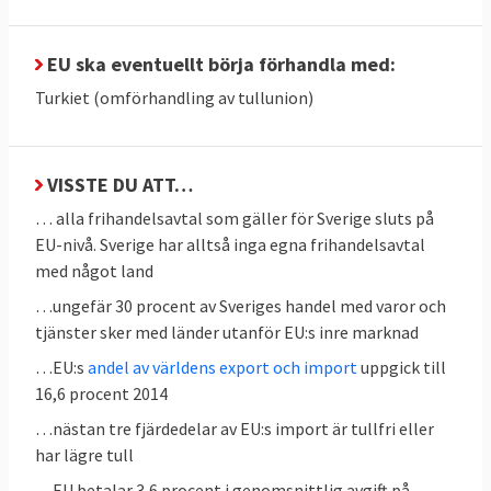
Kommerskollegium
tar upp de komparativa
fördelarna
som ett argument för frihandel.
EU ska eventuellt börja förhandla med:
Andra fördelar är enligt myndigheten
billigare produktion genom
Turkiet (omförhandling av tullunion)
stordriftsfördelar, innovation genom import
av ny teknik samt lägre priser, större utbud
och bättre kvalitet för konsumenter.
VISSTE DU ATT…
… alla frihandelsavtal som gäller för Sverige sluts på
Samtidigt kan tullar vara en inkomstkälla
EU-nivå. Sverige har alltså inga egna frihandelsavtal
för staten och de kan skydda framväxande
med något land
industrier, framförallt i fattigare länder där
…ungefär 30 procent av Sveriges handel med varor och
man ännu inte har fullt utvecklade sådana.
tjänster sker med länder utanför EU:s inre marknad
De kan också skydda industrier som har
…EU:s
andel av världens export och import
uppgick till
höga utvecklingskostnader liksom den
16,6 procent 2014
nationella jordbrukssektorn där en egen
…nästan tre fjärdedelar av EU:s import är tullfri eller
livsmedelsförsörjning bland annat kan ses
har lägre tull
som en nationell säkerhetsfråga. Att skydda
…EU betalar 3,6 procent i genomsnittlig avgift på