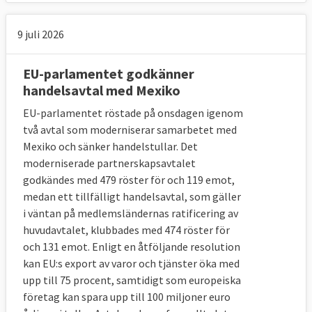
9 juli 2026
EU-parlamentet godkänner
handelsavtal med Mexiko
EU-parlamentet röstade på onsdagen igenom
två avtal som moderniserar samarbetet med
Mexiko och sänker handelstullar. Det
moderniserade partnerskapsavtalet
godkändes med 479 röster för och 119 emot,
9. Ökar eller minskar protektionismen i
medan ett tillfälligt handelsavtal, som gäller
världen?
i väntan på medlemsländernas ratificering av
huvudavtalet, klubbades med 474 röster för
Protektionismen ökar.
och 131 emot. Enligt en åtföljande resolution
kan EU:s export av varor och tjänster öka med
Historiskt har större ekonomiska kriser
upp till 75 procent, samtidigt som europeiska
följts av protektionistiska åtgärder som
företag kan spara upp till 100 miljoner euro
hämmar handeln i syfte att skydda den egna