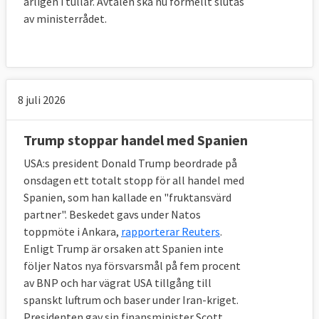
årligen i tullar. Avtalen ska nu formellt slutas
industrin. Det skedde bland annat under den
av ministerrådet.
stora depressionen på 1930-talet, i början av
1980-talet i kölvattnet av oljekrisen men
också efter den senaste finanskrisen.
8 juli 2026
Före finanskrisen 2008 fanns det en samsyn
bland G20-länderna att undvika tullar och
Trump stoppar handel med Spanien
andra skyddsåtgärder. Under krisåren fram
till idag har dock de protektionistiska
USA:s president Donald Trump beordrade på
onsdagen ett totalt stopp för all handel med
åtgärderna där länder vill skydda den egna
Spanien, som han kallade en "fruktansvärd
industrin ökat
enligt en rapport från
partner". Beskedet gavs under Natos
handelsmyndigheten Kommerskollegium
.
toppmöte i Ankara,
rapporterar Reuters
.
Enligt Trump är orsaken att Spanien inte
Även EU och medlemsländerna, som
följer Natos nya försvarsmål på fem procent
framställer sig som förkämpar för öppen
av BNP och har vägrat USA tillgång till
och fri handel, har infört betydligt fler
spanskt luftrum och baser under Iran-kriget.
protektionistiska åtgärder än liberaliserande
Presidenten gav sin finansminister Scott