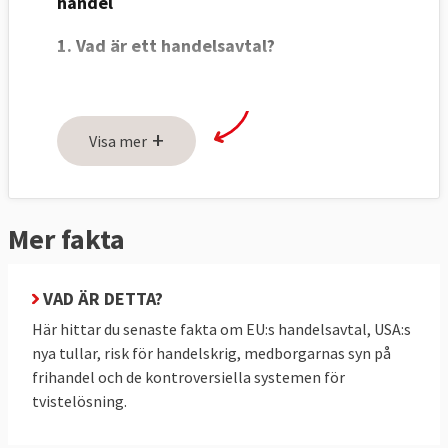
handel
1. Vad är ett handelsavtal?
Ett avtal för att underlätta internationell
handel.
+
Visa mer
Handelsavtal handlar traditionellt om att ta
bort tullar mellan länder. Men de avtal som
EU har förhandlat de senaste åren har varit
Mer fakta
betydligt mer omfattande.
Idag pratar man om ”djupa och omfattande
VAD ÄR DETTA?
frihandelsavtal”, så kallade DCFTA:s (efter
Här hittar du senaste fakta om EU:s handelsavtal, USA:s
engelskans: deep and comprehensive free
nya tullar, risk för handelskrig, medborgarnas syn på
trade agreements). Dessa inkluderar andra
frihandel och de kontroversiella systemen för
saker än tullar som påverkar handel indirekt
tvistelösning.
som så kallade
icke-tariffära handelshinder
såsom krav på att produkter ska ha vissa