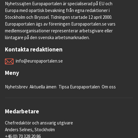
Nyhetssajten Europaportalen är specialiserad på EU och
Europa med opartisk bevakning från egna redaktioner i
Stockholm och Bryssel. Tidningen startade 12 april 2000.
Europaportalen ägs av föreningen Europaportalen.se vars
medlemsorganisationer representerar arbetsgivare eller
löntagare på den svenska arbetsmarknaden.
Kontakta redaktionen
info@europaportalen.se
Meny
12. Vilka andra länder förhandlar EU
med?
Nyhetsbrev
Aktuella ämen
Tipsa Europaportalen
Om oss
EU har påbörjat förhandlingar med
22
länder
.
Medarbetare
Det handlar dels om avtal med helt nya
Chefredaktör och ansvarig utgivare
handelspartners och dels om att uppdatera
Anders Selnes, Stockholm
gamla och omoderna avtal, till exempel med
+46 (0) 70 328 20 86