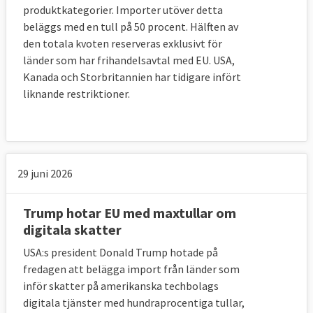
Källa: Kommerskollegium och
Global Trade
produktkategorier. Importer utöver detta
Alert (GTA)
.
beläggs med en tull på 50 procent. Hälften av
den totala kvoten reserveras exklusivt för
länder som har frihandelsavtal med EU. USA,
10. Hur många länder har EU
Kanada och Storbritannien har tidigare infört
handelsavtal med?
liknande restriktioner.
EU har frihandelsavtal med närmare 70
länder och fler är på gång.
29 juni 2026
EU:s frihandelsavtal
An
Avtal
68
Trump hotar EU med maxtullar om
digitala skatter
Färdigförhandlade avtal men ej i kraft
22
Påbörjade förhandlingar
22
USA:s president Donald Trump hotade på
fredagen att belägga import från länder som
Nya förhandlingar inom kort
1
inför skatter på amerikanska techbolags
För mer detaljer, se fråga 11-13.
digitala tjänster med hundraprocentiga tullar,