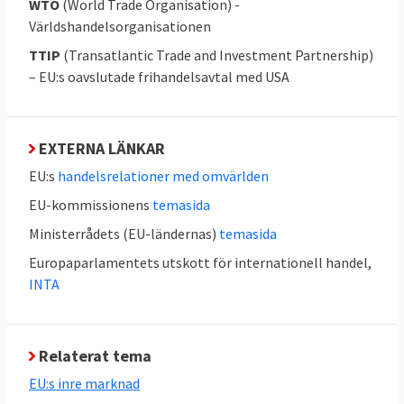
WTO
(World Trade Organisation) -
länder lämnat sitt godkännande däribland
Världshandelsorganisationen
Sveriges riksdag
.
TTIP
(Transatlantic Trade and Investment Partnership)
I de kommande avtalen som ska förhandlas
– EU:s oavslutade frihandelsavtal med USA
framöver kan det bli så att kommissionen
lyfter ut de delar av avtalen som kräver
EXTERNA LÄNKAR
godkännande av parlamenten i
medlemsländerna. På så sätt skulle det
EU:s
handelsrelationer med omvärlden
räcka med godkännande av
EU-kommissionens
temasida
medlemsländerna och Europaparlamentet.
Ministerrådets (EU-ländernas)
temasida
Mer om detta under fråga 16.
Europaparlamentets utskott för internationell handel,
INTA
4. Vad vill Sverige?
Sverige gillar frihandel.
Relaterat tema
EU:s inre marknad
Enligt handelsmyndigheten