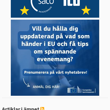
försök att ta fram mer enhetliga regler för
att lösa investeringstvister kopplade till
handel mellan länder.
5. Vad vill andra EU-länder?
De stödjer frihandel i olika grad.
Hittills har alla medlemsländer godkänt
EU:s olika frihandelsavtal.
Det finns dock fall där enskilda EU-länder
har velat driva en mer protektionistisk linje
för att skydda sina egna industrier från
konkurrens.
Frankrike, Irland och Polen
har
till exempel varit motsträviga vid
förhandlingen med den sydamerikanska
Artiklar i ämnet
tullunionen Mercosur eftersom de befarar