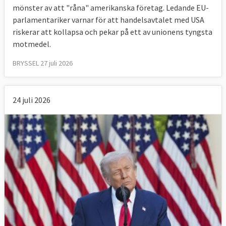
mönster av att "råna" amerikanska företag. Ledande EU-
Samtidigt har EU-parlamentet i slutändan
parlamentariker varnar för att handelsavtalet med USA
godkänt alla handelsavtal vilket tyder på att
riskerar att kollapsa och pekar på ett av unionens tyngsta
en majoritet av ledamöterna ser positivt på
motmedel.
frihandel.
BRYSSEL 27 juli 2026
7. Vad tycker medborgarna om
frihandel?
24 juli 2026
De är positiva.
Även om motståndet mot EU:s handelsavtal
med Kanada (CETA) och USA (TTIP) haft
betydelse i vissa länder är en stor majoritet
av unionens medborgare positivt inställda
till frihandel.
I kommissionens
Eurobarometer
från juni