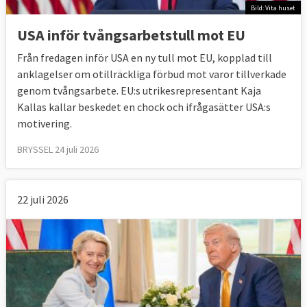
2019 svarade 75 procent att de såg väldigt
Bild: Vita huset
eller ganska positivt på frihandel medan
USA inför tvångsarbetstull mot EU
17 procent angav att de var väldigt eller
Från fredagen inför USA en ny tull mot EU, kopplad till
ganska negativa.
anklagelser om otillräckliga förbud mot varor tillverkade
genom tvångsarbete. EU:s utrikesrepresentant Kaja
Svenskarna hörde till de mest positiva vad
Kallas kallar beskedet en chock och ifrågasätter USA:s
gäller frihandel. I Sverige var 85 procent
motivering.
positiva medan 11 procent negativa. Minst
andel positiva till frihandel hade Frankrike
BRYSSEL 24 juli 2026
med 53 procent, vilket dock är en majoritet
av de tillfrågade.
22 juli 2026