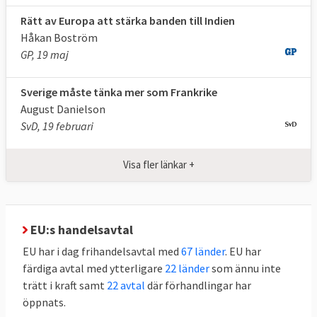
frihandel?
Rätt av Europa att stärka banden till Indien
Ja, frihandel kan ha både vinnare och
Håkan Boström
förlorare.
GP, 19 maj
Frihandel kan ha både för- och nackdelar.
Sverige måste tänka mer som Frankrike
För de flesta länder är det förknippat med
August Danielson
stora fördelar att göra sig av med tullar och
SvD, 19 februari
regler som försvårar import och export av
varor länder emellan. Ekonomer framhåller
Visa fler länkar +
ofta detta som en fördel då det möjliggör
att varje land kan specialisera sig och
producera de varor som landet gör bäst och
EU:s handelsavtal
billigast och importera det som andra länder
EU har i dag frihandelsavtal med
67 länder
. EU har
gör bäst och billigast. Enligt teorin tjänar
färdiga avtal med ytterligare
22 länder
som ännu inte
alla på det i en värld utan handelshinder.
trätt i kraft samt
22 avtal
där förhandlingar har
Sveriges handelsmyndighet
öppnats.