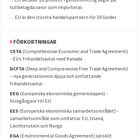
inhemsk produktion kan också vara viktig
tullbelagda varor som importeras
för klimatet där det kan finnas fördelar med
…EU är den största handelspartnern för 59 länder
att till exempel mat produceras i det egna
landet istället för att den ska transporteras
långa avstånd.
FÖRKORTNINGAR
CETA
(Comprehensive Economic and Trade Agreement)
- EU:s frihandelsavtal med Kanada
3. Vilka beslutar om EU:s handelsavtal?
DCFTA
(Deep and Comprenesive Free Trade Agreement)
Europaparlamentet, EU-ländernas
– nya generationens djupa och omfattande
regeringar och i vissa fall även nationella och
frihandelsavtal
regionala parlament i EU.
EEG
(Europeiska ekonomiska gemenskapen) -
föregångare till EU
Handel är så kallad exklusiv EU-kompetens
EES
(Europeiska ekonomiska samarbetsområdet) -
vilket betyder att Sverige inte kan teckna
samarbetsområde som omfattar EU, Island,
egna handelsavtal utan det är unionen som
Liechtenstein och Norge
sådan, efter beslut av ländernas
EGA
(Environmental Goods Agreement) särskilt