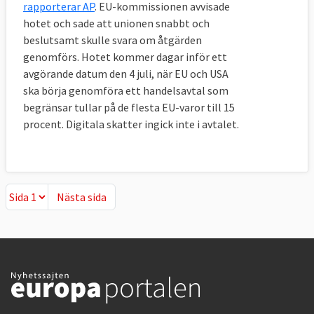
rapporterar AP
. EU-kommissionen avvisade
hotet och sade att unionen snabbt och
11. Med vilka länder har EU
beslutsamt skulle svara om åtgärden
frihandelsavtal?
genomförs. Hotet kommer dagar inför ett
avgörande datum den 4 juli, när EU och USA
EU har i dag olika typer av frihandelsavtal
ska börja genomföra ett handelsavtal som
med
68 länder
.
begränsar tullar på de flesta EU-varor till 15
Avtalen ser olika ut beroende på
procent. Digitala skatter ingick inte i avtalet.
handelspartner. Kanada har till exempel ett
nytt och väldigt omfattande avtal medan
avtalen med Peru och Colombia är enklare.
Nästa sida
Nästa sida
EU har även färdigförhandlade avtal med
22
andra länder
som ännu inte trätt i kraft.