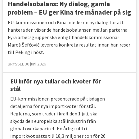
Handelsobalans: Ny dialog, gamla
År
Protektionistiska
Liberalise
problem – EU ger Kina tre månader på sig
2009
112
3
EU-kommissionen och Kina inleder en ny dialog för att
2010
44
2
hantera den växande handelsobalansen mellan parterna.
2011
42
8
Fyra arbetsgrupper ska enligt handelskommissionär
Maroš Šefčovič leverera konkreta resultat innan han reser
2012
29
12
till Peking i höst.
2013
31
14
2014
43
18
BRYSSEL 30 juni 2026
2015
59
15
EU inför nya tullar och kvoter för
2016
120
9
stål
2017
114
7
EU-kommissionen presenterade på tisdagen
Totalt
594
88
detaljerna för nya importkvoter för stål.
Reglerna, som träder i kraft den 1 juli, ska
skydda den europeiska stålindustrin från
Åtgärder vidtagna i EU-länderna 2009-2017
global överkapacitet. En årlig tullfri
importkvot sätts till 18,3 miljoner ton för 26