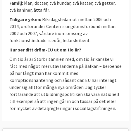
Familj:
Man, dotter, två hundar, två katter, två getter,
Utsläpp påverkar klimatet lika mycket
två kaniner, åtta får.
oavsett var de sker. Därför krävs ökat
Tidigare yrken:
Riksdagsledamot mellan 2006 och
samarbete inom EU och med resten av
2014, ordförande i Centerns ungdomsförbund mellan
världen för att lösa klimatutmaningen
2002 och 2007, vårdare inom omsorg av
funktionshindrade i sex år, ledarskribent.
Mänskliga rättigheter
Hur ser ditt dröm-EU ut om tio år?
EU ska stå upp för demokrati, rättssäkerhet
och mänskliga rättigheter. Dessa principer
Om tio år är Storbritannien med, om tio år kanske vi
fått med något mer utav länderna på Balkan – beroende
ska inte kunna lagstiftas bort av populistiska
på hur långt man har kommit med
regeringar.
korruptionshantering och sådant där. EU har inte lagt
Demokrati
under sig alltför många nya områden. Jag tycker
fortfarande att utbildningspolitiken ska vara nationell
EU behöver vara en frihetlig fyr för resten av
till exempel så att ingen går in och tassar på det eller
världen. Vi ska visa att vägen framåt går via
för mycket av detaljregleringar i sociallagstiftningen.
demokrati, marknadsekonomi och
klimatansvar.