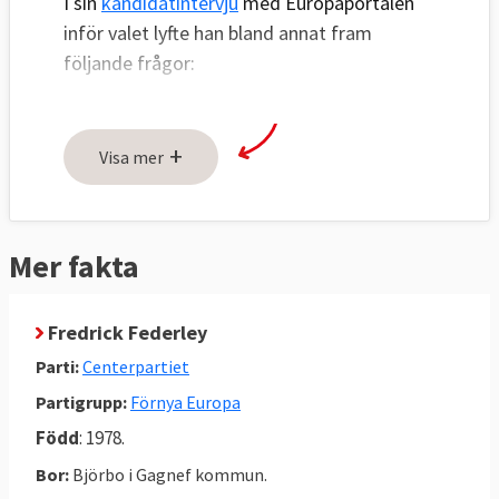
I sin
kandidatintervju
med Europaportalen
inför valet lyfte han bland annat fram
följande frågor:
Få till stånd en gemensam europeisk
djurskyddslag som anger några
+
Visa mer
grundläggande rättigheter som alla
djurslag har rätt till.
Stå upp för den västeuropeiska liberala
Mer fakta
öppna demokratin.
Mer behöver göras vad gäller att
bekämpa terrorism.
Fredrick Federley
Parti:
Centerpartiet
Partigrupp:
Förnya Europa
Fredrick Federleys viktigaste frågor enligt
Född
: 1978.
SVT:s valkompass
:
Bor:
Björbo i Gagnef kommun.
Miljö och klimat