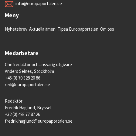
info@europaportalen.se
Meny
Nyhetsbrev
Aktuella ämen
Tipsa Europaportalen
Om oss
Medarbetare
Chefredaktör och ansvarig utgivare
Anders Selnes, Stockholm
+46 (0) 70 328 20 86
red@europaportalen.se
Redaktör
Fredrik Haglund, Bryssel
+32 (0) 493 77 87 26
fredrik.haglund@europaportalen.se