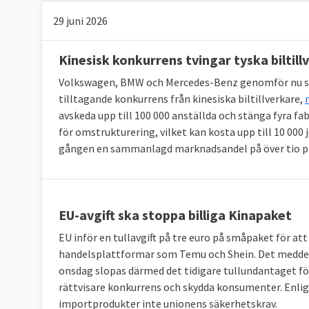
29 juni 2026
Kinas investeringar i EU anses enligt Kinaexp
investering kan vara en bra affär. Men det an
Kinesisk konkurrens tvingar tyska biltill
avancerad spetsteknologi kan ge landet ett te
Volkswagen, BMW och Mercedes-Benz genomför nu sina 
världsledande nation.
tilltagande konkurrens från kinesiska biltillverkare,
Investeringarna kan också skapa ett politiskt
avskeda upp till 100 000 anställda och stänga fyra fab
för omstrukturering, vilket kan kosta upp till 10 000
Genom att investera i elbolag eller bygga vä
gången en sammanlagd marknadsandel på över tio pr
politiskt inflytande över EU-länder som gör at
frågor.
Samtidigt har Kina svårt att veta hur de ska
EU-avgift ska stoppa billiga Kinapaket
därför att ha egna dialoger
med enskilda län
och EU-länder från östra Europa, den så kall
EU inför en tullavgift på tre euro på småpaket för at
handelsplattformar som Temu och Shein. Det medd
onsdag slopas därmed det tidigare tullundantaget för 
rättvisare konkurrens och skydda konsumenter. Enlig
5. Vad är EU och Kina överens om?
importprodukter inte unionens säkerhetskrav.