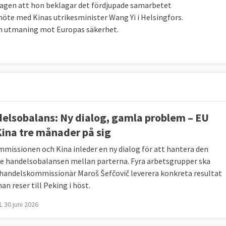
dagen att hon beklagar det fördjupade samarbetet
vara på väg att förändras. Fallet med den svenska
 möte med Kinas utrikesminister Wang Yi i Helsingfors.
itter godtyckligt fängslad i Kina och andra
 en utmaning mot Europas säkerhet.
ka ambassadens utfall mot svensk media, har skapat
 mot regeringens förslag, att samma dag kräva EU-
 Hong Kong. Sverige var dock ensam i EU:s utrikesråd
den hade formulerat kravet.
elsobalans: Ny dialog, gamla problem – EU
Kina tre månader på sig
missionen och Kina inleder en ny dialog för att hantera den
e handelsobalansen mellan parterna. Fyra arbetsgrupper ska
iska skäl
 handelskommissionär Maroš Šefčovič leverera konkreta resultat
år 2049, när landets kommunistparti firar 100 år vid
an reser till Peking i höst.
t, politiskt, diplomatiskt, militärt och vetenskapligt.
 30 juni 2026
esteringar börjat samla på sig kunskap som de själva