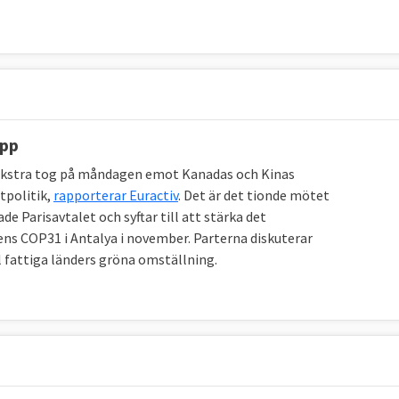
en som gynnar dem båda. Dels försöker man sluta
gar och dels stöttar man varandra i att upprätthålla
enavtalet med Iran.
opp
om de vill samarbeta inom:
stra tog på måndagen emot Kanadas och Kinas
ett ökat samarbete och en bättre dialog kring
tpolitik,
rapporterar Euractiv
. Det är det tionde mötet
l nivå som kan ha globala konsekvenser. Det finns inga
 Parisavtalet och syftar till att stärka det
dag har dialoger om eventuella samarbeten
ens COP31 i Antalya i november. Parterna diskuterar
ll fattiga länders gröna omställning.
ndel och investeringar, utbyte av industriell
ng och transport- och infrastrukturutveckling.
som EU förhandlar om med Kina.
gemensamt ansvar i att driva den globala utvecklingen