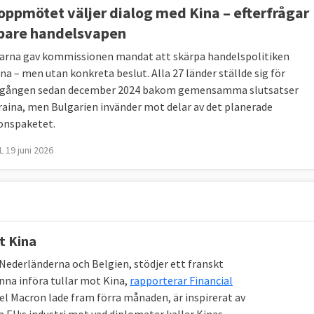
gor, energi med mera. EU och Kina för regelbundna
oppmötet väljer dialog med Kina – efterfrågar
ppmöten, för att utvecklas inom de olika områdena.
pare handelsvapen
na vill fokusera på kunskapsutbyte av kultur,
arna gav kommissionen mandat att skärpa handelspolitiken
och Kina har under 2018 haft en kampanj kallad,
na – men utan konkreta beslut. Alla 27 länder ställde sig för
 gången sedan december 2024 bakom gemensamma slutsatser
it att locka fler människor att resa mellan platserna.
aina, men Bulgarien invänder mot delar av det planerade
onspaketet.
 19 juni 2026
andra?
ägger sig i för mycket
ter som EU och Kina utbyter med varandra gör att det
a. Till exempel inom frågorna om tillgången till
t Kina
företag.
 Nederländerna och Belgien, stödjer ett franskt
ör demokrati, mänskliga rättigheter och
nna införa tullar mot Kina,
rapporterar Financial
l Macron lade fram förra månaden, är inspirerat av
fta EU för att lägga sig i deras interna angelägenheter.