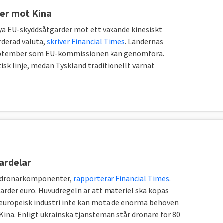
der mot Kina
ppmöten
nya EU-skyddsåtgärder mot ett växande kinesiskt
rderad valuta,
skriver Financial Times
. Ländernas
akt de senaste 20 åren och handel är i dag det centrala.
 september som EU-kommissionen kan genomföra.
veckla sina respektive ekonomier och för att stärka
isk linje, medan Tyskland traditionellt värnat
iska arenan. Sedan 2016 finns två styrande dokument,
n ministerrådet
, som beskriver EU:s hållning mot Kina.
över har parterna runt 60 mindre regelbundna dialoger
ullar till säkerhetsfrågor, kärnkraft och konsumentskydd.
man se det ut två perspektiv; EU-ländernas
msländers syn på Kina. Varje medlemsland har en
nardelar
mmissionen i Bryssel försöker sluta gemensamma
ka drönarkomponenter,
rapporterar Financial Times
.
jarder euro. Huvudregeln är att materiel ska köpas
 europeisk industri inte kan möta de enorma behoven
ina. Enligt ukrainska tjänstemän står drönare för 80