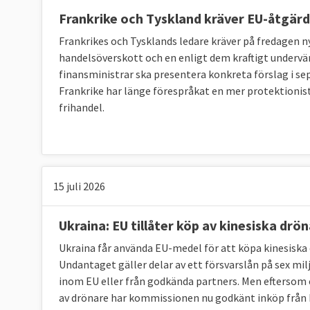
1.
Hur ser EU:s relation till Kina ut?
Frankrike och Tyskland kräver EU-åtgär
Relationen består av handel och politiska to
Frankrikes och Tysklands ledare kräver på fredagen 
handelsöverskott och en enligt dem kraftigt undervä
EU:s relation med Kina har utvecklats i rask t
finansministrar ska presentera konkreta förslag i
EU och Kina
anses behöva varandra för att ut
Frankrike har länge förespråkat en mer protektionist
sina roller som aktörer på den globala polit
frihandel.
ett
från EU-kommissionen
och det andra
frå
Varje år har EU och Kina ett toppmöte. Därut
om allt från industripolitik, utbildning och t
15 juli 2026
För att förstå EU:s relation till Kina måste 
gemensamma syn på Kina och enskilda medle
Ukraina: EU tillåter köp av kinesiska drö
egen agenda med Kina samtidigt som EU-ko
Ukraina får använda EU-medel för att köpa kinesis
avtal med Kina för hela EU.
Undantaget gäller delar av ett försvarslån på sex mil
inom EU eller från godkända partners. Men eftersom
av drönare har kommissionen nu godkänt inköp från K