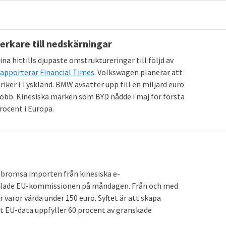
erter, ha två motiv. Först det rent ekonomiska att en
dra skälet har en djupare politisk botten där uppköpt
verkare till nedskärningar
kniskt försprång vilket krävs för att bli en
hittills djupaste omstruktureringar till följd av
rapporterar Financial Times
. Volkswagen planerar att
 inflytande över frågor som kan påverka Kinas planer.
riker i Tyskland. BMW avsätter upp till en miljard euro
 jobb. Kinesiska märken som BYD nådde i maj för första
gar i länder med ansträngd ekonomi kan Kina skaffa sig
ocent i Europa.
t regeringar eller företag lobbar för Kina i politiska
 hantera EU som överstatlig organisation och
föredrar
der eller i mindre grupper, såsom gruppen med länder
ade 16+1 gruppen.
t bromsa importen från kinesiska e-
elade EU-kommissionen på måndagen. Från och med
varor värda under 150 euro. Syftet är att skapa
t EU-data uppfyller 60 procent av granskade