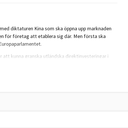
al med diktaturen Kina som ska öppna upp marknaden
n för företag att etablera sig där. Men första ska
Europaparlamentet.
r att kunna granska utländska direktinvesteringar i
till känslig information eller viktig infrastruktur, inom
st respekt för demokratiska värden och rankas som land