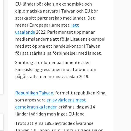
EU-länder bör öka sin ekonomiska och
diplomatiska närvaro i Taiwan och EU bör
stärka sitt partnerskap med landet. Det
menar Europaparlamentet
i ett
uttalande
2022. Parlamentet uppmanar
medlemsländerna att följa Litauens exempel
med att öppna ett handelskontor i Taiwan
för att stärka sina förbindelser med landet.
Samtidigt fördömer parlamentet den
kinesiska aggressionen mot Taiwan som
pågått allt mer intensivt sedan 2019.
Republiken Taiwan
, formellt republiken Kina,
som anses vara
en av världens mest
demokratiska länder
, erkänns idag av 14
länder i världen men inget EU-land.
Trots att Kina 1895 avträdde dåvarande
Taiwan till Japan, som i sin tur avsade sig ön