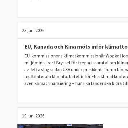
Båda behöver varandra
EU och Kina försöker samarbeta inom områd
gemensamma avtal inom exempelvis investerin
23 juni 2026
viktiga avtal såsom Parisavtalet och kärnvap
EU, Kanada och Kina möts inför klimatt
Tillsammans har de definierat
fyra områden
s
EU-kommissionens klimatkommissionär Wopke Hoek
Fred och säkerhet – EU och Kina vill både ha 
miljöministrar i Bryssel för trepartssamtal om klima
säkerhetsfrågor på regional och internationel
av detta slag sedan USA under president Trump lämnade
direkta konsekvenser, mer än att parterna i
multilaterala klimatarbetet inför FN:s klimatkonfer
informations- och kunskapsutbyten.
även klimatfinansiering – hur rika länder ska bidra ti
Ekonomi – EU och Kina vill ha en mer öppen ha
information, samarbete inom jordbruksforskni
Exempel på detta är det investeringsavtal 
19 juni 2026
Hållbar utveckling – EU och Kina vill ta ett 