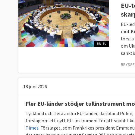
framåt gällande klimatförändringar, havsfrå
EU-t
dialoger på exempelvis det årliga EU-Kina to
skar
Direkta utbyten mellan människor – EU och Ki
EU-led
utbildning och dialoger mellan ungdomar. EU 
mot Ki
första
Turiståret 2018 för EU och Kina där syftet var
Bild: EU
om Ukr
sankti
BRYSSEL
6. Vilka problem ser EU och Kina med var
Brist i Kina på mänskliga rättigheter och EU l
18 juni 2026
Den stora och breda mängden varor och tjäns
finns en del spänningar mellan de två partern
Fler EU-länder stödjer tullinstrument mo
marknader eller immateriella rättigheter för 
Tyskland och flera andra EU-länder, däribland Polen,
EU pekar på att Kina har bristande respekt f
förslag om ett nytt EU-instrument för att snabbt ku
Times
. Förslaget, som Frankrikes president Emmanue
rättsstatsprincipen. Kina däremot kritiserar o