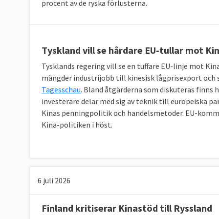
2. Hur ser medlemsländernas relationer til
procent av de ryska förlusterna.
Det skiljer sig från EU-land till EU-land
Medlemsländernas Kinapolitik skiljer sig åt. 
Tyskland vill se hårdare EU-tullar mot Ki
investeringar, är mer benägna att gå emot EU
Tysklands regering vill se en tuffare EU-linje mot Kina
som vill ha investeringar från Kina och är därf
mängder industrijobb till kinesisk lågprisexport oc
Tyskland, Frankrike och Italien, är oroliga öve
Tagesschau
. Bland åtgärderna som diskuteras finns 
ambitioner.
investerare delar med sig av teknik till europeiska pa
Kinas penningpolitik och handelsmetoder. EU-kommi
Kina-politiken i höst.
3. Hur ser Sveriges relation med Kina ut?
Positiv men förändring kan vara på väg
Sverige är generellt sett positivt inställd til
6 juli 2026
ekonomisk aspekt och Kina är intresserat a
svenskar har om exempelvis miljöfrågor.
Finland kritiserar Kinastöd till Ryssland