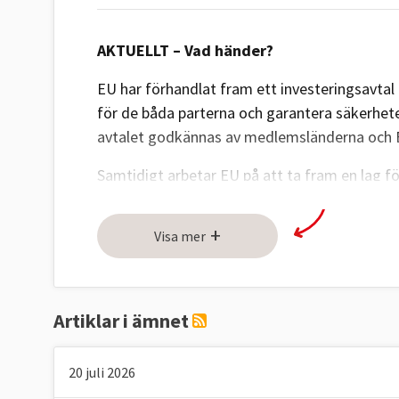
AKTUELLT – Vad händer?
EU har förhandlat fram ett investeringsavt
för de båda parterna och garantera säkerhete
avtalet godkännas av medlemsländerna och 
Samtidigt arbetar EU på att ta fram en lag fö
strategiskt viktiga sektorer, såsom tillgången 
EU.
+
Visa mer
Kina tillhör de länder i världen som har min
156 av 167 länder
i demokratiindexet
.
Artiklar i ämnet
14 frågor och svar
20 juli 2026