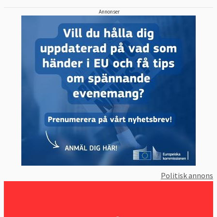
Annonser
Miljöpartiet var det av de etablerade
partierna som gick fram starkast i valet från
knappt sex procent till elva procent och fick
ett nytt mandat, vilket innebar en
fördubbling från tidigare. Piratpartiet som
ställde upp för första gången fick 7,1
procent av rösterna. Det gav ett mandat
direkt och ytterligare ett nytt mandat i
december 2011 när de nya ledamöterna som
följde med Lissabonfördraget fick ta plats i
parlamentet. Vänsterpartiet halverades och
förlorade ett av sina två mandat i och med
att de föll från 12,8 procent till 5,6 procent.
Politisk annons
Även Centerpartiet (5,5 %) och
Kristdemokraterna (4,7 %) backade något
men behöll varsitt mandat.