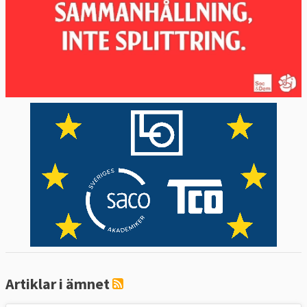
Valets stora förlorare blev förra EU-valets
stora skräll Junilistan, som helt föll ur
parlamentet efter ett ras i väljarstödet från
14,5 procent till 3,5 procent.
Valdeltagandet höjdes med närmare åtta
procentenheter till 45,5 procent, den högsta
andelen röstande i ett svenskt EU-val
någonsin och över de 43 procent som var
genomsnittet för EU-valet i Europa. I det
nyvalda Europaparlamentet ökade andel
kvinnor från 31 procent till 35 procent.
Artiklar i ämnet