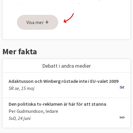
förlorade sina mandat och åkte ur
parlamentet.
+
Visa mer
Valets största parti blev som vid valet 2004
Socialdemokraterna som fick 24,4 procent
av rösterna. Partiet backade marginellt men
Mer fakta
behöll sina fem platser och fick ytterligare
ett mandat när de nya ledamöterna som
Debatt i andra medier
följde med Lissabonfördraget fick ta plats i
parlamentet, i december 2011.
Adaktusson och Winberg röstade inte i EU-valet 2009
Näst största parti blev Moderaterna som
SR.se, 15 maj
gick fram något till 18,8 procent och behöll
sina fyra mandat.
Den politiska tv-reklamen är här för att stanna
Per Gudmundson, ledare
På tredje plats i storleksordningen kom
SvD, 24 juni
Folkpartiet (13,6 %) som ökade från två till
tre platser.