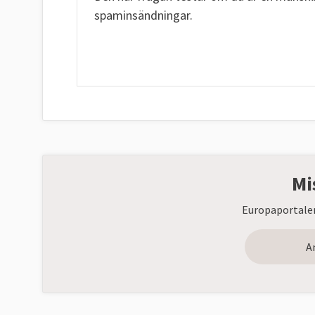
spaminsändningar.
Mi
Europaportalen
A