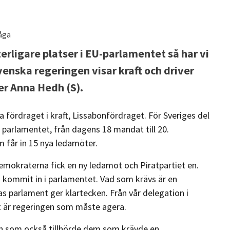
råga
tterligare platser i EU-parlamentet så har vi
venska regeringen visar kraft och driver
er Anna Hedh (S).
 fördraget i kraft, Lissabonfördraget. För Sveriges del
i parlamentet, från dagens 18 mandat till 20.
får in 15 nya ledamöter.
emokraterna fick en ny ledamot och Piratpartiet en.
 kommit in i parlamentet. Vad som krävs är en
 parlament ger klartecken. Från vår delegation i
et är regeringen som måste agera.
och som också tillhörde dem som krävde en