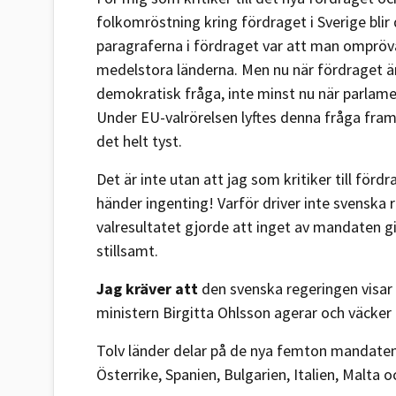
folkomröstning kring fördraget i Sverige blir 
paragraferna i fördraget var att man ompröv
medelstora länderna. Men nu när fördraget är
demokratisk fråga, inte minst nu när parla
Under EU-valrörelsen lyftes denna fråga fram 
det helt tyst.
Det är inte utan att jag som kritiker till fördr
händer ingenting! Varför driver inte svenska 
valresultatet gjorde att inget av mandaten gic
stillsamt.
Jag kräver att
den svenska regeringen visar k
ministern Birgitta Ohlsson agerar och väcker 
Tolv länder delar på de nya femton mandaten
Österrike, Spanien, Bulgarien, Italien, Malta o