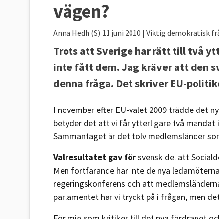
vägen?
Anna Hedh (S)
11 juni 2010
| Viktig demokratisk f
Trots att Sverige har rätt till två y
inte fått dem. Jag kräver att den s
denna fråga. Det skriver EU-politik
I november efter EU-valet 2009 trädde det nya
betyder det att vi får ytterligare två mandat 
Sammantaget är det tolv medlemsländer som 
Valresultatet gav för
svensk del att Sociald
Men fortfarande har inte de nya ledamöterna
regeringskonferens och att medlemsländernas
parlamentet har vi tryckt på i frågan, men d
För mig som kritiker till det nya fördraget 