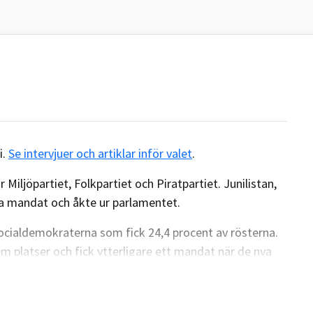
i.
Se intervjuer och artiklar inför valet
.
 Miljöpartiet, Folkpartiet och Piratpartiet. Junilistan,
ina mandat och åkte ur parlamentet.
Socialdemokraterna som fick 24,4 procent av rösterna.
m platser och fick ytterligare ett mandat när de nya
t fick ta plats i parlamentet, i december 2011.
fram något till 18,8 procent och behöll sina fyra