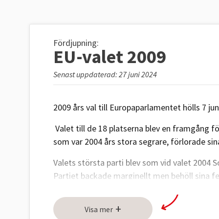
Fördjupning:
EU-valet 2009
Senast uppdaterad: 27 juni 2024
2009 års val till Europaparlamentet hölls 7 jun
Valet till de 18 platserna blev en framgång för
som var 2004 års stora segrare, förlorade s
Valets största parti blev som vid valet 2004 
Partiet backade marginellt men behöll sina fe
ledamöterna som följde med Lissabonfördrage
+
Näst största parti blev Moderaterna som gick 
Visa mer