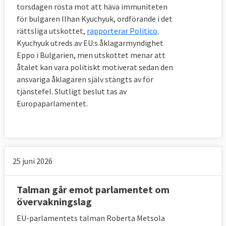
torsdagen rösta mot att häva immuniteten
för bulgaren Ilhan Kyuchyuk, ordförande i det
rättsliga utskottet,
rapporterar Politico
.
Kyuchyuk utreds av EU:s åklagarmyndighet
Eppo i Bulgarien, men utskottet menar att
åtalet kan vara politiskt motiverat sedan den
ansvariga åklagaren själv stängts av för
tjänstefel. Slutligt beslut tas av
Europaparlamentet.
25 juni 2026
Talman går emot parlamentet om
övervakningslag
EU-parlamentets talman Roberta Metsola