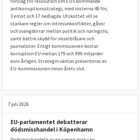
förslag till resolution om EU:s kommande
antikorruptionsstrategi, med rösterna 48 för,
3 emot och 17 nedlagda. Utskottet vill se
starkare regler om intressekonflikter, gåvor
och svängdörrar mellan politik och näringsliv,
samt bättre skydd för visselblåsare och
journalister. Enligt kommissionen kostar
korruption EU mellan 179 och 990 miljarder
euro årligen. Strategin väntas presenteras av
EU-kommissionen innan årets slut.
Läs mer
7 juli 2026
EU-parlamentet debatterar
dödsmisshandel i Köpenhamn
Dödsmisshandeln av en svensk man i en