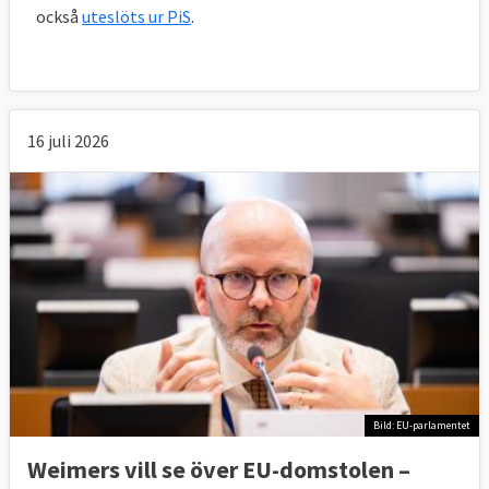
också
uteslöts ur PiS
.
16 juli 2026
Bild: EU-parlamentet
Weimers vill se över EU-domstolen –