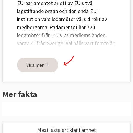
EU-parlamentet är ett av EU:s två
lagstiftande organ och den enda EU-
institution vars ledamöter väljs direkt av
medborgarna. Parlamentet har 720
ledamöter från EU:s 27 medlemsländer,
varav 21 från Sverige. Val hålls vart femte år;
senast i juni 2024.
+
EU-länderna har över tid gett
Visa mer
Europaparlamentet mera makt och
inflytande. Parlamentet har i dag
medbeslutande i varierande grad inom
85
Mer fakta
lagstiftningsområden
tillsammans med
ministerrådet
.
Medbeslutandemakt
EU-ländernas regeringar och
Mest lästa artiklar i ämnet