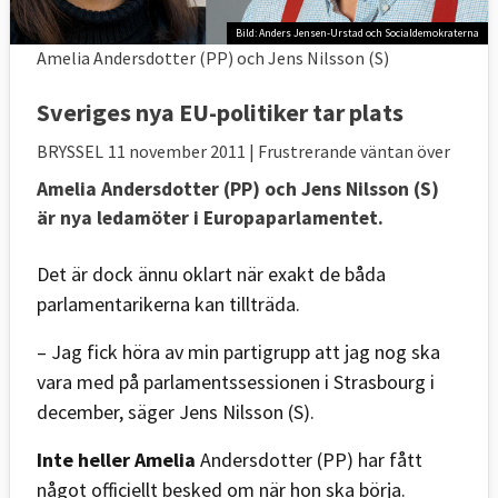
Bild: Anders Jensen-Urstad och Socialdemokraterna
Amelia Andersdotter (PP) och Jens Nilsson (S)
Sveriges nya EU-politiker tar plats
BRYSSEL
11 november 2011
| Frustrerande väntan över
Amelia Andersdotter (PP) och Jens Nilsson (S)
är nya ledamöter i Europaparlamentet.
Det är dock ännu oklart när exakt de båda
parlamentarikerna kan tillträda.
– Jag fick höra av min partigrupp att jag nog ska
vara med på parlamentssessionen i Strasbourg i
december, säger Jens Nilsson (S).
Inte heller Amelia
Andersdotter (PP) har fått
något officiellt besked om när hon ska börja.