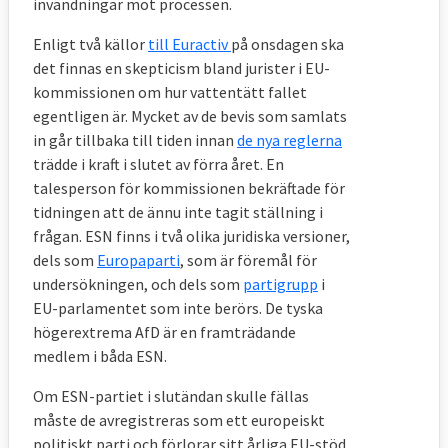
invändningar mot processen.
Enligt två källor
till Euractiv
på onsdagen ska
det finnas en skepticism bland jurister i EU-
kommissionen om hur vattentätt fallet
egentligen är. Mycket av de bevis som samlats
in går tillbaka till tiden innan
de nya reglerna
trädde i kraft i slutet av förra året. En
talesperson för kommissionen bekräftade för
tidningen att de ännu inte tagit ställning i
frågan. ESN finns i två olika juridiska versioner,
dels som
Europaparti
, som är föremål för
undersökningen, och dels som
partigrupp
i
EU-parlamentet som inte berörs. De tyska
högerextrema AfD är en framträdande
medlem i båda ESN.
Om ESN-partiet i slutändan skulle fällas
måste de avregistreras som ett europeiskt
politiskt parti och förlorar sitt årliga EU-stöd