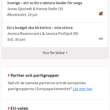
Sverige – ett av EU:s sämsta länder för unga
Godkänner EU-kommissionen och
Jonas Sjöstedt & Hanna Gedin (V)
granskar EU
Aftonbladet, 16 juli
Europaparlamentet utövar kontroll över EU:s
institutioner genom regelbunden utfrågning
EU:s budget ska bli bättre – inte större
av ansvariga tjänstemän och politiker.
Jessica Rosencrantz & Jessica Polfjärd (M)
SvD, 30 juni
Europaparlamentet beslutar årligen om
huruvida EU-kommissionen ska få
Visa fler länkar +
ansvarsfrihet för hur EU:s budget har
hanterats.
Parlamentet förhör kandidater till EU-
Partier och partigrupper
kommissionen och kan även avsätta
Vad vill de svenska partierna och de europeiska
kommissionen i sin helhet.
partigrupperna i Europaparlamentet?
Läs mer här
.
EU-parlamentets politiska roll
Utöver lagstiftning har EU-parlamentet
EU-valen
också ett vidare opinionsmässigt inflytande.