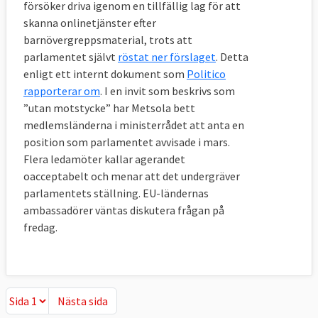
försöker driva igenom en tillfällig lag för att
skanna onlinetjänster efter
barnövergreppsmaterial, trots att
parlamentet självt
röstat ner förslaget
. Detta
enligt ett internt dokument som
Politico
rapporterar om
. I en invit som beskrivs som
”utan motstycke” har Metsola bett
medlemsländerna i ministerrådet att anta en
position som parlamentet avvisade i mars.
Flera ledamöter kallar agerandet
oacceptabelt och menar att det undergräver
parlamentets ställning. EU-ländernas
ambassadörer väntas diskutera frågan på
fredag.
Nästa sida
Nästa sida