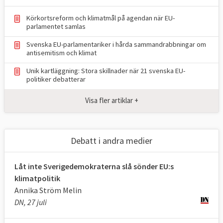
Europaparlamentarikerna måste vara överens
för att ett förslag ska kunna bli EU-lag men
Körkortsreform och klimatmål på agendan när EU-
det finns områden som skattepolitik och
parlamentet samlas
utrikespolitik där medlemsländerna har
Svenska EU-parlamentariker i hårda sammandrabbningar om
antisemitism och klimat
vetorätt och eventuella beslut tas av
ministerrådet.
Unik kartläggning: Stora skillnader när 21 svenska EU-
politiker debatterar
Europaparlamentet har bland annat
Visa fler artiklar +
medbeslutande i frågor som rör tull,
konkurrensregler, euron, internationell
handel och vissa internationella avtal och
Debatt i andra medier
EU:s budget, delar av arbetsrätten, vissa
sociala frågor, migrations- och
Låt inte Sverigedemokraterna slå sönder EU:s
gränspolitiken, brottsbekämpningen,
klimatpolitik
transportfrågor, inre marknaden,
Annika Ström Melin
regionalpolitiken, miljö, energi, forskning
DN, 27 juli
och bistånd.