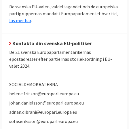
Vissa kallar därför parlamentet för Europas
De svenska EU-valen, valdeltagandet och de europeiska
politiska torg. Genom att anta uttalanden
partigruppernas mandat i Europaparlamentet över tid,
läs mer här
.
påverkar man den politiska opinionen i
Europa och i enskilda EU-länder. Här har
parlamentet frihet att ta upp vilka ämnen
Kontakta din svenska EU-politiker
man vill. Ofta har Europaparlamentet även
De 21 svenska Europaparlamentarikernas
synpunkter på länder utanför EU, inte minst
epostadresser efter partiernas storleksordning i EU-
när det gäller mänskliga rättigheter.
valet 2024.
Parlamentet sammanträder både i
Strasbourg och i Bryssel.
SOCIALDEMOKRATERNA
Inte lika mäktigt som riksdagen
helene.fritzon@europarl.europa.eu
Europaparlamentet är inte lika mäktigt
johan.danielsson@europarl.europa.eu
inom sitt geografiska område som
adnan.dibrani@europarl.europa.eu
exempelvis den svenska riksdagen.
sofie.eriksson@europarl.europa.eu
Parlamentet kan inte besluta om skatter,