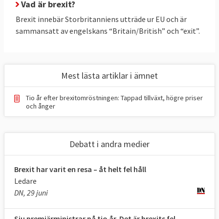
brexit?
Vad är brexit?
Brexit innebär Storbritanniens utträde ur EU och är
2. Hur ska man reglera det brittiska EU-
sammansatt av engelskans “Britain/British” och “exit”.
utträdet ekonomiskt? 
3. Hur öppen ska landgränsen mellan EU-
landet Irland och brittiska Nordirland vara?
Mest lästa artiklar i ämnet
4. Vad ska EU och Storbritannien ha för 
Tio år efter brexitomröstningen: Tappad tillväxt, högre priser
ekonomiska och politiska relationer efter 
och ånger
brexit?
13 FRÅGOR OCH SVAR
Debatt i andra medier
1. Vad vill EU med brexit?
Brexit har varit en resa – åt helt fel håll
Att utträdet sker under ordnade former.
Ledare
DN, 29 juni
EU-sidan har först och främst velat reda ut 
konsekvenserna för invånare och företag. 
Sju premiärministrar på tio år. Det är brexits fel.