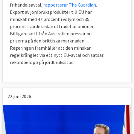
villig att förhandla om avtalet.
frihandelsavtal,
rapporterar The Guardian
.
Export av jordbruksprodukter till EU har
Europaportalen har gått igenom de 
viktigaste 
minskat med 47 procent i volym och 35
delarna i utträdesavtalet
 och vad de väntas 
procent i värde sedan utträdet ur unionen.
innebära.
Billigare kött från Australien pressar nu
priserna på den brittiska marknaden.
7. Vad händer med EU-medborgare i 
Regeringen framhåller att den minskar
Storbritannien och brittiska medborgare i 
regelkrånglet via ett nytt EU-avtal och satsar
andra EU-länder?
rekordbelopp på jordbruksstöd.
De får (nästan) samma rättigheter som i 
dag.
Drygt tre miljoner EU-medborgare bor i 
Storbritannien och drygt en miljon britter i 
22 juni 2026
övriga EU-länder. Enligt avtalet kommer 
dessa att kunna bo kvar även efter brexit. 
Det omfattar också nära släktingar som i 
dag är kvar i sitt hemland.