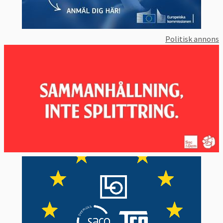
EU-parlamentet måste godkänna 
utträdesavtalet med Storbritannien. Den 
liberale belgiske EU-parlamentarikern Guy 
Verhofstadt är dess representant. I april 
Politisk annons
2017
 röstade
 EU-parlamentet fram sina
ståndpunkter
 vilka ligger väldigt nära 
medlemsländernas inställning. 
Sammanfattat har parlamentet principen att 
ett EU-medlemskap på alla områden måste 
vara bättre än att inte vara med. 
4. Vad vill Sverige?
Sveriges linje är densamma som EU-linjen.
Sveriges regering och riksdag har liksom 
övriga 26 EU-länder, Storbritannien 
borträknat, ställt sig bakom det 
förhandlingsmandat som EU:s 