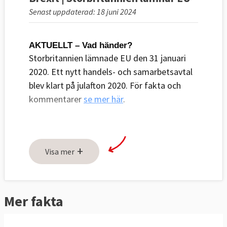
Senast uppdaterad: 18 juni 2024
AKTUELLT – Vad händer?
Storbritannien lämnade EU den 31 januari
2020. Ett nytt handels- och samarbetsavtal
blev klart på julafton 2020. För fakta och
kommentarer
se mer här
.
PROBLEMET – Vad ska lösas?
+
Visa mer
Brexit har gett upphov till många praktiska 
och principiella frågor, här är några: 
1. Vilka rättigheter ska EU-medborgare ha i 
Mer fakta
Storbritannien och vilka rättigheter ska 
brittiska medborgare ha i EU-länder efter 