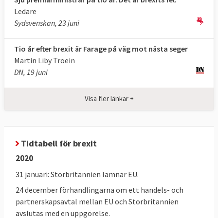
Man pratar om att få ett “ordnat utträde”. I 
Ledare
maj 2017
 antog
 EU-sidan sina
 riktlinjer
 i 
Sydsvenskan, 23 juni
förhandlingarna. 
Om övriga EU-länder fick välja så ser de 
Tio år efter brexit är Farage på väg mot nästa seger
helst att Storbritannien stannar kvar i EU 
Martin Liby Troein
men det är upp till varje enskilt land att 
DN, 19 juni
lämna EU om det så önskar.
2. Vad vill Storbritannien med brexit?
Visa fler länkar +
Bland annat slippa EU:s fria rörlighet av 
människor, sluta egna frihandelsavtal och 
inte behöva lyda under EU-domstolen.
Tidtabell för brexit
I ett tal i början av 2017 informerade 
2020
premiärminister Theresa May hur hon ser på 
31 januari: Storbritannien lämnar EU.
utträdet. Hon
 vill
 bland annat att landet 
24 december förhandlingarna om ett handels- och
lämnar EU:s inre marknad, det 
partnerskapsavtal mellan EU och Storbritannien
gemensamma tullsamarbetet och att EU-
avslutas med en uppgörelse.
domstolen inte längre ska ha någon 