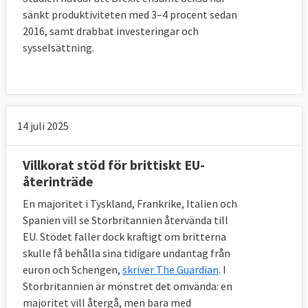
tullar och tariffer gentemot varor från andra 
sänkt produktiviteten med 3–4 procent sedan
länder förblir desamma som nu. 
2016, samt drabbat investeringar och
Storbritannien kommer att samla in 
sysselsättning.
tullavgifterna men behöver inte längre betala 
in dessa till EU-budgeten vilket landet, 
liksom övriga EU-länder, gör i dag. 
Tullunionen omfattar bara varor och gör det 
alltså möjligt för Storbritannien att sluta 
14 juli 2025
internationella handelsavtal om tjänster och 
investeringar, men inte om varor, under tiden 
Villkorat stöd för brittiskt EU-
nödlösningen är på plats.
återinträde
Nordirland skulle dock ligga närmare EU:s 
En majoritet i Tyskland, Frankrike, Italien och
regelverk och ska behålla många lagar och 
Spanien vill se Storbritannien återvända till
standarder som gäller för EU:s inre marknad 
EU. Stödet faller dock kraftigt om britterna
för bland annat livsmedel och varor i syfte 
skulle få behålla sina tidigare undantag från
att undvika en hård gräns med republiken 
euron och Schengen,
skriver The Guardian
. I
Irland. Det innebär att brittiska produkter 
Storbritannien är mönstret det omvända: en
som inte tillverkats enligt EU-regler måste 
majoritet vill återgå, men bara med