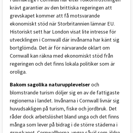
krävt garantier av den brittiska regeringen att
grevskapet kommer att få motsvarande
ekonomiskt stöd när Storbritannien lämnar EU.
Historiskt sett har London visat lite intresse för
utvecklingen i Cornwall där invånarna har känt sig
bortglömda. Det är för närvarande oklart om
Cornwall kan räkna med ekonomiskt stöd från
regeringen och det finns lokala politiker som är
oroliga.
Bakom sagolika naturupplevelser
och
blomstrande turism döljer sig en av de fattigaste
regionerna i landet. Invånarna i Cornwall livnär sig
huvudsakligen på turism, fiske och jordbruk. Det
råder dock arbetslöshet bland unga och det finns
många som lever på bidrag i de större städerna i
grevskapet. Cornwallborna, yngre såväl som äldre,