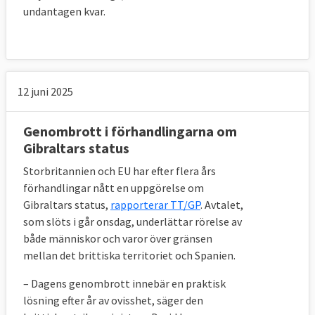
kontrolleras någonstans – antingen direkt i 
undantagen kvar.
fabriken, längs gränsen eller vid 
ankomsthallar – om de ska till Nordirland.
Storbritannien lovar även att inte sänka sina 
12 juni 2025
standarder, som regler för statsstöd, skatter, 
arbetsrätt eller miljöregler. EU-sidan har 
oroats för att britterna ska sänka sina 
Genombrott i förhandlingarna om
standarder för att konkurrera ut EU-företag 
Gibraltars status
under ett scenario där nödlösningen gäller.
Storbritannien och EU har efter flera års
förhandlingar nått en uppgörelse om
Nödlösningen träder i kraft första januari 
Gibraltars status,
rapporterar TT/GP
. Avtalet,
2021 om EU och Storbritannien inte innan 
som slöts i går onsdag, underlättar rörelse av
första juli 2020 har enats om det framtida 
både människor och varor över gränsen
samarbetet. Ingendera part önskar dock att 
mellan det brittiska territoriet och Spanien.
så ska behöva ske.
– Dagens genombrott innebär en praktisk
Om nödlösningen väl börjar gälla och endera 
lösning efter år av ovisshet, säger den