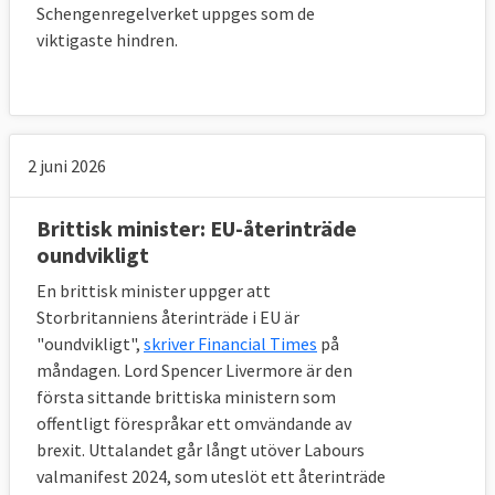
begäran enats om att en övergångsperiod 
Schengenregelverket uppges som de
ska pågå från det formella utträdet. Detta för 
viktigaste hindren.
att kunna förhandla fram hur det långsiktiga 
framtida samarbetet ska se ut och för att 
företag och myndigheter ska få tillräcklig tid 
att ställa om.
2 juni 2026
Enligt avtalet ska övergångsperioden löpa ut 
31 december 2020. Under den tiden kommer 
Brittisk minister: EU-återinträde
alla nuvarande EU-regler gälla för 
oundvikligt
Storbritannien som även måste betala in till 
En brittisk minister uppger att
EU-budgeten och lyda nya EU-lagar. Dock 
Storbritanniens återinträde i EU är
försvinner alla brittiska företrädare och 
"oundvikligt",
skriver Financial Times
på
politike
r från EU-institutionerna och 
måndagen. Lord Spencer Livermore är den
lagstiftningsprocessen.
första sittande brittiska ministern som
offentligt förespråkar ett omvändande av
Övergångsperioden kan förlängas om båda 
brexit. Uttalandet går långt utöver Labours
sidor så önskar. En förlängning, som måste 
valmanifest 2024, som uteslöt ett återinträde
vara två år, kan dock bara ske en gång och 