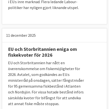
i EU:s inre marknad. Flera ledande Labour-
måste beslutas om innan första juli 2020. 
politiker har nyligen gjort liknande utspel.
Vid en eventuell förlängning måste 
Storbritannien fortsätta betala en viss 
summa till EU-budgeten eftersom landet då 
fortsätter få tillgång till den inre marknaden 
och åtnjuta andra EU-fördelar.
11 december 2025
10. Hur har man löst frågan om 
EU och Storbritannien eniga om
Nordirland?
fiskekvoter för 2026
En nödlösning där hela Storbritannien 
fortsätter i en tullunion med EU om man inte 
EU och Storbritannien har nått en
lyckas hitta någon annan utväg. 
överenskommelse om fiskemöjligheter för
2026. Avtalet, som godkändes av EU:s
Frågan om den känsliga situationen på 
ministerråd på onsdagen, sätter fångstnivåer
brittiska Nordirland har varit den kanske 
för 95 gemensamma fiskbestånd i Atlanten
svåraste att lösa för förhandlarna.
och Nordsjön. För vissa hotade bestånd införs
särskilda kvoter för bifångst för att undvika
I avtalet har man skrivit in en nödlösning 
att annat fiske måste stoppas.