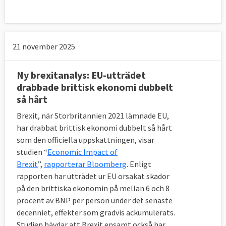
även omnämnd som reservlösning, på EU-
engelska kallad ”backstop”, i det fall EU och 
Storbritannien inte lyckas komma överens 
om hur den framtida relationen ska se ut. 
21 november 2025
Den ska se till att det inte uppstår någon 
hård gräns – alltså fysiska kontroller – 
mellan republiken Irland och brittiska 
Ny brexitanalys: EU-utträdet
Nordirland.
drabbade brittisk ekonomi dubbelt
så hårt
Lösningen innebär att Storbritannien 
Brexit, när Storbritannien 2021 lämnade EU,
inklusive Nordirland fortsätter vara kvar i en 
har drabbat brittisk ekonomi dubbelt så hårt
tullunion med EU. Det gör att ingen hård 
som den officiella uppskattningen, visar
gräns behöver sättas upp mellan antingen 
studien “
Economic Impact of
Irland och Nordirland (vilket EU inte vill) 
Brexit
”,
rapporterar Bloomberg
. Enligt
eller Nordirland och övriga Storbritannien 
rapporten har utträdet ur EU orsakat skador
(vilket britterna inte vill).
på den brittiska ekonomin på mellan 6 och 8
procent av BNP per person under det senaste
Den gemensamma tullunionen som skulle 
decenniet, effekter som gradvis ackumulerats.
bildas innebär att EU:s och Storbritanniens 
Studien hävdar att Brexit ensamt också har