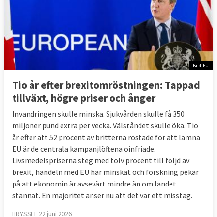
Personer som flyttar till Storbritannien eller 
vice versa efter det formella utträdet 29 
mars 2019 ska omfattas av de nuvarande 
reglerna. Detta gäller till sista december 
2020 då den föreslagna övergångsperioden 
löper ut.
Bild: EU
Om en sådan person känner sig förfördelad 
Tio år efter brexitomröstningen: Tappad
kan den i första hand vända sig till själva 
tillväxt, högre priser och ånger
texten i utträdesavtalet och därefter till 
nationella domstolar i både EU och 
Invandringen skulle minska. Sjukvården skulle få 350
Storbritannien. Brittiska domstolar kan 
miljoner pund extra per vecka. Välståndet skulle öka. Tio
rådfråga EU-domstolen om vägledning under 
år efter att 52 procent av britterna röstade för att lämna
en period på åtta år.
EU är de centrala kampanjlöftena oinfriade.
Livsmedelspriserna steg med tolv procent till följd av
En delfråga som man ännu inte enats om är 
brexit, handeln med EU har minskat och forskning pekar
huruvida brittiska medborgare som bor i ett 
på att ekonomin är avsevärt mindre än om landet
EU-land i dag ska kunna flytta till ett annat 
stannat. En majoritet anser nu att det var ett misstag.
EU-land under samma förutsättningar som i 
dag.
BRYSSEL 22 juni 2026