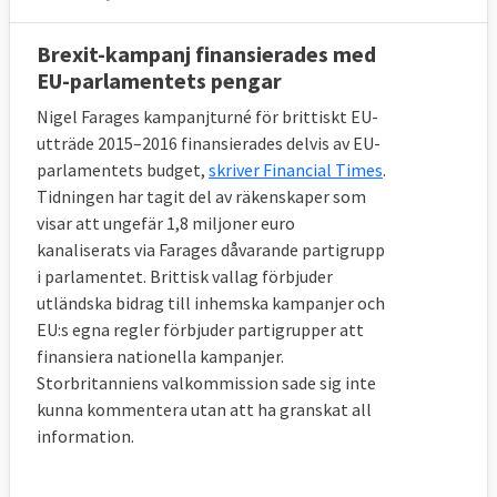
När övergångsperioden löper ut i slutet av 
Brexit-kampanj finansierades med
2020 väntas den fria rörligheten för EU-
EU-parlamentets pengar
medborgare i Storbritannien upphöra.
Nigel Farages kampanjturné för brittiskt EU-
utträde 2015–2016 finansierades delvis av EU-
8. Hur mycket måste Storbritannien 
parlamentets budget,
skriver Financial Times
.
betala vid utträdet?
Tidningen har tagit del av räkenskaper som
Uppskattningsvis 460 miljarder kronor.
visar att ungefär 1,8 miljoner euro
kanaliserats via Farages dåvarande partigrupp
Som EU-land har Storbritannien åtagit sig att 
i parlamentet. Brittisk vallag förbjuder
betala sin medlemsavgift fram till december 
utländska bidrag till inhemska kampanjer och
2020 i olika projekt som ibland sträcker sig 
EU:s egna regler förbjuder partigrupper att
långt fram i tiden. Landet är även garant för 
finansiera nationella kampanjer.
många EU-lån som i vissa fall löper ut om 
Storbritanniens valkommission sade sig inte
30-40 år. 
kunna kommentera utan att ha granskat all
Förhandlarna har enats om att Storbritannien 
information.
ska uppfylla alla de åtaganden man gjort 
som EU-medlem. Det innebär att britterna 