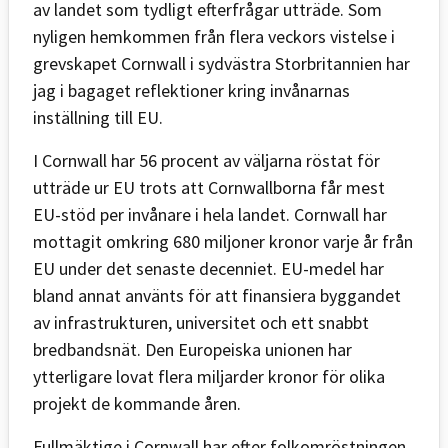
av landet som tydligt efterfrågar utträde. Som
nyligen hemkommen från flera veckors vistelse i
grevskapet Cornwall i sydvästra Storbritannien har
jag i bagaget reflektioner kring invånarnas
inställning till EU.
I Cornwall har 56 procent av väljarna röstat för
utträde ur EU trots att Cornwallborna får mest
EU-stöd per invånare i hela landet. Cornwall har
mottagit omkring 680 miljoner kronor varje år från
EU under det senaste decenniet. EU-medel har
bland annat använts för att finansiera byggandet
av infrastrukturen, universitet och ett snabbt
bredbandsnät. Den Europeiska unionen har
ytterligare lovat flera miljarder kronor för olika
projekt de kommande åren.
Fullmäktige i Cornwall har efter folkomröstningen