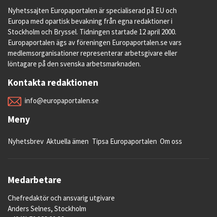
övergångsperioden är slut.
Nyhetssajten Europaportalen är specialiserad på EU och
Europa med opartisk bevakning från egna redaktioner i
12. Vad händer med existerande varor i 
Stockholm och Bryssel. Tidningen startade 12 april 2000.
EU och Storbritannien?
Europaportalen ägs av föreningen Europaportalen.se vars
De får vara kvar, med vissa undantag.
medlemsorganisationer representerar arbetsgivare eller
löntagare på den svenska arbetsmarknaden.
Alla varor som finns i EU och Storbritannien 
Kontakta redaktionen
vid utträdet kommer att få cirkulera fritt 
mellan de två områdena till dess deras bäst-
info@europaportalen.se
före-datum gått ut eller de modifieras. Detta 
Meny
gäller dock inte djur och animaliska 
produkter som efter övergångsperiodens 
Nyhetsbrev
Aktuella ämen
Tipsa Europaportalen
Om oss
slut i december 2020 måste kontrolleras av 
hälsoskäl.
13. Hur kommer upphovsrätt och 
Medarbetare
geografiska beteckningar att skyddas?
Chefredaktör och ansvarig utgivare
Storbritannien har gått med på att erkänna 
Anders Selnes, Stockholm
EU-regler.