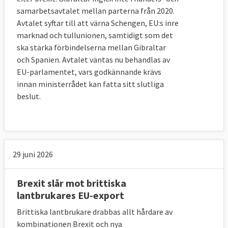
nationalistiska strömningar som kan förklara 
samarbetsavtalet mellan parterna från 2020.
brexit, en uppfattning som kan 
Avtalet syftar till att värna Schengen, EU:s inre
sammanfattas med att bara britter ska 
marknad och tullunionen, samtidigt som det
bestämma om lagar och regler i 
ska stärka förbindelserna mellan Gibraltar
Storbritannien. Läs mer nedan om tidningen 
och Spanien. Avtalet väntas nu behandlas av
The Telegraphs lista över 20 skäl för brexit.
EU-parlamentet, vars godkännande krävs
innan ministerrådet kan fatta sitt slutliga
6. Vad har man enats om i 
beslut.
utträdesavtalet?
Villkoren för hur utträdet ska gå till.
Efter långa förhandlingar lyckades de båda 
29 juni 2026
sidorna på tjänstemannanivå enas om 
villkoren för utträdet i mitten av november 
2018. Det är dock ännu osäkert om det 
Brexit slår mot brittiska
brittiska parlamentet kommer att godkänna 
lantbrukares EU-export
avtalet. Vad som händer om så sker är inte 
Brittiska lantbrukare drabbas allt hårdare av
klart, men EU-sidan har sagt att man inte är 
kombinationen Brexit och nya