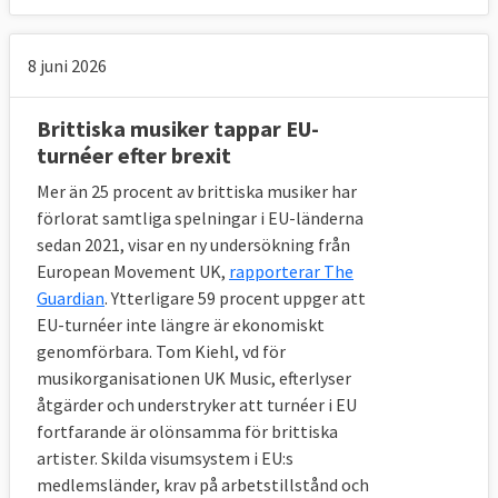
ska betala in till bland annat EU-budgeten 
fram till 2020, likaså till Europeiska 
investeringsbanken och Europeiska 
8 juni 2026
utvecklingsfonden. Britterna uppskattar att 
det rör sig om motsvarande 460 miljarder 
Brittiska musiker tappar EU-
kronor. För att sätta det i perspektiv
turnéer efter brexit
beräknas
 Storbritanniens offentliga utgifter 
2017 bli motsvarande 8 340 miljarder kronor. 
Mer än 25 procent av brittiska musiker har
Den totala brittiska EU-skulden uppgår med 
förlorat samtliga spelningar i EU-länderna
andra ord till drygt fem procent av landets 
sedan 2021, visar en ny undersökning från
utgifter för ett år.
European Movement UK,
rapporterar The
Guardian
. Ytterligare 59 procent uppger att
9. Hur se övergångsperioden ut?
EU-turnéer inte längre är ekonomiskt
Alla EU-regler fortsätter att gälla för 
genomförbara. Tom Kiehl, vd för
Storbritannien men landets företrädare 
musikorganisationen UK Music, efterlyser
försvinner från EU-institutionerna och får 
åtgärder och understryker att turnéer i EU
inget formellt inflytande.
fortfarande är olönsamma för brittiska
artister. Skilda visumsystem i EU:s
EU och Storbritannien har på brittisk 
medlemsländer, krav på arbetstillstånd och