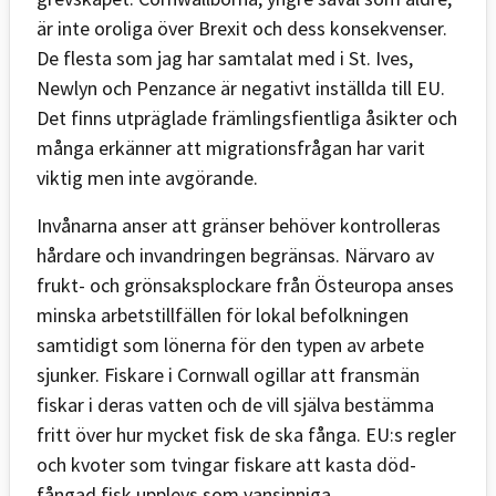
är inte oroliga över Brexit och dess konsekvenser.
De flesta som jag har samtalat med i St. Ives,
Newlyn och Penzance är negativt inställda till EU.
Det finns utpräglade främlingsfientliga åsikter och
många erkänner att migrationsfrågan har varit
viktig men inte avgörande.
Invånarna anser att gränser behöver kontrolleras
hårdare och invandringen begränsas. Närvaro av
frukt- och grönsaksplockare från Östeuropa anses
minska arbetstillfällen för lokal befolkningen
samtidigt som lönerna för den typen av arbete
sjunker. Fiskare i Cornwall ogillar att fransmän
fiskar i deras vatten och de vill själva bestämma
fritt över hur mycket fisk de ska fånga. EU:s regler
och kvoter som tvingar fiskare att kasta död-
fångad fisk upplevs som vansinniga.