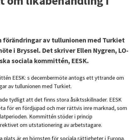
t om likabehandling i
h förändringar av tullunionen med Turkiet
te i Bryssel. Det skriver Ellen Nygren, LO-
ska sociala kommittén, EESK.
ittén EESK: s decembermöte antogs ett yttrande om
gar av tullunionen med Turkiet.
de tydligt att det finns stora åsiktsskillnader. EESK
a för en fördjupad och mer rättvis inre marknad, som
datperioden. Kommittén stöder i princip
rektivet om utstationering av arbetstagare.
 plats är en hörnsten för sociala rättigheter i Europa.