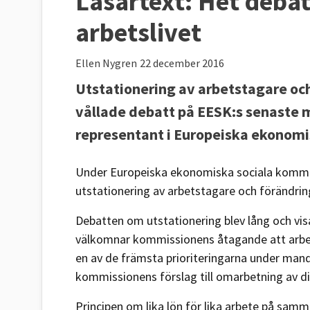
Läsartext:
Het debat
arbetslivet
Ellen Nygren
22 december 2016
Utstationering av arbetstagare oc
vållade debatt på EESK:s senaste mö
representant i Europeiska ekonomi
Under Europeiska ekonomiska sociala komm
utstationering av arbetstagare och förändrin
Debatten om utstationering blev lång och visa
välkomnar kommissionens åtagande att arbet
en av de främsta prioriteringarna under man
kommissionens förslag till omarbetning av di
Principen om lika lön för lika arbete på samma