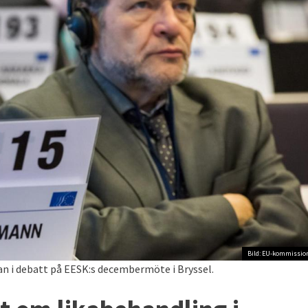
Bild: EU-kommissio
n i debatt på EESK:s decembermöte i Bryssel.