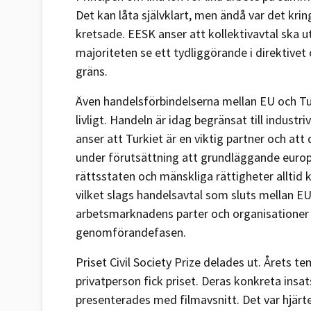
Det kan låta självklart, men ändå var det kr
kretsade. EESK anser att kollektivavtal ska u
majoriteten se ett tydliggörande i direktive
gräns.
Även handelsförbindelserna mellan EU och Tu
livligt. Handeln är idag begränsat till indust
anser att Turkiet är en viktig partner och att d
under förutsättning att grundläggande europ
rättsstaten och mänskliga rättigheter allti
vilket slags handelsavtal som sluts mellan 
arbetsmarknadens parter och organisationer i 
genomförandefasen.
Priset Civil Society Prize delades ut. Årets t
privatperson fick priset. Deras konkreta insat
presenterades med filmavsnitt. Det var hjärte