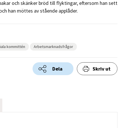
akar och skänker bröd till flyktingar, eftersom han sett
r, och han möttes av stående applåder.
iala kommittén
Arbetsmarknadsfrågor
Dela
Skriv ut