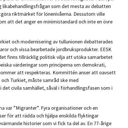
ing likabehandlingsfrågan som det mesta av debatten
tgöra riktmärket för lönenivåerna. Dessutom ville
t om att det anger en minimistandard och inte en övre
rkiet och modernisering av tullunionen debatterades
rivaror och vissa bearbetade jordbruksprodukter. EESK
et finns tillräcklig politisk vilja att utöka samarbetet
eiska värderingar som principerna om demokrati,
d kommer att respekteras. Kommittén anser att oavsett
EU och Turkiet, måste samråd ske med
det civila samhället, såväl i förhandlingsfasen som i
ema var ”Migranter”. Fyra organisationer och en
ser för att rädda och hjälpa enskilda flyktingar
värmande historier som vi fick ta del av. En 77-årige