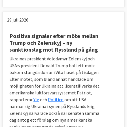
29 juli 2026
Positiva signaler efter möte mellan
Trump och Zelenskyj – ny
sanktionslag mot Ryssland på gång
Ukrainas president Volodymyr Zelenskyj och
USA:s president Donald Trump höll ett möte
bakom stängda dörrar i Vita huset på tisdagen.
Efter mötet, som bland annat handlade om
möjligheten för Ukraina att licenstillverka det
amerikanska luftförsvarssystemet Patriot,
rapporterar
Yle
och
Politico
om att USA
närmar sig Ukraina i synen på Rysslands krig.
Zelenskyj närvarade också när senaten samma
dag antog ett förslag om nya amerikanska
sanktioner, som om de också antas av