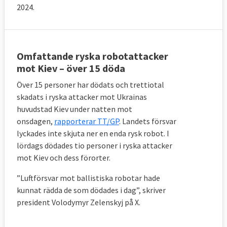
2024.
Omfattande ryska robotattacker
mot Kiev – över 15 döda
Över 15 personer har dödats och trettiotal
skadats i ryska attacker mot Ukrainas
huvudstad Kiev under natten mot
onsdagen,
rapporterar TT/GP
. Landets försvar
lyckades inte skjuta ner en enda rysk robot.
I
lördags dödades tio personer i ryska attacker
mot Kiev och dess förorter.
”Luftförsvar mot ballistiska robotar hade
kunnat rädda de som dödades i dag”, skriver
president Volodymyr Zelenskyj på X.