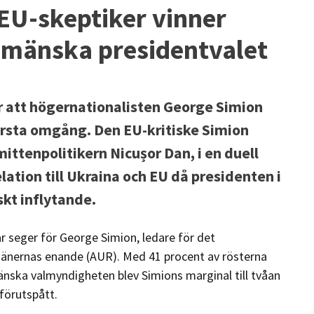
 EU-skeptiker vinner
umänska presidentvalet
r att högernationalisten George Simion
första omgång. Den EU-kritiske Simion
ttenpolitikern Nicușor Dan, i en duell
lation till Ukraina och EU då presidenten i
kt inflytande.
r seger för George Simion, ledare för det
umänernas enande (AUR). Med 41 procent av rösterna
nska valmyndigheten blev Simions marginal till tvåan
förutspått.