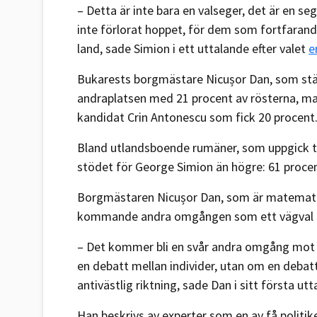
– Detta är inte bara en valseger, det är en s
inte förlorat hoppet, för dem som fortfarande
land, sade Simion i ett uttalande efter valet
e
Bukarests borgmästare Nicușor Dan, som st
andraplatsen med 21 procent av rösterna, ma
kandidat Crin Antonescu som fick 20 procent
Bland utlandsboende rumäner, som uppgick till
stödet för George Simion än högre: 61 procen
Borgmästaren Nicușor Dan, som är matematike
kommande andra omgången som ett vägval mel
– Det kommer bli en svår andra omgång mot d
en debatt mellan individer, utan om en debat
antivästlig riktning, sade Dan i sitt första ut
Han beskrivs av experter som en av få politik