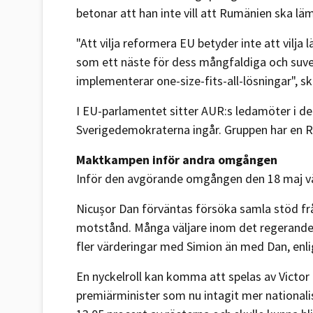
betonar att han inte vill att Rumänien ska lä
"Att vilja reformera EU betyder inte att vilja
som ett näste för dess mångfaldiga och suve
implementerar one-size-fits-all-lösningar", 
I EU-parlamentet sitter AUR:s ledamöter i d
Sverigedemokraterna ingår. Gruppen har en Ry
Maktkampen inför andra omgången
Inför den avgörande omgången den 18 maj vän
Nicușor Dan förväntas försöka samla stöd frå
motstånd. Många väljare inom det regerande s
fler värderingar med Simion än med Dan, enlig
En nyckelroll kan komma att spelas av Victor
premiärminister som nu intagit mer nationalis