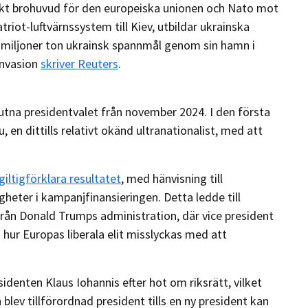
skt brohuvud för den europeiska unionen och Nato mot
triot-luftvärnssystem till Kiev, utbildar ukrainska
30 miljoner ton ukrainsk spannmål genom sin hamn i
invasion
skriver Reuters
.
utna presidentvalet från november 2024. I den första
n dittills relativt okänd ultranationalist, med att
giltigförklara resultatet
, med hänvisning till
heter i kampanjfinansieringen. Detta ledde till
rån Donald Trumps administration, där vice president
ur Europas liberala elit misslyckas med att
identen Klaus Iohannis efter hot om riksrätt, vilket
 blev tillförordnad president tills en ny president kan