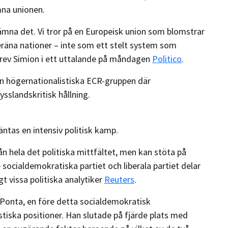
mna unionen.
 lämna det. Vi tror på en Europeisk union som blomstrar
räna nationer – inte som ett stelt system som
skrev Simion i ett uttalande på måndagen
Politico
.
en högernationalistiska ECR-gruppen där
sslandskritisk hållning.
tas en intensiv politisk kamp.
n hela det politiska mittfältet, men kan stöta på
ocialdemokratiska partiet och liberala partiet delar
t vissa politiska analytiker
Reuters
.
 Ponta, en före detta socialdemokratisk
tiska positioner. Han slutade på fjärde plats med