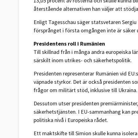
13,05 procent av rösterna och skulle kunna bl
återstående alternativen han väljer att stödja
Enligt Tagesschau säger statsvetaren Sergiu 
försprånget i första omgången inte är säker 
Presidentens roll i Rumänien
Till skillnad från i många andra europeiska 
särskilt inom utrikes- och säkerhetspolitik.
Presidenten representerar Rumänien vid EU:s
väpnade styrkor. Det är också presidenten so
frågor om militärt stöd, inklusive till Ukraina.
Dessutom utser presidenten premiärminister,
säkerhetstjänsten. I EU-sammanhang kan pre
politiska nivå i Europeiska rådet.
Ett maktskifte till Simion skulle kunna isole