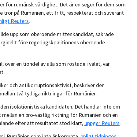
eger för rumänsk värdighet. Det är en seger för dem som
 tror på Rumänien, ett fritt, respekterat och suveränt
nligt Reuters
.
ällde upp som oberoende mittenkandidat, säkrade
rginellt före regeringskoalitionens oberoende
.
 över en tiondel av alla som röstade i valet, var
t.
r och antikorruptionsaktivist, beskriver den
lan två tydliga riktningar för Rumänien.
en isolationistiska kandidaten. Det handlar inte om
t mellan en pro-västlig riktning för Rumänien och en
talande efter att resultatet stod klart,
uppger Reuters
.
er i Rumänien som inte är korrupta,
enligt tidningen