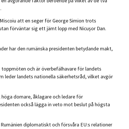
i en avgörande faktor beroende på vilket av de två
.
Miscoiu att en seger för George Simion trots
utan förväntar sig ett jämt lopp med Nicușor Dan.
länder har den rumänska presidenten betydande makt,
 toppmöten och är överbefälhavare för landets
m leder landets nationella säkerhetsråd, vilket avgör
 höga domare, åklagare och ledare för
sidenten också lägga in veto mot beslut på högsta
ra Rumänien diplomatiskt och försvåra EU:s relationer