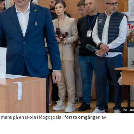
Bild: AU
mmans på en skola i Mogoșoaia i första omgången av