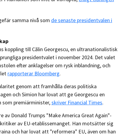
ungefär samma nivå som
de senaste presidentvalen i
skap
 koppling till Călin Georgescu, en ultranationalistisk
prungliga presidentvalet i november 2024. Det valet
stolen efter anklagelser om rysk inblandning, och
alet
rapporterar Bloomberg
.
aritet genom att framhålla deras politiska
agen och Simion har lovat att ge Georgescu en
en som premiärminister,
skriver Financial Times
.
are av Donald Trumps "Make America Great Again"-
k kritiker av EU-etablissemanget. Han motsätter sig
kraina och har lovat att "reformera" EU, även om han