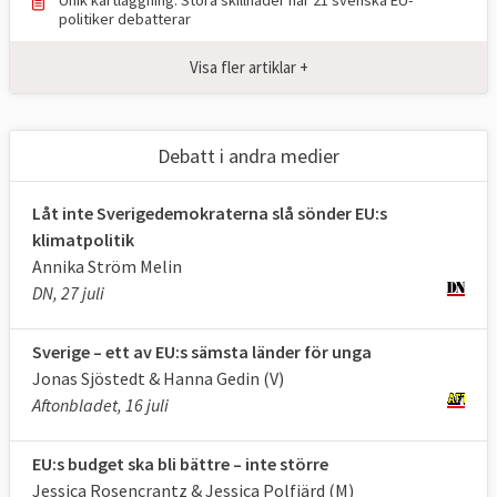
politiker debatterar
Europaparlamentet har bland annat
Visa fler artiklar +
medbeslutande i frågor som rör tull,
konkurrensregler, euron, internationell
handel och vissa internationella avtal och
Debatt i andra medier
EU:s budget, delar av arbetsrätten, vissa
sociala frågor, migrations- och
Låt inte Sverigedemokraterna slå sönder EU:s
gränspolitiken, brottsbekämpningen,
klimatpolitik
transportfrågor, inre marknaden,
Annika Ström Melin
regionalpolitiken, miljö, energi, forskning
DN, 27 juli
och bistånd.
Sverige – ett av EU:s sämsta länder för unga
Godkänner EU-kommissionen och
Jonas Sjöstedt & Hanna Gedin (V)
granskar EU
Aftonbladet, 16 juli
Europaparlamentet utövar kontroll över EU:s
institutioner genom regelbunden utfrågning
EU:s budget ska bli bättre – inte större
av ansvariga tjänstemän och politiker.
Jessica Rosencrantz & Jessica Polfjärd (M)