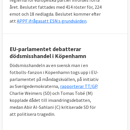
reglerna för europeiska partier infördes förra
året. Beslutet fattades med 414 röster för, 224
emot och 18 nedlagda. Beslutet kommer efter
att
APPF ifrågasatt ESN:s grundvärden
.
EU-parlamentet debatterar
dödsmisshandel i Köpenhamn
Dödsmisshandeln av en svensk man i en
fotbolls-fanzon i Köpenhamn togs upp i EU-
parlamentet på måndagskvällen, på initiativ
av Sverigedemokraterna,
rapporterar TT/GP
.
Charlie Weimers (SD) och Tomas Tobé (M)
kopplade dådet till invandringsdebatten,
medan Abir Al-Sahlani (C) kritiserade SD för
att politisera tragedin.