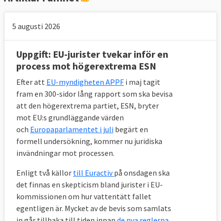
5 augusti 2026
Uppgift: EU-jurister tvekar inför en
process mot högerextrema ESN
Efter att
EU-myndigheten APPF
i maj tagit
fram en 300-sidor lång rapport som ska bevisa
att den högerextrema partiet, ESN, bryter
mot EU:s grundläggande värden
och
Europaparlamentet i juli
begärt en
formell undersökning, kommer nu juridiska
invändningar mot processen.
Enligt två källor
till Euractiv
på onsdagen ska
det finnas en skepticism bland jurister i EU-
kommissionen om hur vattentätt fallet
egentligen är. Mycket av de bevis som samlats
in går tillbaka till tiden innan
de nya reglerna