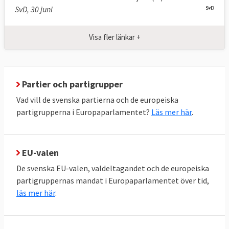
SvD, 30 juni
Europaparlamentet beslutar årligen om
huruvida EU-kommissionen ska få
Visa fler länkar +
ansvarsfrihet för hur EU:s budget har
hanterats.
Parlamentet förhör kandidater till EU-
Partier och partigrupper
kommissionen och kan även avsätta
Vad vill de svenska partierna och de europeiska
kommissionen i sin helhet.
partigrupperna i Europaparlamentet?
Läs mer här
.
EU-parlamentets politiska roll
Utöver lagstiftning har EU-parlamentet
EU-valen
också ett vidare opinionsmässigt inflytande.
Vissa kallar därför parlamentet för Europas
De svenska EU-valen, valdeltagandet och de europeiska
politiska torg. Genom att anta uttalanden
partigruppernas mandat i Europaparlamentet över tid,
läs mer här
.
påverkar man den politiska opinionen i
Europa och i enskilda EU-länder. Här har
parlamentet frihet att ta upp vilka ämnen