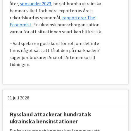
åter,
som under 2023
, börjat bomba ukrainska
hamnar vilket förhindra exporten av årets
rekordskörd av spannmål,
rapporterar The
Economist
. En ukrainsk branschorganisation
varnar för att situationen snart kan bli kritisk.
– Vad spelar en god skörd för roll om det inte
finns något sätt att få ut den på marknaden?
säger jordbrukaren Anatolij Artemenko till
tidningen.
31 juli 2026
Ryssland attackerar hundratals
ukrainska bensinstationer
Ryska drönare och bomber har i sommar satt