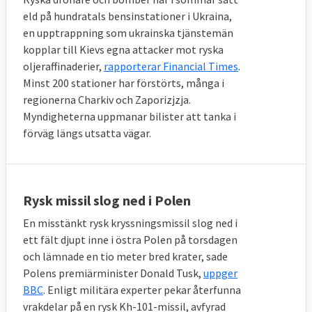
eld på hundratals bensinstationer i Ukraina,
en upptrappning som ukrainska tjänstemän
kopplar till Kievs egna attacker mot ryska
oljeraffinaderier,
rapporterar Financial Times
.
Minst 200 stationer har förstörts, många i
regionerna Charkiv och Zaporizjzja.
Myndigheterna uppmanar bilister att tanka i
förväg längs utsatta vägar.
Rysk missil slog ned i Polen
En misstänkt rysk kryssningsmissil slog ned i
ett fält djupt inne i östra Polen på torsdagen
och lämnade en tio meter bred krater, sade
Polens premiärminister Donald Tusk,
uppger
BBC
. Enligt militära experter pekar återfunna
vrakdelar på en rysk Kh-101-missil, avfyrad