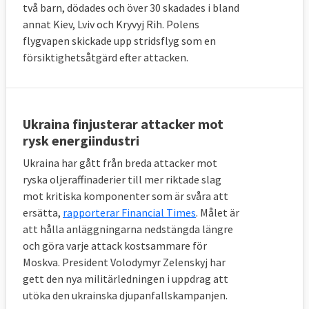
två barn, dödades och över 30 skadades i bland
annat Kiev, Lviv och Kryvyj Rih. Polens
flygvapen skickade upp stridsflyg som en
försiktighetsåtgärd efter attacken.
Ukraina finjusterar attacker mot
rysk energiindustri
Ukraina har gått från breda attacker mot
ryska oljeraffinaderier till mer riktade slag
mot kritiska komponenter som är svåra att
ersätta,
rapporterar Financial Times
. Målet är
att hålla anläggningarna nedstängda längre
och göra varje attack kostsammare för
Moskva. President Volodymyr Zelenskyj har
gett den nya militärledningen i uppdrag att
utöka den ukrainska djupanfallskampanjen.