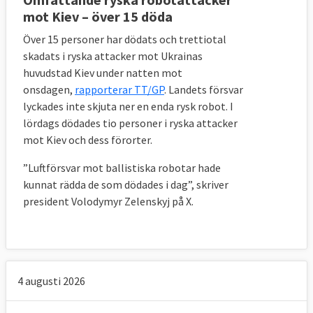
mot Kiev – över 15 döda
Över 15 personer har dödats och trettiotal
skadats i ryska attacker mot Ukrainas
huvudstad Kiev under natten mot
onsdagen,
rapporterar TT/GP
. Landets försvar
lyckades inte skjuta ner en enda rysk robot.
I
lördags dödades tio personer i ryska attacker
mot Kiev och dess förorter.
”Luftförsvar mot ballistiska robotar hade
kunnat rädda de som dödades i dag”, skriver
president Volodymyr Zelenskyj på X.
4 augusti 2026