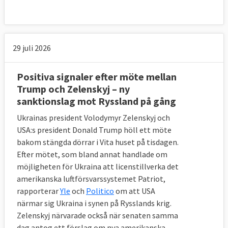
29 juli 2026
Positiva signaler efter möte mellan
Trump och Zelenskyj – ny
sanktionslag mot Ryssland på gång
Ukrainas president Volodymyr Zelenskyj och
USA:s president Donald Trump höll ett möte
bakom stängda dörrar i Vita huset på tisdagen.
Efter mötet, som bland annat handlade om
möjligheten för Ukraina att licenstillverka det
amerikanska luftförsvarssystemet Patriot,
rapporterar
Yle
och
Politico
om att USA
närmar sig Ukraina i synen på Rysslands krig.
Zelenskyj närvarade också när senaten samma
dag antog ett förslag om nya amerikanska