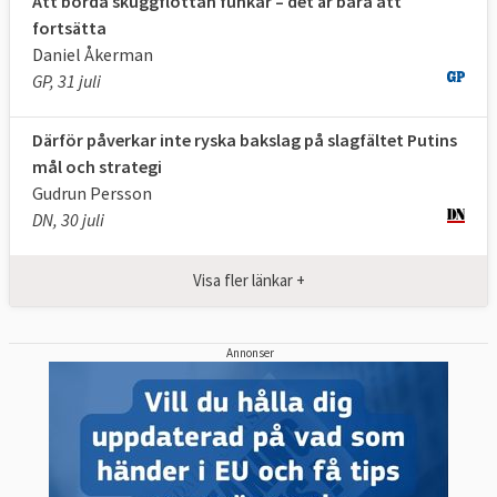
Att borda skuggflottan funkar – det är bara att
fortsätta
Daniel Åkerman
GP, 31 juli
Därför påverkar inte ryska bakslag på slagfältet Putins
mål och strategi
Gudrun Persson
DN, 30 juli
Visa fler länkar +
Annonser