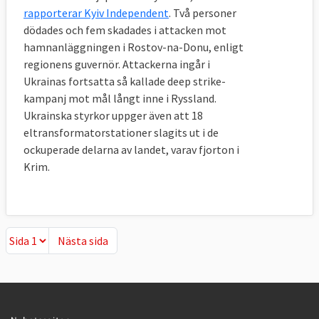
rapporterar Kyiv Independent
. Två personer
dödades och fem skadades i attacken mot
hamnanläggningen i Rostov-na-Donu, enligt
regionens guvernör. Attackerna ingår i
Ukrainas fortsatta så kallade deep strike-
kampanj mot mål långt inne i Ryssland.
Ukrainska styrkor uppger även att 18
eltransformatorstationer slagits ut i de
ockuperade delarna av landet, varav fjorton i
Krim.
Nästa sida
Nästa sida