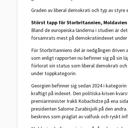
Graden av liberal demokrati och typ av styre 
Störst tapp för Storbritannien, Moldavie
Bland de europeiska länderna i studien är de
försämrats mest på demokratiindexet under
För Storbritanniens del är nedgången driven a
som enligt rapporten nu befinner sig på sin l
förlorat sin status som liberal demokrati oc
under toppkategorin.
Georgien befinner sig sedan 2024 i kategorin 
kraftigt på indexet. Den politiska krisen kva
premiärminister Irakli Kobachidze på ena si
presidenten Salome Zurabisjvili på den andra.
beskrevs som präglat av valfusk och ryskt inf