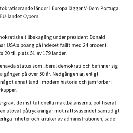
 autokratiserande länder i Europa lägger V-Dem Portugal
e EU-landet Cypern.
mokratiska tillbakagång under president Donald
ar USA:s poäng på indexet fallit med 24 procent.
 20 till plats 51 av 179 länder.
ehavda status som liberal demokrati och befinner sig
ta gången på över 50 år. Nedgången är, enligt
något annat land i modern historia och jämförbar i
rkupper.
grävt de institutionella maktbalanserna, politiserat
även utövat påtryckningar mot rättsväsendet samtidigt
iga friheter och kritiker av administrationen, sade