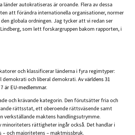
 länder autokratiseras är oroande. Flera av dessa
en att förändra internationella organisationer, normer
en globala ordningen. Jag tycker att vi redan ser
. Lindberg, som lett forskargruppen bakom rapporten, i
torer och klassificerar länderna i fyra regimtyper:
ral demokrati och liberal demokrati.
Av världens 31
v 17 är EU-medlemmar.
de och krävande kategorin. Den förutsätter fria och
erande rättsstat, ett oberoende rättsväsende samt
en verkställande maktens handlingsutrymme.
v minoriteters rättigheter ingår också. Det handlar i
s – och majoritetens – maktmissbruk.