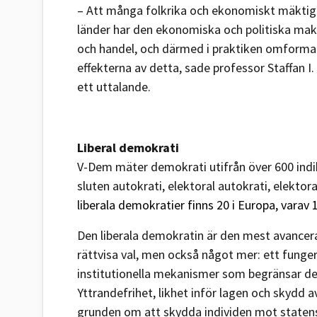
– Att många folkrika och ekonomiskt mäktiga
länder har den ekonomiska och politiska makt
och handel, och därmed i praktiken omforma d
effekterna av detta, sade professor Staffan I
ett uttalande.
Liberal demokrati
V-Dem mäter demokrati utifrån över 600 indika
sluten autokrati, elektoral autokrati, elekto
liberala demokratier finns 20 i Europa, vara
Den liberala demokratin är den mest avancera
rättvisa val, men också något mer: ett fung
institutionella mekanismer som begränsar d
Yttrandefrihet, likhet inför lagen och skydd a
grunden om att skydda individen mot staten