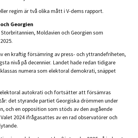
eller regim är två olika mått i V-dems rapport.
n och Georgien
t Storbritannien, Moldavien och Georgien som
 2025.
v en kraftig försämring av press- och yttrandefriheten,
ägsta nivå på decennier. Landet hade redan tidigare
h klassas numera som elektoral demokrati, snäppet
elektoral autokrati och fortsätter att försämras
rstår: det styrande partiet Georgiska drömmen under
dan, och en opposition som stöds av den avgående
 Valet 2024 ifrågasattes av en rad observatörer och
lytande.