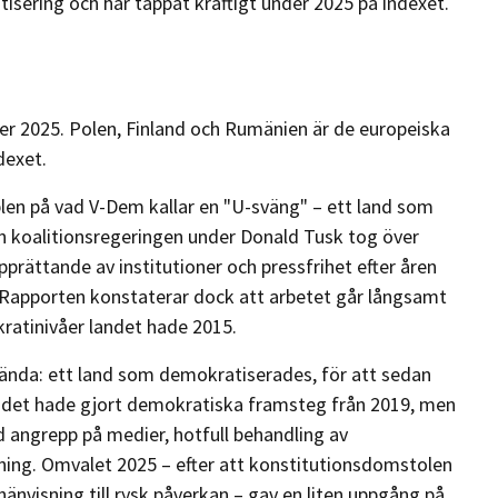
isering och har tappat kraftigt under 2025 på indexet.
der 2025. Polen, Finland och Rumänien är de europeiska
dexet.
en på vad V-Dem kallar en "U-sväng" – ett land som
n koalitionsregeringen under Donald Tusk tog över
pprättande av institutioner och pressfrihet efter åren
. Rapporten konstaterar dock att arbetet går långsamt
kratinivåer landet hade 2015.
vända: ett land som demokratiserades, för att sedan
Landet hade gjort demokratiska framsteg från 2019, men
 angrepp på medier, hotfull behandling av
ning. Omvalet 2025 – efter att konstitutionsdomstolen
änvisning till rysk påverkan – gav en liten uppgång på