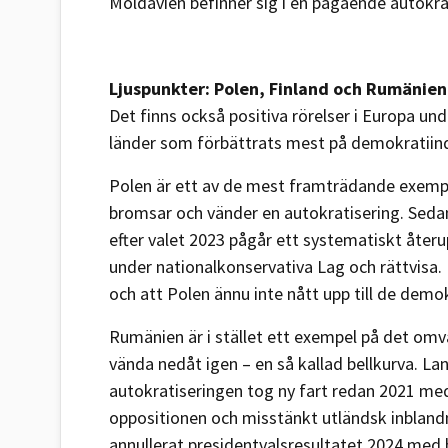
Moldavien befinner sig i en pågående autokrat
Ljuspunkter: Polen, Finland och Rumänien
Det finns också positiva rörelser i Europa un
länder som förbättrats mest på demokratiin
Polen är ett av de mest framträdande exempl
bromsar och vänder en autokratisering. Seda
efter valet 2023 pågår ett systematiskt återu
under nationalkonservativa Lag och rättvisa
och att Polen ännu inte nått upp till de demo
Rumänien är i stället ett exempel på det om
vända nedåt igen – en så kallad bellkurva. 
autokratiseringen tog ny fart redan 2021 med
oppositionen och misstänkt utländsk inbland
annullerat presidentvalsresultatet 2024 med h