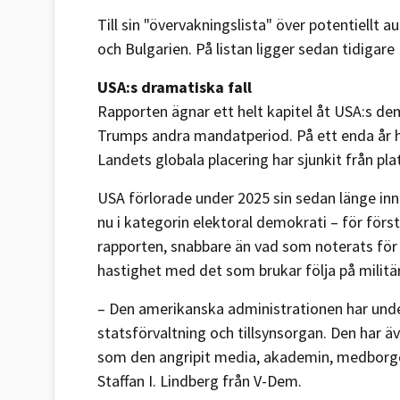
Till sin "övervakningslista" över potentiellt
och Bulgarien. På listan ligger sedan tidigar
USA:s dramatiska fall
Rapporten ägnar ett helt kapitel åt USA:s de
Trumps andra mandatperiod. På ett enda år h
Landets globala placering har sjunkit från plats
USA förlorade under 2025 sin sedan länge inn
nu i kategorin elektoral demokrati – för förs
rapporten, snabbare än vad som noterats för 
hastighet med det som brukar följa på militä
– Den amerikanska administrationen har under
statsförvaltning och tillsynsorgan. Den har 
som den angripit media, akademin, medborgerl
Staffan I. Lindberg från V-Dem.