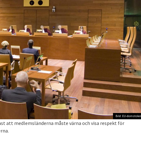
Bild: EU-domstolen
ast att medlemsländerna måste värna och visa respekt för
rna.