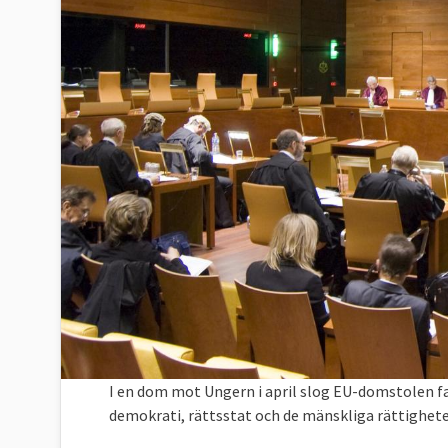
I en dom mot Ungern i april slog EU-domstolen f
demokrati, rättsstat och de mänskliga rättighete