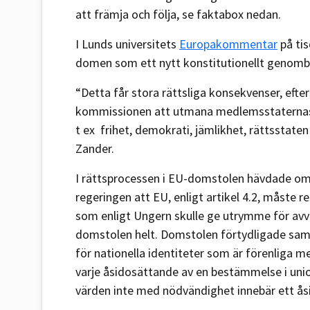
att främja och följa, se faktabox nedan.
I Lunds universitets
Europakommentar
på tis
domen som ett nytt konstitutionellt genomb
“Detta får stora rättsliga konsekvenser, efte
kommissionen att utmana medlemsstaternas n
t ex frihet, demokrati, jämlikhet, rättsstaten
Zander.
I rättsprocessen i EU-domstolen hävdade om
regeringen att EU, enligt artikel 4.2, måste 
som enligt Ungern skulle ge utrymme för avvik
domstolen helt. Domstolen förtydligade sam
för nationella identiteter som är förenliga m
varje åsidosättande av en bestämmelse i unio
värden inte med nödvändighet innebär ett åsi