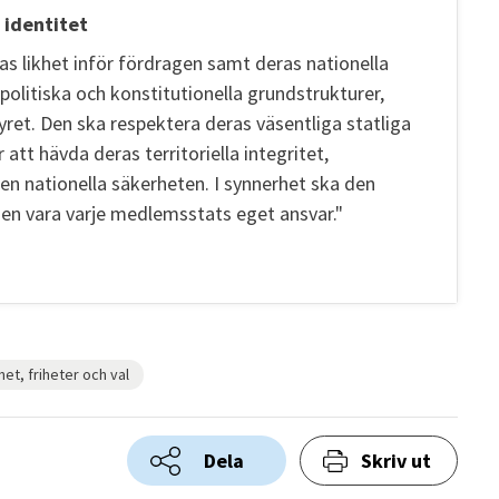
 identitet
 likhet inför fördragen samt deras nationella
 politiska och konstitutionella grundstrukturer,
tyret. Den ska respektera deras väsentliga statliga
r att hävda deras territoriella integritet,
en nationella säkerheten. I synnerhet ska den
gen vara varje medlemsstats eget ansvar."
het, friheter och val
Dela
Skriv ut