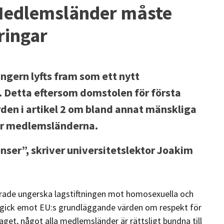
Medlemsländer måste
ringar
gern lyfts fram som ett nytt
. Detta eftersom domstolen för första
rden i artikel 2 om bland annat mänskliga
för medlemsländerna.
nser”, skriver universitetslektor Joakim
erade ungerska lagstiftningen mot homosexuella och
 gick emot EU:s grundläggande värden om respekt för
aget, något alla medlemsländer är rättsligt bundna till