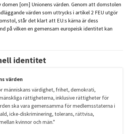
 av domen [om] Unionens värden. Genom att domstolen
ndläggande värden som uttrycks i artikel 2 FEU utgör
domstol, står det klart att EU:s kärna är dess
und på vilken en gemensam europeisk identitet kan
ell identitet
ns värden
r människans värdighet, frihet, demokrati,
mänskliga rättigheterna, inklusive rättigheter för
 värden ska vara gemensamma för medlemsstaterna i
, icke-diskriminering, tolerans, rättvisa,
 mellan kvinnor och män."