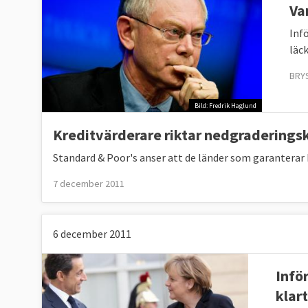
Va
Inf
läck
BRY
Bild: Fredrik Haglund
Kreditvärderare riktar nedgradering
Standard & Poor's anser att de länder som garanterar E
7 december 2011
6 december 2011
Infö
klart