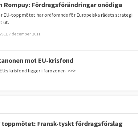
n Rompuy: Fördragsförändringar onödiga
ör EU-toppmötet har ordförande för Europeiska rådets strategi
t ut.
SSEL 7 december 2011
skanonen mot EU-krisfond
U:s krisfond ligger i farozonen. >>>
r toppmötet: Fransk-tyskt fördragsförslag