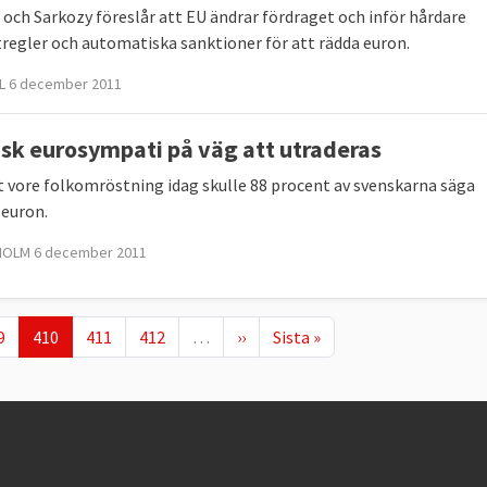
 och Sarkozy föreslår att EU ändrar fördraget och inför hårdare
regler och automatiska sanktioner för att rädda euron.
L 6 december 2011
sk eurosympati på väg att utraderas
 vore folkomröstning idag skulle 88 procent av svenskarna säga
l euron.
OLM 6 december 2011
ge
Nuvarande sida
Page
Page
Nästa sida
Sista sidan
9
410
411
412
…
››
Sista »