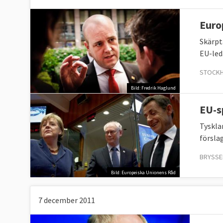
Euro
Skärpt
EU-led
STOCKH
Bild: Fredrik Haglund
EU-s
Tyskla
förslag
BRYSSE
Bild: Europeiska Unionens Råd
7 december 2011