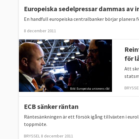
Europeiska sedelpressar dammas av in
En handfull europeiska centralbanker börjar planera f
8 december 2011
Rein
för l
Att sk
statsmi
BRYSSE
Bild: Europeiska unionens råd
ECB sänker räntan
Räntesänkningen är ett försök igång tillväxten i euro
toppmöte.
BRYSSEL 8 december 2011