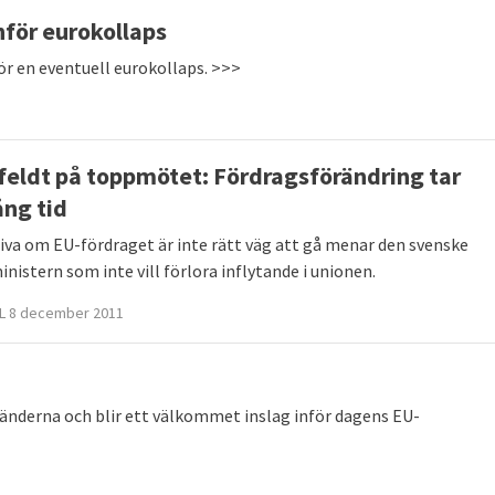
för eurokollaps
ör en eventuell eurokollaps. >>>
feldt på toppmötet: Fördragsförändring tar
ång tid
riva om EU-fördraget är inte rätt väg att gå menar den svenske
nistern som inte vill förlora inflytande i unionen.
L 8 december 2011
länderna och blir ett välkommet inslag inför dagens EU-