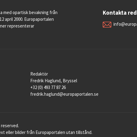
Kontakta re
pa med opartisk bevakning från
12 april 2000. Europaportalen
info@europa
oner representerar
Redaktör
Fredrik Haglund, Bryssel
+32 (0) 493 77 87 26
fredrik.haglund@europaportalen.se
 reserved.
xt eller bilder från Europaportalen utan tillstånd.