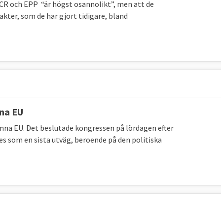
ECR och EPP “är högst osannolikt”, men att de
kter, som de har gjort tidigare, bland
mna EU
lämna EU. Det beslutade kongressen på lördagen efter
ses som en sista utväg, beroende på den politiska