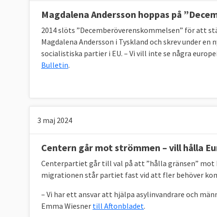
Magdalena Andersson hoppas på ”Dece
2014 slöts ”Decemberöverenskommelsen” för att stäng
Magdalena Andersson i Tyskland och skrev under en
socialistiska partier i EU. – Vi vill inte se några eu
Bulletin
.
3 maj 2024
Centern går mot strömmen – vill hålla E
Centerpartiet går till val på att ”hålla gränsen” mot
migrationen står partiet fast vid att fler behöver ko
– Vi har ett ansvar att hjälpa asylinvandrare och män
Emma Wiesner
till Aftonbladet
.