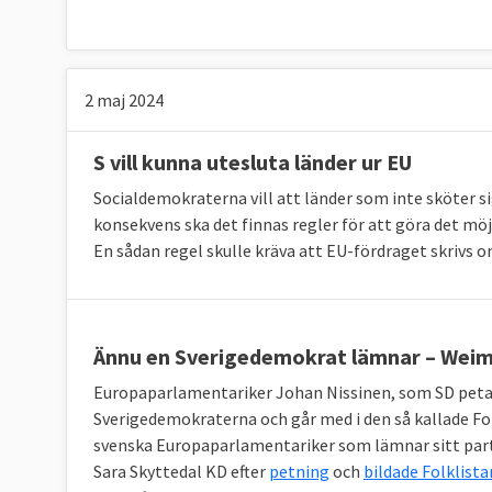
Läs mer
2 maj 2024
S vill kunna utesluta länder ur EU
Socialdemokraterna vill att länder som inte sköter si
konsekvens ska det finnas regler för att göra det mö
En sådan regel skulle kräva att EU-fördraget skrivs o
Ännu en Sverigedemokrat lämnar – Weim
Europaparlamentariker Johan Nissinen, som SD petat n
Sverigedemokraterna och går med i den så kallade Fo
svenska Europaparlamentariker som lämnar sitt parti
Sara Skyttedal KD efter
petning
och
bildade Folklista