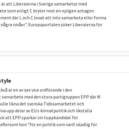
är att Liberalerna i Sverige samarbetar med
te som enligt C bryter mot en nyligen antagen
lament där L och C lovat att inte samarbeta eller forma
 några nivåer". Europaportalen söker Liberalerna för
style
å är en av sex vice ordförande i den
ett samarbete med den stora partigruppen EPP där M
kulle likna det svenska Tidösamarbetet och
va upp delar av EU:s klimatpolitik och likställa
ck att EPP sparkar sin toppkandidat för
tersom hon “för en politik som varit skadlig för