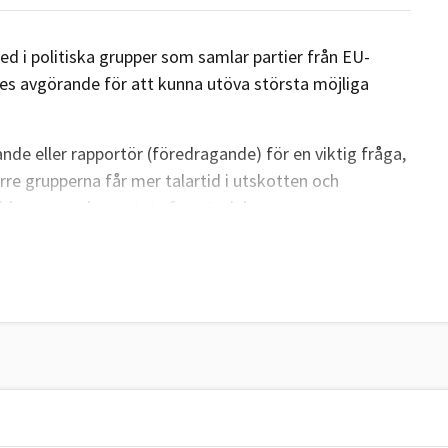
d i politiska grupper som samlar partier från EU-
ses avgörande för att kunna utöva största möjliga
de eller rapportör (föredragande) för en viktig fråga,
rre grupperna får mer talartid i utskotten och
drag av parlamentet efter storlek.
dlas först frågorna i de politiska grupperna. Även om
rna måste inte ledamöterna rösta som gruppen.
er både mer politiskt inflytande och ekonomiskt stöd
vem som ska få den inflytelserika posten som EU-