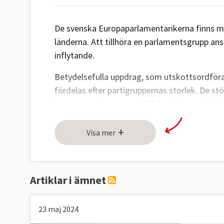
De svenska Europaparlamentarikerna finns me
länderna. Att tillhöra en parlamentsgrupp an
inflytande.
Betydelsefulla uppdrag, som utskottsordföran
fördelas efter partigruppernas storlek. De stö
kammaren. Grupperna tilldelas ekonomiska bi
När Europaparlamentet ska fatta beslut behan
+
Visa mer
grupperna samordnar sig inför omröstninga
Att vara största parti i Europaparlamentet g
men också i praktiken möjligheten att utse 
Artiklar i ämnet
kommissionens ordförande.
23 maj 2024
Åtta partigrupper i storleksordning
: