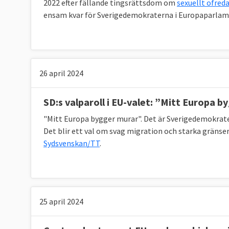
2022 efter fällande tingsrättsdom om
sexuellt ofred
ensam kvar för Sverigedemokraterna i Europaparlam
26 april 2024
SD:s valparoll i EU-valet: ”Mitt Europa 
"Mitt Europa bygger murar". Det är Sverigedemokra
Det blir ett val om svag migration och starka gränse
Sydsvenskan/TT
.
25 april 2024