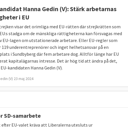
andidat Hanna Gedin (V): Stärk arbetarnas
gheter i EU
trejken visar det orimliga med EU-rätten där strejkrätten som
i EU:s stadga om de mänskliga rättigheterna kan försvagas med
av EU-lagen om utstationerade arbetare. Eller EU-regler som
er 119 underentreprenörer och inget helhetsansvar på en
plats i Sundbyberg där fem arbetare dog. Alltför länge har EU
erat kapitalägarnas intresse. Det är hög tid att ändra på det,
r EU-kandidaten Hanna Gedin (V).
edin (V) 23 maj 2024
r
för SD-samarbete
fter EU-valet kräva att Liberalerna utesluts ur