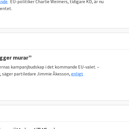
ande
. EU-politiker Charlie Weimers, tidigare KD, är nu
entet.
bygger murar”
ternas kampanjbudskap i det kommande EU-valet.
–
r, säger partiledare Jimmie Åkesson,
enligt