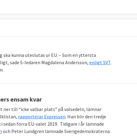
g ska kunna uteslutas ur EU.
– Som en yttersta
jligt, sade S-ledaren Magdalena Andersson,
enligt SVT
.
m.
ers ensam kvar
er till “icke valbar plats” på valsedeln, lämnar
lklistan,
rapporterar Expressen
. Han blir den tredje
 sedan förra EU-valet 2019. Tidigare i år lämnade
n
och Peter Lundgren lämnade Sverigedemokraterna