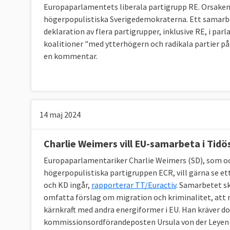
GUE/NGL | Vänsterpartister
Europaparlamentets liberala partigrupp RE. Orsaken 
högerpopulistiska Sverigedemokraterna. Ett samarbe
Vänsterpartiet
deklaration av flera partigrupper, inklusive RE, i par
ESN
| Ytterhöger
koalitioner "med ytterhögern och radikala partier på
Inga svenska partier finns med
en kommentar.
Grupplösa | Ledamöter utan partigrupp
Inga svenska partier finns med
14 maj 2024
Charlie Weimers vill EU-samarbeta i Tidö
Europaparlamentariker Charlie Weimers (SD), som ocks
högerpopulistiska partigruppen ECR, vill gärna se 
och KD ingår,
rapporterar TT/Euractiv
. Samarbetet s
omfatta förslag om migration och kriminalitet, att ri
kärnkraft med andra energiformer i EU. Han kräver do
kommissionsordförandeposten Ursula von der Leyen ef