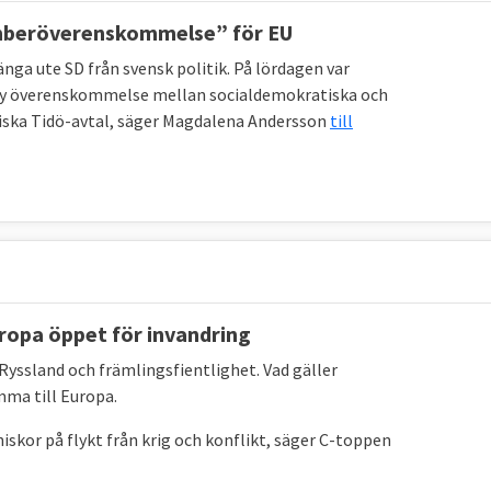
mberöverenskommelse” för EU
a ute SD från svensk politik. På lördagen var
 ny överenskommelse mellan socialdemokratiska och
ropeiska Tidö-avtal, säger Magdalena Andersson
till
uropa öppet för invandring
 Ryssland och främlingsfientlighet.
Vad gäller
mma till Europa.
niskor på flykt från krig och konflikt, säger C-toppen