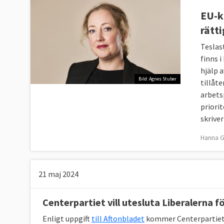
EU-k
EPP | Konservativa och kristdemokrater
rätti
Moderaterna och Kristdemokraterna
Teslas
S&D | Socialdemokrater
finns 
Socialdemokraterna
hjälp 
Bild: Agnes Stuber
tillåt
PfE
| Ytterhöger
arbets
Inga svenska partier finns med
priorit
skrive
ECR | Nationalkonservativa
Sverigedemokraterna
Hanna G
Förnya Europa | Liberaler
Liberalerna och Centerpartiet
21 maj 2024
De Gröna/EFA | Miljöpartister och separatiste
Centerpartiet vill utesluta Liberalerna 
Miljöpartiet de gröna
Enligt uppgift
till Aftonbladet
kommer Centerpartiet e