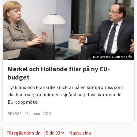
Bild: Europeiska unionens råd
Merkel och Hollande filar på ny EU-
budget
Tyskland och Frankrike snickrar på en kompromiss som
ska bana väg för unionens sjuårsbudget vid kommande
EU-toppmöte.
BRYSSEL 23 januari 2013
Föregående sida
Nästa sida
Föregående sida
Nästa sida