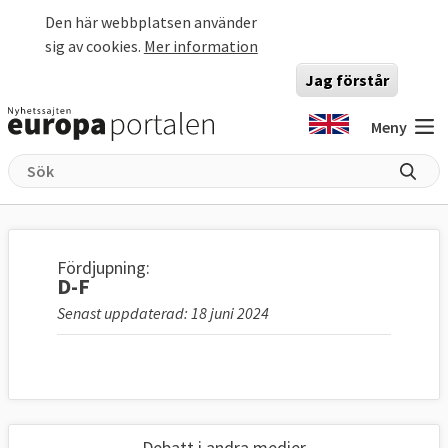
Hoppa till huvudinnehåll
Den här webbplatsen använder
sig av cookies.
Mer information
Jag förstår
Meny
Fördjupning:
D-F
Senast uppdaterad: 18 juni 2024
Debatt i andra medier