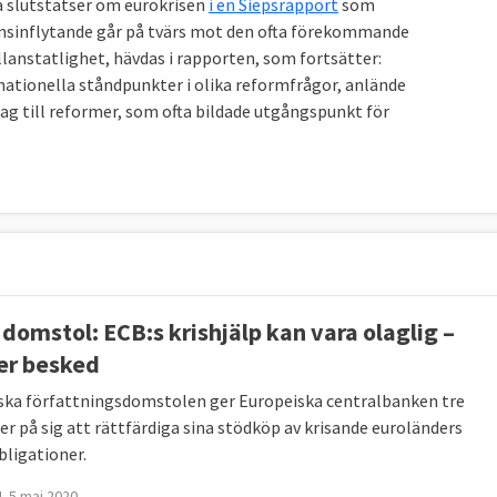
a slutstatser om eurokrisen
i en Siepsrapport
som
nsinflytande går på tvärs mot den ofta förekommande
llanstatlighet, hävdas i rapporten, som fortsätter:
, ökat den ekonomiska övervakningen av både
tionella ståndpunkter i olika reformfrågor, anlände
 reglerna för bankerna.
ag till reformer, som ofta bildade utgångspunkt för
a fonder och mekanismer som EFSF (European Financial
 Stabilisation Mechanism) och ESM (European Stability
a hittar du under fråga 5.
ländernas ekonomier har EU skapat flera nya
minen, de så kallade sex- och tvåpacken,
 mer detaljerad information om var och en av dessa
 domstol: ECB:s krishjälp kan vara olaglig –
er besked
v finanssektorn har EU skapat en bankunion som du kan
ska författningsdomstolen ger Europeiska centralbanken tre
r på sig att rättfärdiga sina stödköp av krisande euroländers
bligationer.
banken, ECB, gett stöd och försökt sätta fart på den
 5 maj 2020