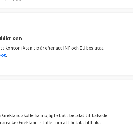
1.
 ekonomiskt stöd?
er, har fått krislån.
uldkrisen
, Portugal, Rumänien, Spanien och Ungern. Länderna har
 kontor i Aten tio år efter att IMF och EU beslutat
ner kronor, i lån mot ränta, främst från EU och
kot
.
äget varit i Grekland som tvingats be om krislån tre
o)
sk utbetalning
Grekland skulle ha möjlighet att betalat tillbaka de
 ansöker Grekland i stället om att betala tillbaka