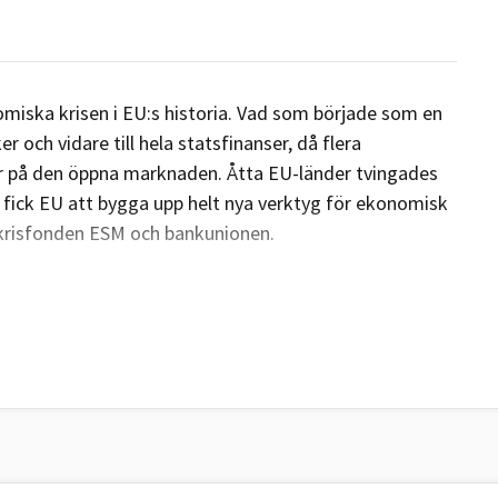
miska krisen i EU:s historia. Vad som började som en
er och vidare till hela statsfinanser, då flera
r på den öppna marknaden. Åtta EU-länder tvingades
n fick EU att bygga upp helt nya verktyg för ekonomisk
 krisfonden ESM och bankunionen.
ur EU och Sverige agerade, och vilka luckor som
008?
ekris i USA.