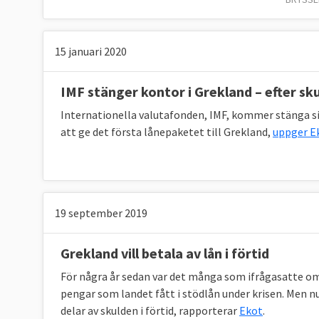
europeiska ekonomin. Mer om detta i fråga 1
4. Vilka krisdrabbade EU-länder har fått
15 januari 2020
Åtta länder, både euroländer och icke-euroländ
IMF stänger kontor i Grekland – efter sk
Det gäller Cypern, Grekland, Irland, Lettland
Internationella valutafonden, IMF, kommer stänga sitt
fått nästan 650 miljarder euro, över sex biljo
att ge det första lånepaketet till Grekland,
uppger E
Internationella Valutafonden, IMF. Värst har l
gånger.
Översikt: lån till krisländer (miljarder eur
19 september 2019
Land
Beslut
Lån
Fakti
Grekland vill betala av lån i förtid
Ungern
okt 2008
20
14,2
För några år sedan var det många som ifrågasatte om 
pengar som landet fått i stödlån under krisen. Men nu
Lettland
dec 2008
7,5
4,5
delar av skulden i förtid, rapporterar
Ekot
.