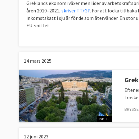
Greklands ekonomi växer men lider av arbetskraftsbri
internationella valutafonden, IMF.
åren 2010–2021,
skriver TT/GP
. För att locka tillba
inkomstskatt i sju år för de som återvänder. En stor 
Åtstramningarna som följde tillsammans med
EU-snittet.
nedgång i ekonomin. Finanskrisen hade därmed 
kris.
2. Var EU förberett på en kris?
14 mars 2025
Nej.
Grek
Det fanns inga gemensamma regler eller riktli
Efter 
eller en statsskuldskris. EU var därför enli
tröske
tankesmedjan Bruegel
, oförberedd när krise
BRYSSEL
Ännu mindre fanns det gemensamma verktyg f
Bild: EU
eurogruppens ordförande och finansminister fr
januari 2018
:
12 juni 2023