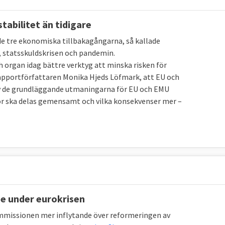
kuldkrisen och riskerna i stora banker. När den stora
stabilitet än tidigare
bala finanskrisen, spillde det över till en djup kris. Vi
 de tre ekonomiska tillbakagångarna, så kallade
, statsskuldskrisen och pandemin.
tt kriser uppstod inom EU. Problemet var att de
organ idag bättre verktyg att minska risken för
r rapportförfattaren Monika Hjeds Löfmark, att EU och
av de grundläggande utmaningarna för EU och EMU
t EU-länderna inte får ha större budgetunderskott än
rdor ska delas gemensamt och vilka konsekvenser mer –
 och att statsskulden får uppgå till max 60 procent av
es för att se till att länderna höll sig med sunda
ra länder större skulder och underskott utan att
ela länder på fall insåg man att problemen kunde sprida
uroländerna delar valuta, och att det kunde hota hela
e under eurokrisen
der.
missionen mer inflytande över reformeringen av