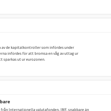
a av de kapitalkontroller som infördes under
*
erna infördes för att bromsa en våg av uttag ur
tt sparkas ut ur eurozonen.
6
bbare
ån från Internationella valutafonden, IMF, snabbare än
nd även en del av summan som återstod i det första