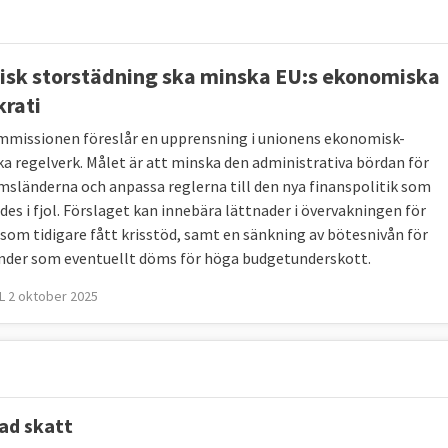
äkerhet i USA ledde till förluster för banker
ånen som på tvivelaktiga grunder hade getts till mindre
isk storstädning ska minska EU:s ekonomiska
krati
bland den anrika amerikanska investmentbanken Lehman
08.
missionen föreslår en upprensning i unionens ekonomisk-
ka regelverk. Målet är att minska den administrativa bördan för
och hela kreditmarknaden sattes ur spel. Utlåning till
sländerna och anpassa reglerna till den nya finanspolitik som
och export minskade och arbetslösheten steg.
des i fjol. Förslaget kan innebära lättnader i övervakningen för
 som tidigare fått krisstöd, samt en sänkning av bötesnivån för
llt var Ungern och Lettland i slutet av 2008.
nder som eventuellt döms för höga budgetunderskott.
entals miljarder kronor i det ekonomiska systemet för
 2 oktober 2025
en. Det gjorde att länder som redan hade stora
 och fick problem då deras kreditbetyg sänktes med
a
då flera länder inte längre kunde ta nya lån för att
ad skatt
tvingades begära krislån, främst från EU och