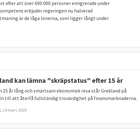
st efter att över 600 000 personer emigrerade under
ka kompetens erbjuder regeringen nu halverad
utmaning är de låga lönerna, som ligger långt under
 minskad ekonomisk aktivitet orsakade i många fall
blivit en skuldkris som i sin tur blivit en ekonomisk
land kan lämna "skräpstatus" efter 15 år
njer för hur EU-länderna skulle hantera en bankkris
en 15 år lång och smärtsam ekonomisk resa står Grekland på
gt många bedömare, däribland den
ekonomiska
ln till att återfå fullständig trovärdighet på finansmarknaderna.
n kom.
 14 mars 2025
ör att motarbeta krisen. Mário Centeno,
ån det tidigare krislandet Portugal, sade i ett
tal i