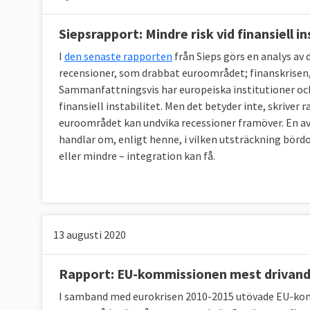
”Vi [EU] hade inte verktygen för att hantera s
Siepsrapport: Mindre risk vid finansiell in
recessionen slog emot oss, framkallat av den glo
var inte rustade för att hantera det”.
I
den senaste rapporten
från Sieps görs en analys av
recensioner, som drabbat euroområdet; finanskrisen
Det fanns dock regler som skulle förhindra a
Sammanfattningsvis har europeiska institutioner och 
reglerna inte följdes.
finansiell instabilitet. Men det betyder inte, skrive
euroområdet kan undvika recessioner framöver. En 
Stabilitets- och tillväxtpakten, som säger at
handlar om, enligt henne, i vilken utsträckning bö
tre procent av bruttonationalprodukten (BNP)
eller mindre – integration kan få.
BNP, skapades i samband med att euron införd
offentliga finanser. Före krisen hade dock fle
åtgärder vidtogs.
13 augusti 2020
När bankkrisen ledde till skuldkris och fick h
sig från land till land, särskilt om man som e
Rapport: EU-kommissionen mest drivand
valutasamarbetet. EU började då vidta åtgär
I samband med eurokrisen 2010-2015 utövade EU-kom