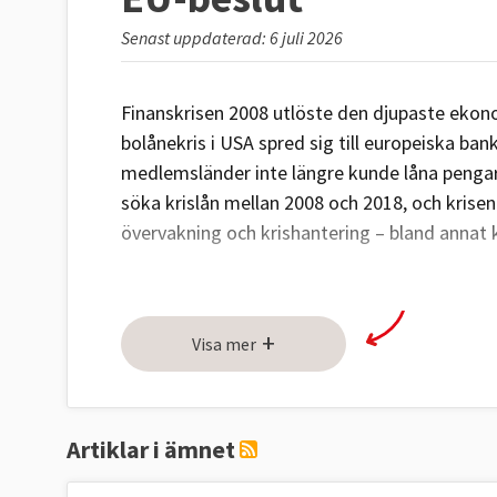
Senast uppdaterad: 6 juli 2026
Finanskrisen 2008 utlöste den djupaste ekono
bolånekris i USA spred sig till europeiska bank
medlemsländer inte längre kunde låna penga
söka krislån mellan 2008 och 2018, och krise
övervakning och krishantering – bland annat
Här går vi igenom vad som orsakade krisen, h
fortfarande finns i eurons konstruktion.
+
Visa mer
13 frågor och svar
1. Vad orsakade den ekonomiska krisen 2
Artiklar i ämnet
Den globala finanskrisen började som en bolån