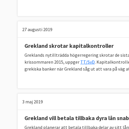
Rumänien
maj 2009
20
5
Grekland
maj 2010
110
72,9
27 augusti 2019
Irland
dec 2010
85
83,5
Portugal
maj 2011
78
76,8
Grekland skrotar kapitalkontroller
Greklands nytillträdda högerregering skrotar de sist
Grekland
mars 2012
130
153,8
krissommaren 2015, uppger
TT/SvD
. Kapitalkontroll
Spanien
juli 2012
100
41,3
grekiska banker när Grekland såg ut att vara på väg a
Cypern
april 2013
10
6,7
Grekland
aug 2015
86
61,9
3 maj 2019
Totalt
646,5
520,
Grekland vill betala tillbaka dyra lån sna
Grekland planerar att betala tillbaka delar av sitt l
* Inom det andra låneprogrammet fick Grekla