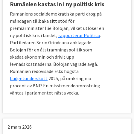
Rumänien kastas in i ny politisk kris
Rumäniens socialdemokratiska parti drog på
måndagen tillbaka sitt stöd för
premiärminister Ilie Bolojan, vilket utlöser en
ny politisk kris i landet,
rapporterar Politico
.
Partiledaren Sorin Grindeanu anklagade
Bolojan för en åtstramningspolitik som
skadat ekonomin och drivit upp
levnadskostnaderna. Bolojan vägrade avgå.
Rumänien redovisade EU:s högsta
budgetunderskott
2025, på omkring nio
procent av BNP. En misstroendeomröstning
väntas i parlamentet nästa vecka.
2 mars 2026