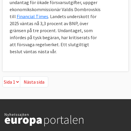
undantag för ökade försvarsutgifter, uppger
ekonomikskommissionär Valdis Dombrovskis
till
Financial Times
. Landets underskott för
2025 väntas nå 3,3 procent av BNP, över
gränsen på tre procent. Undantaget, som
infördes på tysk begäran, har kritiserats för
att försvaga regelverket. Ett slutgiltigt
beslut väntas nästa vår.
Nästa sida
Nästa sida