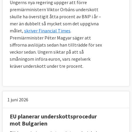
Ungerns nya regering uppger att förre
premiärministern Viktor Orbáns underskott
skulle ha överstigit åtta procent av BNP i år –
mer än dubbelt så mycket som det uppgivna
målet,
skriver Financial Times
.
Premiärminister Péter Magyar säger att
siffrorna avslöjats sedan han tillträdde för sex
veckor sedan. Ungern siktar på att så
småningom införa euron, vars regelverk
kräver underskott under tre procent.
1 juni 2026
EU planerar underskottsprocedur
mot Bulgarien