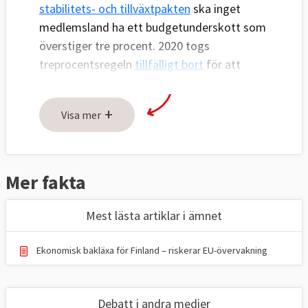
stabilitets- och tillväxtpakten
ska inget
medlemsland ha ett budgetunderskott som
överstiger tre procent. 2020 togs
treprocentsregeln
tillfälligt bort
för att
bättre kunna möta cornonakrisens
utmaningar.
Från och med 2024 gäller
+
Visa mer
treprocentsregeln igen tillsammans med
ett
uppdaterat regelverk
.
Mer fakta
Mest lästa artiklar i ämnet
Ekonomisk bakläxa för Finland – riskerar EU-övervakning
Debatt i andra medier