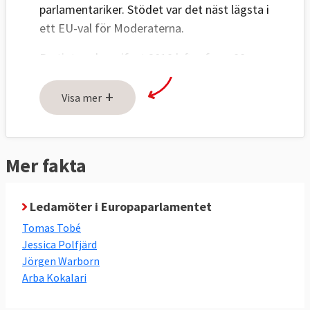
parlamentariker. Stödet var det näst lägsta i
ett EU-val för Moderaterna.
Partiets valmanifest 2019 lyfter fram 99
förslag inom fyra huvudområden:
+
Visa mer
Göra Sverige tryggare: 28 förslag
Effektiv och modern miljö- och
klimatpolitik: 28 förslag
Mer fakta
Kontroll över Europas gränser: 10
förslag
Frihet, företagsamhet och framtidstro:
Ledamöter i Europaparlamentet
3 förslag
Tomas Tobé
Jessica Polfjärd
Läs mer
Jörgen Warborn
Arba Kokalari