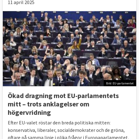
11 april 2025
Bild: EU-parlamentet
Ökad dragning mot EU-parlamentets
mitt – trots anklagelser om
högervridning
Efter EU-valet röstar den breda politiska mitten:
konservativa, liberaler, socialdemokrater och de gröna,
oftare på samma linje i olika frågor i Europaparlamentet.