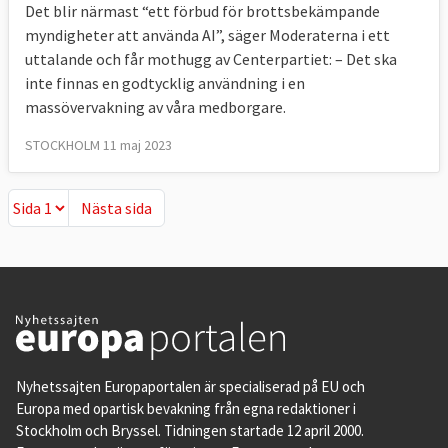
Det blir närmast “ett förbud för brottsbekämpande
myndigheter att använda AI”, säger Moderaterna i ett
uttalande och får mothugg av Centerpartiet: – Det ska
inte finnas en godtycklig användning i en
massövervakning av våra medborgare.
STOCKHOLM 11 maj 2023
Nästa sida
Nästa sida
Nyhetssajten Europaportalen är specialiserad på EU och
Europa med opartisk bevakning från egna redaktioner i
Stockholm och Bryssel. Tidningen startade 12 april 2000.