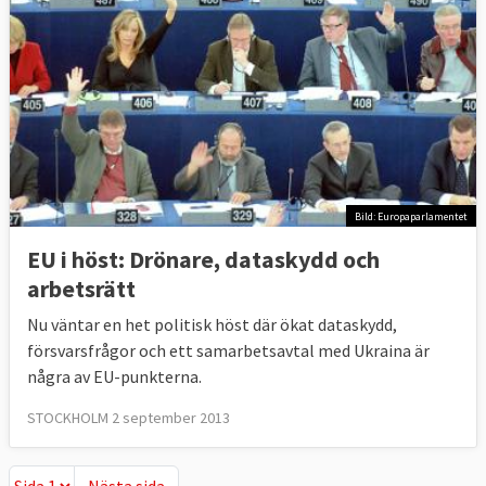
Bild: Europaparlamentet
EU i höst: Drönare, dataskydd och
arbetsrätt
Nu väntar en het politisk höst där ökat dataskydd,
försvarsfrågor och ett samarbetsavtal med Ukraina är
några av EU-punkterna.
STOCKHOLM 2 september 2013
Nästa sida
Nästa sida