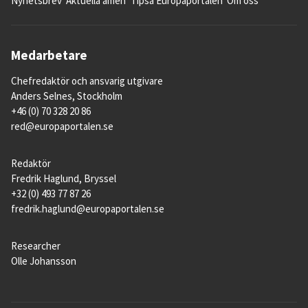
Nyhetsbrev
Aktuella ämen
Tipsa Europaportalen
Om oss
Medarbetare
Chefredaktör och ansvarig utgivare
Anders Selnes, Stockholm
+46 (0) 70 328 20 86
red@europaportalen.se
Redaktör
Fredrik Haglund, Bryssel
+32 (0) 493 77 87 26
fredrik.haglund@europaportalen.se
Researcher
Olle Johansson