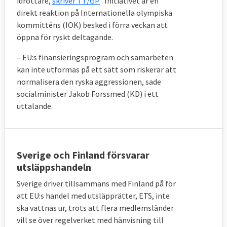
idrottare,
skriver TT/GP
. Initiativet är en
direkt reaktion på Internationella olympiska
kommitténs (IOK) besked i förra veckan att
öppna för ryskt deltagande.
– EU:s finansieringsprogram och samarbeten
kan inte utformas på ett sätt som riskerar att
normalisera den ryska aggressionen, sade
socialminister Jakob Forssmed (KD) i ett
uttalande.
Sverige och Finland försvarar
utsläppshandeln
Sverige driver tillsammans med Finland på för
att EU:s handel med utsläpprätter, ETS, inte
ska vattnas ur, trots att flera medlemsländer
vill se över regelverket med hänvisning till