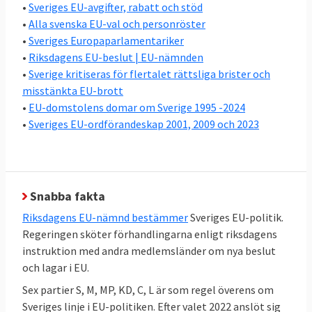
Den ordinarie lagstiftningen i EU beslutas av
•
Sveriges EU-avgifter, rabatt och stöd
det folkvalda Europaparlamentet och EU-
•
Alla svenska EU-val och personröster
ländernas regeringar i ministerrådet
•
Sveriges Europaparlamentariker
tillsammans. I riksdagsvalet 2022 valde
•
Riksdagens EU-beslut | EU-nämnden
•
Sverige kritiseras för flertalet rättsliga brister och
svenska folket vilka partier som ska styra
misstänkta EU-brott
svensk EU-politik i ministerrådet. Ordningen
•
EU-domstolens domar om Sverige 1995 -2024
är att riksdagens EU-nämnd, där alla partier
•
Sveriges EU-ordförandeskap 2001, 2009 och 2023
är representerade, bestämmer EU-politiken
och regeringen förhandlar i EU.
En stor kartläggning av Europaportalen
Snabba fakta
visar att det råder relativt stor politisk
Riksdagens EU-nämnd bestämmer
Sveriges EU-politik.
enighet i EU-frågor hos en majoritet
Regeringen sköter förhandlingarna enligt riksdagens
av
riksdagspartierna i Sverige
. Under
instruktion med andra medlemsländer om nya beslut
regeringen Kristerssons första år var sex
och lagar i EU.
partier S, M,C,KD,MP och L helt överens i 72
Sex partier S, M, MP, KD, C, L är som regel överens om
procent av samtliga 286 EU-frågor, stora
Sveriges linje i EU-politiken. Efter valet 2022 anslöt sig