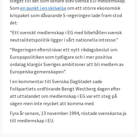
december 2024 hade kommissionen 43
steget till det som senare blev svensk EU-medlemskap.
Som
en punkt i en skrivelse
om ett större ekonomisk
pågående
överträdelseförfaranden mot
krispaket som dåvarande S-regeringen lade fram stod
Sverige
, en process som kan sluta i EU-
det:
domstolen.
"Ett svenskt medlemskap i EG med bibehållen svensk
Sverige ofta bland de främsta
neutralitetspolitik ligger i vårt nationella intresse."
Sverige tillhör de rikare EU-länderna och är
i
“Regeringen eftersträvar ett nytt rikdagsbeslut om
regel bland de främsta länderna
i jämförande
Europapolitiken som tydligare och i mer positiva
studier eller statistik som rör
demokrati
,
ordalag klargör Sveriges ambitioner att bli medlem av
pressfrihet
,
låg korruption
,
rättsstatlighet
,
Europeiska gemenskapen”.
jämställdhet mellan könen
,
budgetbalans
,
I en kommentar till Svenska Dagbladet sade
EU:s sociala resultattavla
,
Folkpartiets ordförande Bengt Westberg dagen efter
klimatmål
,
forskning
sysselsättningsgrad
,
att uttalandet om medlemskap i EG var ett steg på
vägen men inte mycket att komma med.
och utveckling
och
innovationsförmåga
. Läs
mer – se nedan.
Fyra år senare, 13 november 1994, röstade svenskarna ja
till medlemskap i EU.
Läs mer