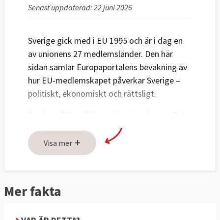
Senast uppdaterad: 22 juni 2026
Sverige gick med i EU 1995 och är i dag en
av unionens 27 medlemsländer. Den här
sidan samlar Europaportalens bevakning av
hur EU-medlemskapet påverkar Sverige –
politiskt, ekonomiskt och rättsligt.
Sveriges EU-politik avgörs i
riksdagens EU-
nämnd
och den svenska regeringen för
+
Sveriges talan i EU:s råd. Även
Visa mer
Europaparlamentariker
representerar
svenska folket i en maktdelning mellan
Europaparlamentet och regeringarna i rådet.
Mer fakta
EU:s betydelse för Sverige