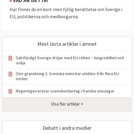
VAD ÄR DETTA?
I regeringsförklaringen
9 september 2025
Här finner du en kort men fyllig berättelse om Sverige i
upprepade statsminister Ulf Kristersson (M)
EU, politikerna och medborgarna.
tidigare statsministrars uttalanden om EU:s
viktiga roll för svensk utrikes- och
säkerhetspolitik och ekonomi.
Mest lästa artiklar i ämnet
– Det europeiska samarbetet och dess
värdegemenskap är viktigare än någonsin –
Saktfärdigt Sverige dröjer med EU-rätten – tungroddhet och
för Sveriges säkerhet, konkurrenskraft,
ovilja
klimatarbete och globala inflytande, sade
Stor granskning 1: Svenska ministrar uteblev från flera EU-
möten
statsminister Ulf Kristersson (M) i
riksdagen.
Regeringen kräver svenskundantag i franska snuslagar
Det kan jämföras med förra regeringen
Visa fler artiklar +
under Magdalena Andersson (S) som 2021
var
inne på samma linje
med orden “EU är
Sveriges viktigaste utrikes- och
Debatt i andra medier
säkerhetspolitiska arena” och “Det handlar