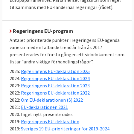
Europaparlamentet. Parlamentet lagstiftar som regel
tillsammans med EU-ländernas regeringar (rådet).
Den höga graden av enighet står i kontrast
till mediabilden som ibland rapporterar om
Regeringens EU-program
stora konflikter och oenighet i EU-politiken.
Antalet prioriterade punkter i regeringens EU-agenda
Därmed inte sagt att det inte bråkas i
varierar med en fallande trend år från år. 2017
presenterades för första gången ett sidodokument som
svensk EU-politik,
se här
.
listar "andra viktiga förhandlingsfrågor".
Sverige röstar nästan alltid ja till EU-
2025:
Regeringens EU-deklaration 2025
lagar
2024:
Regeringens EU-deklaration 2024
Mellan 2014 och 2023 antog EU-ländernas
2023:
Regeringens EU-deklaration 2023
regeringar i ministerrådet 734 lagar. EU-
2022:
Regeringens EU-deklaration 2022
ländernas regeringar, var oavsett politisk
2022:
Om EU-deklarationen (S) 2022
färg, nästan alltid överens om nya EU-lagar.
2021:
EU-deklarationen 2021
Sverige röstade nej 14 gånger – knappt 2
2020: Inget nytt presenterades
procent av lagarna. I nästan 98 procent av
2019:
Regeringens EU-deklaration
.
omröstningarna i EU röstade Sverige, efter
2019:
Sveriges 19 EU-prioriteringar för 2019-2024
.
beslut i riksdagens EU-nämnd, ja till nya EU-