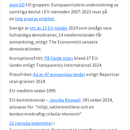
som små. För första gången var
även SD
till gruppen. Europaportalens undersökning av
Sverigedemokraterna det partiet utanför
samtliga beslut i EU-nämnden 2007-2023 visar på
en
hög grad av enighet
.
regeringen
som minst gick emot
riksdagens
EU-politik, vilket är en tydlig förändring mot
Sverige är
ett av 13 EU-länder
2024 som ansågs vara
SD:s tidigare hållning.
fullvärdiga demokratier, 14 medlemsländer får
anmärkning, enligt The Economists senaste
demokratiindex.
Korruptionsfritt;
På fjärde plats
bland 27 EU-
länder enligt Transparency International 2024.
Pressfrihet
4:a av 47 europeiska länder
enligt Reportrar
utan gränser 2024.
EU-medlem sedan 1995.
EU-kommissionär –
Jessika Roswall
(M) sedan 2024,
ansvarar för "miljö, vattenresiliens och en
konkurrenskraftig cirkulär ekonomi".
21 svenska ledamöter
i