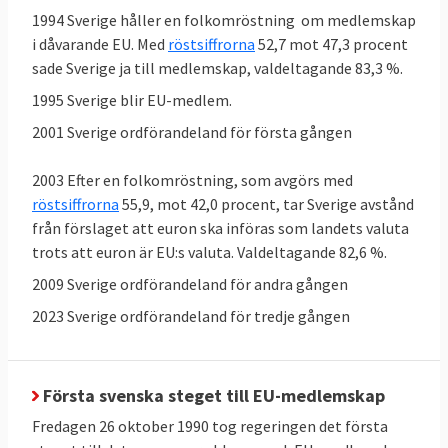
1994 Sverige håller en folkomröstning om medlemskap
i dåvarande EU. Med
röstsiffrorna
52,7 mot 47,3 procent
sade Sverige ja till medlemskap, valdeltagande 83,3 %.
1995 Sverige blir EU-medlem.
2001 Sverige ordförandeland för första gången
2003 Efter en folkomröstning, som avgörs med
röstsiffrorna
55,9, mot 42,0 procent, tar Sverige avstånd
från förslaget att euron ska införas som landets valuta
trots att euron är EU:s valuta. Valdeltagande 82,6 %.
Sverige kritiseras för rättsliga brister
2009 Sverige ordförandeland för andra gången
Sverige röstar som regel för nya EU-lagar i
ministerrådet, men ibland har Sverige
2023 Sverige ordförandeland för tredje gången
problem att följa dem. EU-kommissionen
pekar i flera fall på att införandet av lagarna
i svensk rätt dröjt allt för länge, eller att de
Första svenska steget till EU-medlemskap
införts på felaktigt sätt. Vid årsskiftet 31
Fredagen 26 oktober 1990 tog regeringen det första