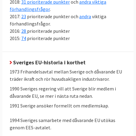
2018:
31 prioriterade punkter
och
andra viktiga
lagar. Läs
mer om undersökningen
.
förhandlingsfrågor
.
2017:
23
prioriterade punkter och
andra
viktiga
förhandlingsfrågor.
2016:
28
prioriterade punkter
2015:
74
prioriterade punkter
Sveriges EU-historia i korthet
1973 Frihandelsavtal mellan Sverige och dåvarande EU
träder ikraft och rör huvudsakligen industrivaror.
1990 Sveriges regering vill att Sverige blir medlem i
dåvarande EU, se mer i nästa ruta nedan.
1991 Sverige ansöker formellt om medlemskap.
1994 Sveriges samarbete med dåvarande EU utökas
genom EES-avtalet.