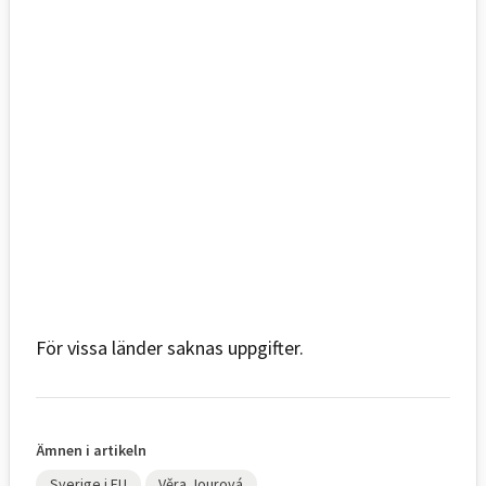
För vissa länder saknas uppgifter.
Ämnen i artikeln
Sverige i EU
Věra Jourová