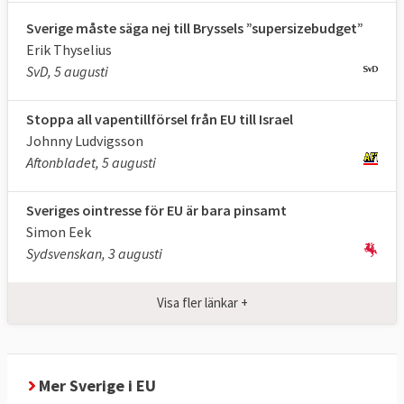
om jobben, eftersom EU är vår viktigaste
Sverige måste säga nej till Bryssels ”supersizebudget”
marknad”.
Erik Thyselius
SvD, 5 augusti
Sammantaget, visar Europaportalens
undersökningar, tycks syftet med det
Stoppa all vapentillförsel från EU till Israel
svenska EU-medlemskapet framför allt vara
Johnny Ludvigsson
att stärka landets ekonomi och utrikes- och
Aftonbladet, 5 augusti
säkerhetspolitik.
Sveriges ointresse för EU är bara pinsamt
Två andra utmärkande drag i svensk EU-
Simon Eek
politik är den relativt höga graden av
Sydsvenskan, 3 augusti
enighet i riksdagen, se nedan, och att
Sverige oavsett regering nästan alltid
Visa fler länkar +
stödjer de nya EU-lagar som stiftas, se
nedan.
Stor enighet i svensk EU-politik
Mer Sverige i EU