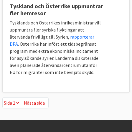
Tyskland och Österrike uppmuntrar
fler hemresor
Tysklands och Österrikes inrikesministrar vill
uppmuntra fler syriska flyktingar att
återvända frivilligt till Syrien,
rapporterar
DPA
. Österrike har infört ett tidsbegränsat
program med extra ekonomiska incitament
för asylsökande syrier. Länderna diskuterade
även planerade återvändarcentrum utanför
EU för migranter som inte beviljats skydd.
Nästa sida
Nästa sida