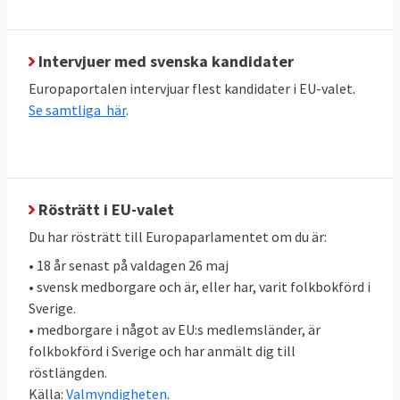
Partigrupperna nedan står i nuvarande
storleksordning i förhållande till antalet
mandat.
Intervjuer med svenska kandidater
Europaportalen intervjuar flest kandidater i EU-valet.
Konservativa EPP-gruppen:
Se samtliga här
.
Manfred Weber, tysk, leder i dag EPP-
gruppen i Europaparlamentet
Socialdemokrater S&D:
Frans Timmermans, Nederländernas
Rösträtt i EU-valet
nuvarande EU-kommissionär
Du har rösträtt till Europaparlamentet om du är:
EU-kritiska konservativa gruppen ECR:
• 18 år senast på valdagen 26 maj
Jan Zahradil, tjeckisk EU-parlamentariker
• svensk medborgare och är, eller har, varit folkbokförd i
Sverige.
De gröna/ EFA:
• medborgare i något av EU:s medlemsländer, är
Ska Keller, tysk EU-parlamentariker,
folkbokförd i Sverige och har anmält dig till
röstlängden.
representant för Die Grünen
Källa:
Valmyndigheten
.
Bas Eickhout, nederländsk EU-