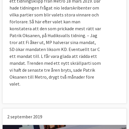
ett tidningsklipp från Metro 18 mars 2019. Där
hade tidningen frågat nio ledarskribenter om
vilka partier som blir valets stora vinnare och
förlorare. Så här efter valet kan man
konstatera att den som prickade mest rätt var
Patrik Oksanen, på Hudiksvalls tidning. – Jag
tror att Fi åker ut, MP halverar sina mandat,
SD ökar mandaten liksom KD. Eventuellt tar C
ett mandat till. L får vara glada att rädda ett
mandat. Trenden med ett nytt skrällparti som
vi haft de senaste tre åren bryts, sade Patrik
Oksanen till Metro, drygt två månader före
valet.
2 september 2019