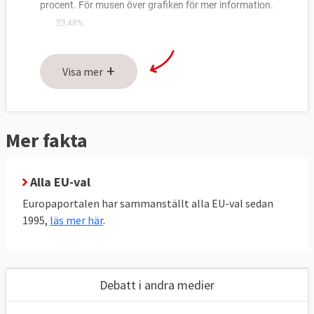
+
Visa mer
Mer fakta
Alla EU-val
Europaportalen har sammanställt alla EU-val sedan
1995,
läs mer här
.
För mer detaljerade resultat på
kommunnivå och personkryss se
denna
Debatt i andra medier
artikel
.