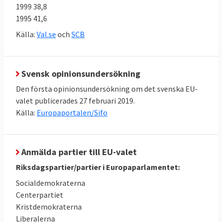
av att
Storbritannen lämnar EU
.
1999 38,8
1995 41,6
Antalet svenska Europaparlamentariker
Källa:
Val.se
och
SCB
kommer att öka från 20 till 21 folkvalda.
Även 13 andra medlemsländer kommer att
få dela på ytterligare 26 platser i
Svensk opinionsundersökning
parlamentet för att uppnå en bättre
Den första opinionsundersökning om det svenska EU-
proportionalitet i förhållande till
valet publicerades 27 februari 2019.
folkmängden.
Källa:
Europaportalen/Sifo
I Sverige tillämpas en 4-procentspärr i EU-
valet. Det betyder att ett parti måste ha
Anmälda partier till EU-valet
minst fyra procent av rösterna för att
få delta i fördelningen av de 21 svenska
Riksdagspartier/partier i Europaparlamentet:
mandaten.
Socialdemokraterna
Centerpartiet
Kristdemokraterna
Liberalerna