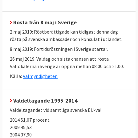
parlamentariker från GroenLinks
Europeiska vänsterpartiet:
Rösta från 8 maj i Sverige
Violeta Tomič, slovensk parlamentariker
2 maj 2019: Röstberättigade kan tidigast denna dag
Nico Cue, belgisk metallfacksledare
rösta på svenska ambassader och konsulat i utlandet.
8 maj 2019: Förtidsröstningen i Sverige startar.
Liberala Alde:
Väntas presenterar flera toppkandidater 21
26 maj 2019: Valdag och sista chansen att rösta.
Vallokalerna i Sverige är öppna mellan 08.00 och 21.00.
mars
Källa:
Valmyndigheten
.
Bakgrund
Val till Europaparlamentet äger rum
23-26
Valdeltagande 1995-2014
maj 2019
. För svensk del betyder det att EU-
Valdeltagandet vid samtliga svenska EU-val.
valet genomförs söndagen den 26 maj.
2014 51,07 procent
Antalet platser i Europaparlamentet efter
2009 45,53
EU-valet minskas från 751 till 705 på grund
2004 37,90