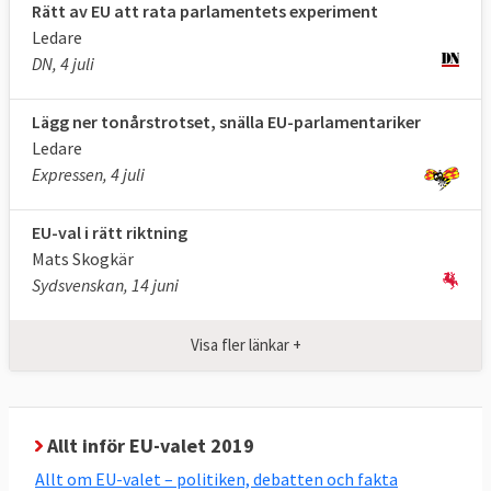
Rätt av EU att rata parlamentets experiment
SVENSKA KANDIDATER I EU-VALET
Ledare
Nio större partier ställer upp 331
DN, 4 juli
kandidater till 21 platser i
Europaparlamentet.
Se alla större partiers
Lägg ner tonårstrotset, snälla EU-parlamentariker
kandidater
.
Ledare
Ytterligare 76 svenska mindre partier är
Expressen, 4 juli
anmälda till EU-parlamentsvalet. Se dem och
deras kandidater
här
.
EU-val i rätt riktning
Mats Skogkär
Kandidater till ordförande i EU-
Sydsvenskan, 14 juni
kommissionen, så kallade
spitzenkandidaten
Visa fler länkar +
Syftet är att utse kandidater till ordförande
för EU-kommissionen genom EU-valet. Det
nyvalda Europaparlamentet väljer
Allt inför EU-valet 2019
ordförande för EU-kommissionen.
Allt om EU-valet – politiken, debatten och fakta