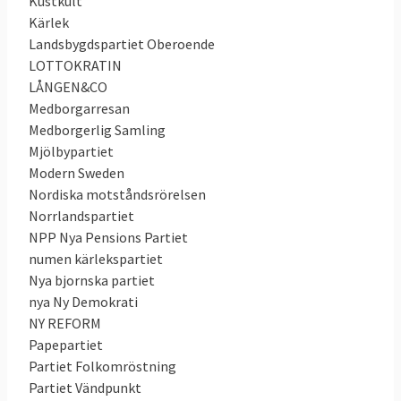
Kustkult
Kärlek
Landsbygdspartiet Oberoende
LOTTOKRATIN
LÅNGEN&CO
Medborgarresan
Medborgerlig Samling
Mjölbypartiet
Modern Sweden
Nordiska motståndsrörelsen
Norrlandspartiet
NPP Nya Pensions Partiet
numen kärlekspartiet
Nya bjornska partiet
nya Ny Demokrati
NY REFORM
Papepartiet
Partiet Folkomröstning
Partiet Vändpunkt