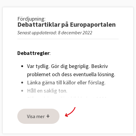
Fördjupning:
Debattartiklar på Europaportalen
Senast uppdaterad: 8 december 2022
Debattregler
:
Var tydlig. Gör dig begriplig. Beskriv
problemet och dess eventuella lösning.
Länka gärna till källor eller förslag.
Håll en saklig ton.
Bifoga högupplöst bild (minst 2000
pixlar) på debattör i liggande format.
+
Ange fotograf.
Visa mer
Om fler personer ska visas på bild
måste bilderna sättas ihop innan de