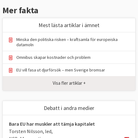
skickas in.
Mer fakta
Skicka text och bild till:
Mest lästa artiklar i ämnet
red@europaportalen.se
Minska den politiska risken – kraftsamla för europeiska
datamoln
Omnibus skapar kostnader och problem
EU vill fasa ut djurförsök – men Sverige bromsar
Visa fler artiklar +
Debatt i andra medier
Bara EU har muskler att tämja kapitalet
Torsten Nilsson, led,