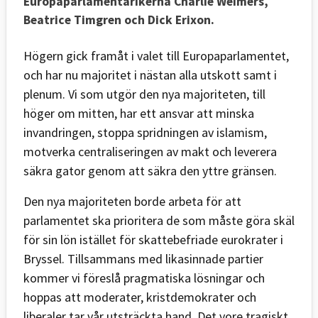
Europaparlamentarikerna
Charlie Weimers,
Beatrice Timgren och Dick Erixon.
Högern gick framåt i valet till Europaparlamentet,
och har nu majoritet i nästan alla utskott samt i
plenum. Vi som utgör den nya majoriteten, till
höger om mitten, har ett ansvar att minska
invandringen, stoppa spridningen av islamism,
motverka centraliseringen av makt och leverera
säkra gator genom att säkra den yttre gränsen.
Den nya majoriteten borde arbeta för att
parlamentet ska prioritera de som måste göra skäl
för sin lön istället för skattebefriade eurokrater i
Bryssel. Tillsammans med likasinnade partier
kommer vi föreslå pragmatiska lösningar och
hoppas att moderater, kristdemokrater och
liberaler tar vår utsträckta hand. Det vore tragiskt