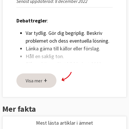
Senast uppdaterad: 8 december 2022
Debattregler
:
Var tydlig. Gör dig begriplig. Beskriv
problemet och dess eventuella lösning.
Länka gärna till källor eller förslag.
Håll en saklig ton.
Bifoga högupplöst bild (minst 2000
pixlar) på debattör i liggande format.
+
Ange fotograf.
Visa mer
Om fler personer ska visas på bild
måste bilderna sättas ihop innan de
skickas in.
Mer fakta
Skicka text och bild till:
Mest lästa artiklar i ämnet
red@europaportalen.se