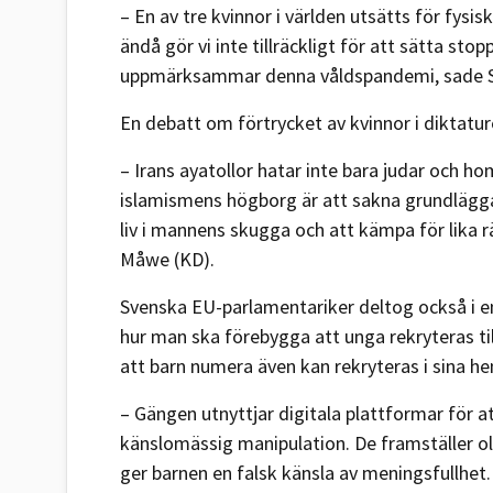
– En av tre kvinnor i världen utsätts för fysisk
ändå gör vi inte tillräckligt för att sätta sto
uppmärksammar denna våldspandemi, sade So
En debatt om förtrycket av kvinnor i diktatu
– Irans ayatollor hatar inte bara judar och ho
islamismens högborg är att sakna grundläggan
liv i mannens skugga och att kämpa för lika 
Måwe (KD).
Svenska EU-parlamentariker deltog också i en
hur man ska förebygga att unga rekryteras til
att barn numera även kan rekryteras i sina he
– Gängen utnyttjar digitala plattformar för a
känslomässig manipulation. De framställer ol
ger barnen en falsk känsla av meningsfullhet. V