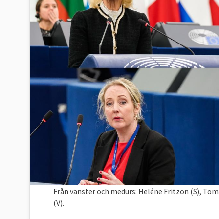
Från vänster och medurs: Heléne Fritzon (S), To
(V).