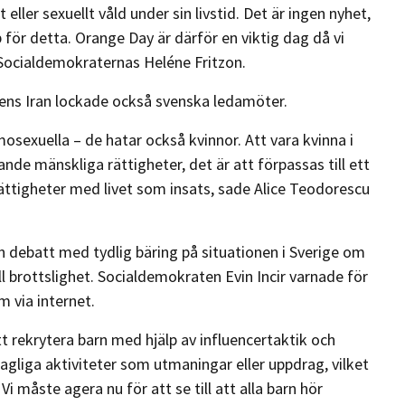
t eller sexuellt våld under sin livstid. Det är ingen nyhet,
pp för detta. Orange Day är därför en viktig dag då vi
cialdemokraternas Heléne Fritzon.
rens Iran lockade också svenska ledamöter.
mosexuella – de hatar också kvinnor. Att vara kvinna i
de mänskliga rättigheter, det är att förpassas till ett
rättigheter med livet som insats, sade Alice Teodorescu
 debatt med tydlig bäring på situationen i Sverige om
l brottslighet. Socialdemokraten Evin Incir varnade för
m via internet.
tt rekrytera barn med hjälp av influencertaktik och
agliga aktiviteter som utmaningar eller uppdrag, vilket
i måste agera nu för att se till att alla barn hör