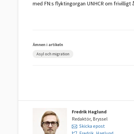
med FN:s flyktingorgan UNHCR om frivilligt 
Ämnen i artikeln
Asyl och migration
Fredrik Haglund
Redaktör, Bryssel
Skicka epost
Fredrik_Haglund