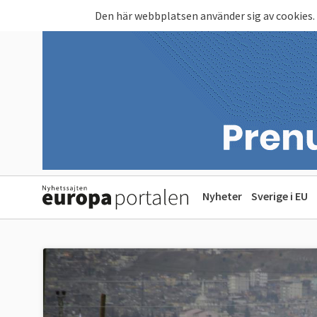
Hoppa till huvudinnehåll
Den här webbplatsen använder sig av cookies.
Nyheter
Sverige i EU