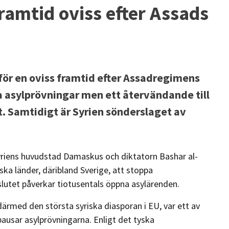
framtid oviss efter Assads
inför en oviss framtid efter Assadregimens
na asylprövningar men ett återvändande till
t. Samtidigt är Syrien sönderslaget av
 Syriens huvudstad Damaskus och diktatorn Bashar al-
iska länder, däribland Sverige, att stoppa
slutet påverkar tiotusentals öppna asylärenden.
ärmed den största syriska diasporan i EU, var ett av
usar asylprövningarna. Enligt det tyska