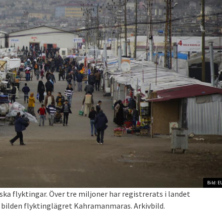
Bild: E
ska flyktingar. Över tre miljoner har registrerats i landet
å bilden flyktinglägret Kahramanmaras. Arkivbild.