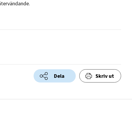
återvändande.
Dela
Skriv ut