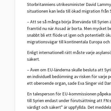
Storbritanniens utrikesminister David Lammy 
situationen kan leda till ökad migration från 
– Att se så många börja återvända till Syrien 
framtid nu när Assad är borta. Men mycket be
snabbt bli ett flöde ut igen och potentiellt ö
migrationsvägar till kontinentala Europa och
Enligt internationell rätt måste varje asyla
säkert.
– Även om EU-länderna skulle besluta att Syri
en individuell bedömning av risken för varje p
ett oberoende organ, sade Eva Singer vid Dansk
En talesperson för EU-kommissionen påpekade
till Syrien endast under förutsättning att FN:s
värdigt och säkert" är uppfyllda. Det meddel