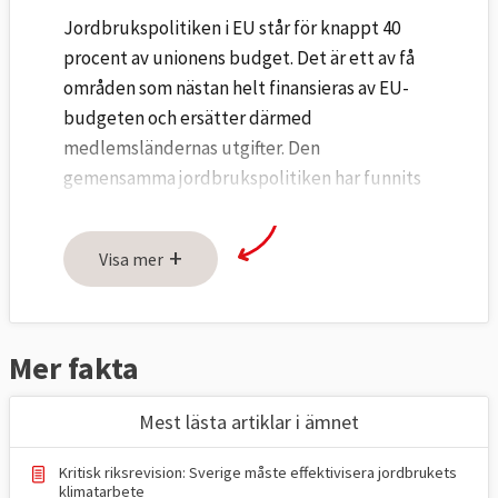
Jordbrukspolitiken i EU står för knappt 40
procent av unionens budget. Det är ett av få
områden som nästan helt finansieras av EU-
budgeten och ersätter därmed
medlemsländernas utgifter. Den
gemensamma jordbrukspolitiken har funnits
sedan 1960-talet.
+
Jordbrukspolitiken delas upp i tre områden:
Visa mer
direktstöd, marknadsstöd och
landsbygdsutveckling. Direktstöden, som i
Sverige kallas gårdsstöd, är den största
Mer fakta
posten och går direkt till lantbrukare. Ju
större marken en lantbrukare har, desto
Mest lästa artiklar i ämnet
större stöd.
Kritisk riksrevision: Sverige måste effektivisera jordbrukets
Marknadsstöd är EU:s sätt att stödköpa
klimatarbete