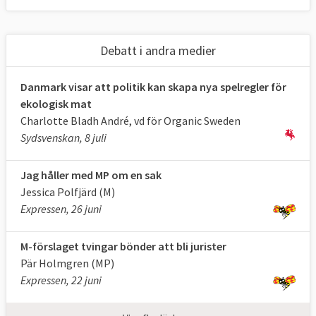
lantbrukares produkter om priset blir för
lågt.
Debatt i andra medier
Den sista posten går till att utveckla en
levande landsbygd och miljö. Det kan
Danmark visar att politik kan skapa nya spelregler för
exempelvis handla om att tillhandahålla
ekologisk mat
bredband eller göra det bättre för djur.
Charlotte Bladh André, vd för Organic Sweden
Sydsvenskan, 8 juli
Det är i stort upp till de enskilda
medlemsländerna hur de vill utforma och
Jag håller med MP om en sak
använda de olika jordbruksstöden.
Jessica Polfjärd (M)
Expressen, 26 juni
Det land som får mest jordbruksstöd är
Frankrike medan Bulgarien och Rumänien
M-förslaget tvingar bönder att bli jurister
får mest i förhållande till ländernas
Pär Holmgren (MP)
ekonomi.
Expressen, 22 juni
Källor: EU-upplysningen, EU-kommissionen