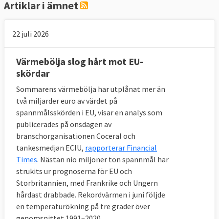
Artiklar i ämnet
22 juli 2026
Värmebölja slog hårt mot EU-
skördar
Sommarens värmebölja har utplånat mer än
två miljarder euro av värdet på
spannmålsskörden i EU, visar en analys som
publicerades på onsdagen av
branschorganisationen Coceral och
tankesmedjan ECIU,
rapporterar Financial
Times
. Nästan nio miljoner ton spannmål har
strukits ur prognoserna för EU och
Storbritannien, med Frankrike och Ungern
hårdast drabbade. Rekordvärmen i juni följde
en temperaturökning på tre grader över
genomsnittet 1991–2020.