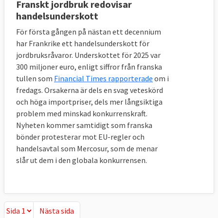
Franskt jordbruk redovisar
handelsunderskott
För första gången på nästan ett decennium
har Frankrike ett handelsunderskott för
jordbruksråvaror. Underskottet för 2025 var
300 miljoner euro, enligt siffror från franska
tullen som
Financial Times rapporterade
om i
fredags. Orsakerna är dels en svag veteskörd
och höga importpriser, dels mer långsiktiga
problem med minskad konkurrenskraft.
Nyheten kommer samtidigt som franska
bönder protesterar mot EU-regler och
handelsavtal som Mercosur, som de menar
slår ut dem i den globala konkurrensen.
Nästa sida
Nästa sida