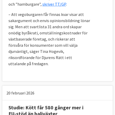
och ”hamburgare”,
skriver TT/GP
.
– Att vegoburgaren får finnas kvar visar att
sakargument och envis opinionsbildning lönar
sig. Men att svartlista 31 andra ord skapar
onödig byråkrati, omställningskostnader för
växtbaserade företag, och riskerar att
försvåra för konsumenter som vill välja
djurvänligt, säger Tina Hogevik,
riksordförande för Djurens Rätt i ett
uttalande på fredagen.
20 februari 2026
Studie: Kött får 580 gånger mer i
EU-stöd än baljväxter