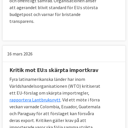
och offentligt samråd. Organisationen anser
att agerandet blivit standard för EU:s största
budgetpost och varnar för bristande
transparens.
16 mars 2026
Kritik mot EU:s skärpta importkrav
Fyra latinamerikanska länder har inom
Världshandelsorganisationen (WTO) kritiserat
ett EU-förslag om skärpta importregler,
rapportera Lantbruksnytt
. Vid ett möte i förra
veckan varnade Colombia, Ecuador, Guatemala
och Paraguay för att förslaget kan försvåra
deras export. Kritiken gäller krav på att
importerade varor ska följa samma strikta