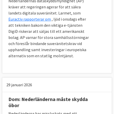
Nederländernas dataskyddsmyndighet (AP)
kräver att regeringen agerar för att säkra
landets digitala suveränitet. Larmet, som
Euractiv rapporterar om
, ljöd i onsdags efter
att tekniken bakom den viktiga e-tjänsten
DigiD riskerar att säljas till ett amerikanskt
bolag. AP varnar för stora samhällsstörningar
och föreslår bindande suveränitetskrav vid
upphandling samt investeringar i europeiska
alternativ som en statlig molntjänst.
29 januari 2026
Dom: Nederländerna måste skydda
öbor
Nederländerna har misslyckats med att