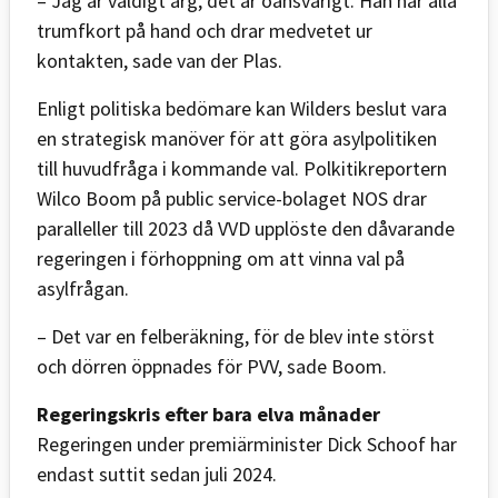
– Jag är väldigt arg, det är oansvarigt. Han har alla
trumfkort på hand och drar medvetet ur
kontakten, sade van der Plas.
Enligt politiska bedömare kan Wilders beslut vara
en strategisk manöver för att göra asylpolitiken
till huvudfråga i kommande val. Polkitikreportern
Wilco Boom på public service-bolaget NOS drar
paralleller till 2023 då VVD upplöste den dåvarande
regeringen i förhoppning om att vinna val på
asylfrågan.
– Det var en felberäkning, för de blev inte störst
och dörren öppnades för PVV, sade Boom.
Regeringskris efter bara elva månader
Regeringen under premiärminister Dick Schoof har
endast suttit sedan juli 2024.