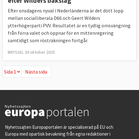
efter Wilders bakslag
Efter onsdagens nyval i Nederländerna är det dött lopp
mellan socialliberala D66 och Geert Wilders
ytterhögerparti PVV. Resultatet är en tydlig omsvängning
från förra valet och öppnar för en mittenregering
samtidigt som rösträkningen fortgår.
BRYSSEL 30 oktober 2025
Nästa sida
Nästa sida
Nyhetssajten Europaportalen är specialiserad på EU och
Europa med opartisk bevakning från egna redaktioner i