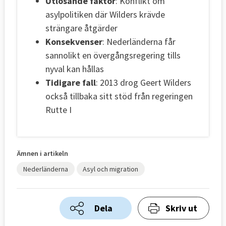
Utlösande faktor
: Konflikt om
asylpolitiken där Wilders krävde
strängare åtgärder
Konsekvenser
: Nederländerna får
sannolikt en övergångsregering tills
nyval kan hållas
Tidigare fall
: 2013 drog Geert Wilders
också tillbaka sitt stöd från regeringen
Rutte I
Ämnen i artikeln
Nederländerna
Asyl och migration
Dela
Skriv ut