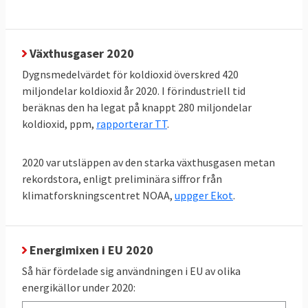
den så kallade primära energianvändningen,
delas med antalet invånare framgår vilka
som förbrukar mest energi. Svenskarna
Växthusgaser 2020
förbrukar mer energi än andra i EU räknat
Dygnsmedelvärdet för koldioxid överskred 420
per person och hamnar på delad tredje plats
miljondelar koldioxid år 2020. I förindustriell tid
i förbrukningsligan efter Luxemburg och
beräknas den ha legat på knappt 280 miljondelar
koldioxid, ppm,
rapporterar TT
.
Finland. Minst energi per person i EU
förbrukar malteser.
2020 var utsläppen av den starka växthusgasen metan
rekordstora, enligt preliminära siffror från
TABELL 4.
2011
2021
Förändring
klimatforskningscentret NOAA,
uppger Ekot
.
Energianvändning
per capita
Energimixen i EU 2020
EU-genomsnitt
3,21
2,93
- 9 %
Så här fördelade sig användningen i EU av olika
toe
toe
energikällor under 2020: