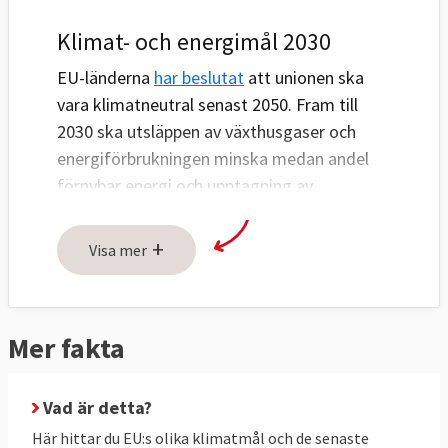
Klimat- och energimål 2030
EU-länderna
har beslutat
att unionen ska
vara klimatneutral senast 2050. Fram till
2030 ska utsläppen av växthusgaser och
energiförbrukningen minska medan andel
förnybar energi och upptagning av
växthusgaser ska öka, se tabell 1 och 2
nedan.
+
Visa mer
Utsläppen ska minska genom tre åtgärder:
handel med utsläppsrätter inom EU (ETS),
nationella åtgärder för att minska utsläppen
Mer fakta
(ESR) och ökat upptag av växthusgaser i
skog och mark (LULUCF).
Vad är detta?
Utsläppsminskningar genom handel med
Här hittar du EU:s olika klimatmål och de senaste