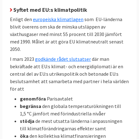
förnyelsebar energi
Syftet med EU:s klimatpolitik
Enligt den
europeiska klimatlagen
som EU-länderna
42,5 – 45
EU-genomsnitt
25
blivit överens om ska de minska utsläppen av
procent
procent
växthusgaser med minst 55 procent till 2030 jämfört
med 1990. Målet är att göra EU klimatneutralt senast
66
2050.
Sverige
Inget
procent
bindande
I mars 2023
godkände rådet slutsatser
där man
bekräftade att EU:s klimat- och energidiplomati är en
EU-mål
central del av EU:s utrikespolitik och betonade EU:s
beslutsamhet att samarbeta med partner i hela världen
Klicka på länkarna i tabellen för att
Källor
:
för att
se källan.
genomföra
Parisavtalet
begränsa
den globala temperaturökningen till
1,5 °C jämfört med förindustriella nivåer
Svenskarnas energianvändning
stödja
de mest utsatta länderna i anpassningen
och utsläpp i EU
till klimatförändringarnas effekter samt
öka
den kollektiva klimatfinansieringen
När all energi som förbrukas i ett EU-land,