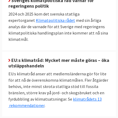
Sveriges klimatpolitiska råd varnar för
Energieffektivisering och
regeringens politik
förnybart
2024 och 2025 kom det svenska statliga
Jämfört med 2005 ska EU till 2030 minska
expertorganet
Klimatpolitiska rådet
med sin årliga
sin primära energiförbrukning med 34
analys där de varnade för att Sverige med regeringens
klimatpolitiska handlingsplan inte kommer att nå sina
procent till högst 992,5 Mtoe. Här finns
klimatmål.
dock inget specifikt krav på enskilda
medlemsländer utan målet är gemensamt.
Andelen förnybar energi i EU ska fördubblas
EU:s klimatråd: Mycket mer måste göras – öka
utsläppshandeln
mellan 2020 och 2030 till minst 42,5 procent,
men gärna 45 procent. Sverige har i särklass
EU:s klimatråd anser att medlemsländerna gör för lite
för att nå de överenskomna klimatmålen. Fler åtgärder
den största andelen förnybar energi bland
behövs, inte minst skrota statliga stöd till fossila
EU-länderna:
66 procent 2023
. Inte heller här
bränslen, större krav på jord- och skogsbruket och en
finns något specifikt krav på enskilda
fyrdubbling av klimatsatsningar. Se
klimatrådets 13
medlemsländer utan målet är gemensamt.
rekommendationer
.
TABELL 3. Andelen
2023
Mål 2030