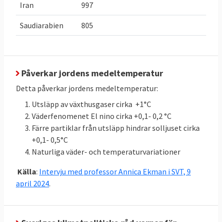
Iran
997
av
31,223
växthusgaser:
växthusgaser
Mt
med
3,955
CO
e
2023
2
Saudiarabien
805
i skog och
Mt
från
CO
e
2
mark med
43,366 till
3,955 Mt
inlagring
CO
e
2
jämfört med
totalt
47,321
Påverkar jordens medeltemperatur
snittet för
Mt
CO
e
Detta påverkar jordens medeltemperatur:
2
2016-2018:
Utsläpp av växthusgaser cirka +1°C
43,366
Väderfenomenet El nino cirka +0,1- 0,2 °C
(LULUCF)
Färre partiklar från utsläpp hindrar solljuset cirka
+0,1- 0,5°C
Klicka på länkarna i tabellen för att se
Källor
:
Naturliga väder- och temperaturvariationer
källan. MtCO2e betyder miljoner ton
koldioxidekvivalenter
, ett mått på mängden
Källa
:
Intervju med professor Annica Ekman i SVT, 9
växthusgaser.
april 2024
.