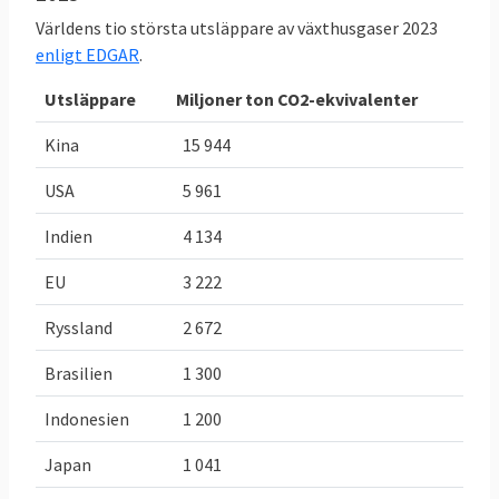
Världens tio största utsläppare av växthusgaser 2023
enligt EDGAR
.
TABELL 2.
Läge
Bindande
Sveriges
Sverige
EU-mål 2030
Utsläppare
Miljoner ton CO2-ekvivalenter
klimat och
för Sverige
Kina
15 944
energimål i
EU
USA
5 961
Minskade
-29,4 procent
,
-
50 procent
,
Indien
4 134
utsläpp av
eller
eller
EU
3 222
växthusgaser
30,2 Mt
CO
e,
högst utsläpp
2
jmf. 2005
2024
på 21,6
Ryssland
2 672
(ESR) då
Mt
CO
e
2
Brasilien
1 300
Sverige
släppte ut
Indonesien
1 200
42,2 Mt
CO
e
.
2
Japan
1 041
Öka inlagring
Inlagring
Öka upptaget