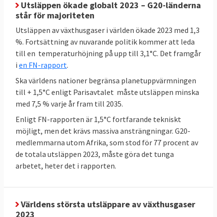
på mängden växthusgaser. *** Mtoe betyder
Utsläppen ökade globalt 2023 – G20-länderna
står för majoriteten
miljoner ton
oljeekvivalenter
, ett mått på
energiinnehåll.
Utsläppen av växthusgaser i världen ökade 2023 med 1,3
%. Fortsättning av nuvarande politik kommer att leda
till en temperaturhöjning på upp till 3,1°C. Det framgår
i
en FN-rapport
.
Sveriges mål enligt EU-beslut
Ska världens nationer begränsa planetuppvärmningen
Sverige har bundit sig i EU att minska sina
till + 1,5°C enligt Parisavtalet måste utsläppen minska
utsläpp av växthusgaser (ESR) och öka
med 7,5 % varje år fram till 2035.
upptaget av växthusgaser i skog och mark
Enligt FN-rapporten är 1,5°C fortfarande tekniskt
(LULUCF). Sverige måste halvera sina
möjligt, men det krävs massiva ansträngningar. G20-
utsläpp till 2030 jämfört med 2005. Likaså
medlemmarna utom Afrika, som stod för 77 procent av
måste skog och mark i Sverige lagra
de totala utsläppen 2023, måste göra det tunga
närmare fyra miljoner ton mer växthusgaser
arbetet, heter det i rapporten.
2030 jämfört med ett genomsnitt för åren
2016-2018. Utöver dessa mål finns i Sveriges
fall även olika mål som riksdagen satt upp,
Världens största utsläppare av växthusgaser
2023
dessa behandlas inte här.