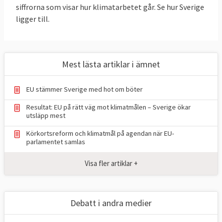
utsläppsrätter (ETS) är gemensamma för
siffrorna som visar hur klimatarbetet går. Se hur Sverige
ligger till.
EU, här finns inga nationella mål för
medlemsländerna. Men det finns två
nationella mål kallat ESR-målet och
LULUCF-målet. Sverige har bundit sig att
Mest lästa artiklar i ämnet
halvera sina nationella utsläpp till 2030 (ESR)
och öka upptaget av växthusgaser i skog
EU stämmer Sverige med hot om böter
och mark (LULUCF).
Resultat: EU på rätt väg mot klimatmålen – Sverige ökar
utsläpp mest
TABELL 1.
Läge i EU
Mål 2030
Körkortsreform och klimatmål på agendan när EU-
Klimat och
2024
för EU
parlamentet samlas
energimål i EU
Visa fler artiklar +
Minskade utsläpp
37,2 procent,
55 procent
*
av växthusgaser
2024
jmf. 1990 (ETS +
Debatt i andra medier
ESR)