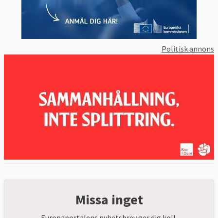
Politisk annons
Missa inget
Europaportalens nyhetsbrev ger dig koll.