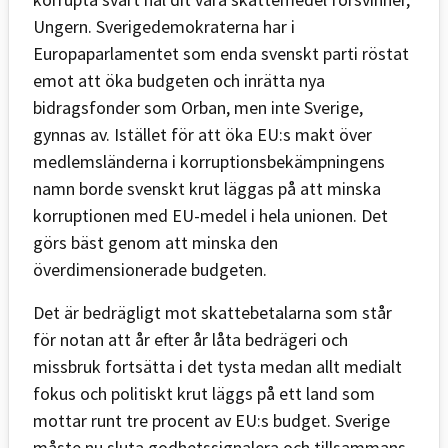
Ungern. Sverigedemokraterna har i
Europaparlamentet som enda svenskt parti röstat
emot att öka budgeten och inrätta nya
bidragsfonder som Orban, men inte Sverige,
gynnas av. Istället för att öka EU:s makt över
medlemsländerna i korruptionsbekämpningens
namn borde svenskt krut läggas på att minska
korruptionen med EU-medel i hela unionen. Det
görs bäst genom att minska den
överdimensionerade budgeten.
Det är bedrägligt mot skattebetalarna som står
för notan att år efter år låta bedrägeri och
missbruk fortsätta i det tysta medan allt medialt
fokus och politiskt krut läggs på ett land som
mottar runt tre procent av EU:s budget. Sverige
måste nu sluta godhetssignalera och tillsammans