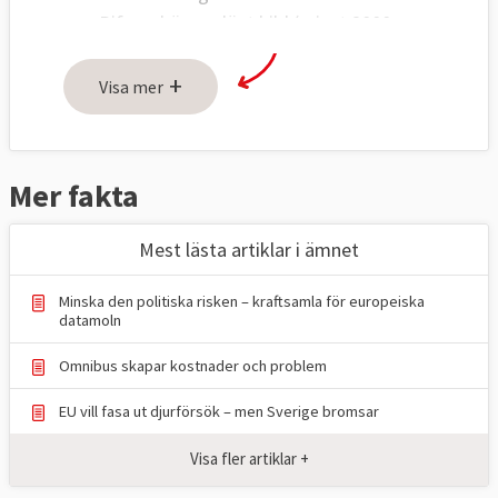
Bifoga högupplöst bild (minst 2000
pixlar) på debattör i liggande format.
+
Ange fotograf.
Visa mer
Om fler personer ska visas på bild
måste bilderna sättas ihop innan de
skickas in.
Mer fakta
Skicka text och bild till:
Mest lästa artiklar i ämnet
red@europaportalen.se
Minska den politiska risken – kraftsamla för europeiska
datamoln
Omnibus skapar kostnader och problem
EU vill fasa ut djurförsök – men Sverige bromsar
Visa fler artiklar +