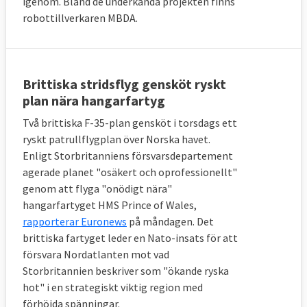
igenom. Bland de underkända projekten finns
robottillverkaren MBDA.
Brittiska stridsflyg gensköt ryskt
plan nära hangarfartyg
Två brittiska F-35-plan gensköt i torsdags ett
ryskt patrullflygplan över Norska havet.
Enligt Storbritanniens försvarsdepartement
agerade planet "osäkert och oprofessionellt"
genom att flyga "onödigt nära"
hangarfartyget HMS Prince of Wales,
rapporterar Euronews
på måndagen. Det
brittiska fartyget leder en Nato-insats för att
försvara Nordatlanten mot vad
Storbritannien beskriver som "ökande ryska
hot" i en strategiskt viktig region med
förhöjda spänningar.