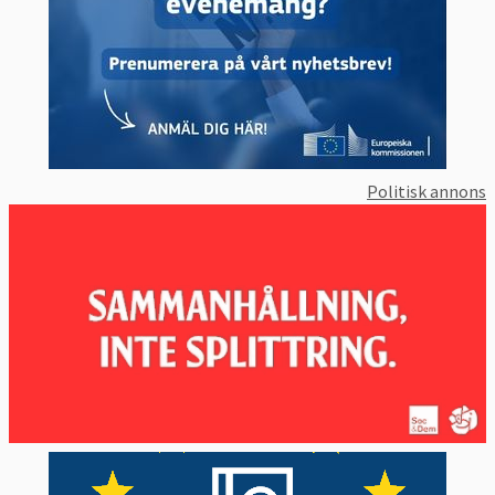
Europeiska partiernas vallöften:
Om klimat,
miljö och energi
Europeiska partiernas vallöften:
Om
arbetsmarknad och sociala frågor
Sveriges mest och minst aktiva EU-politiker
Inga kända hot om desinformation i
Politisk annons
svenska EU-valet
Svenska EU-politiker mörkar skattemedel –
utnyttjar svaga EU-regler
Undersökning visar: EU-parlamentariker –
ett lönsamt uppdrag
SD kritiserar inte Ungern och Polen – trots
bristande rättsstatlighet
Stor granskning: SD röstar som yttersta
högern i EU