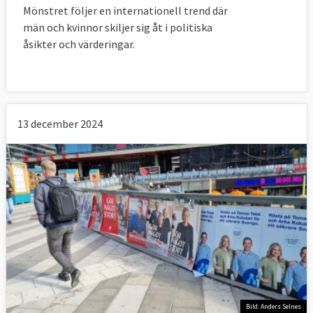
Mönstret följer en internationell trend där
Samtliga valmanifest i EU-valet 2024 –
män och kvinnor skiljer sig åt i politiska
svenska och europeiska
åsikter och värderingar.
Svenskt 
Europeiskt 
valmanifest
valmanifest
Socialdemokraterna
S-
PES
valmanifest
13 december 2024
Moderaterna
M-
EPP
valmanifest
Sverigedemokraterna
SD-
ECR
valmanifest
Miljöpartiet
MP-
Europeiska 
valmanifest
gröna
Centerpartiet
C-
ALDE
valmanifest
Kristdemokraterna
KD-
EPP
Bild: Anders Selnes