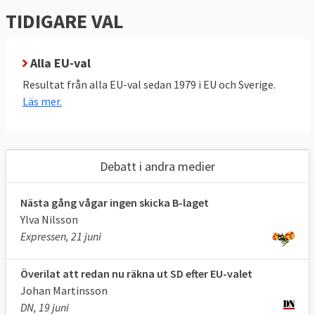
1:
använd valkompassen
TIDIGARE VAL
Självtest
Prova unik internationell
2:
valkompass, svar på svenska
Alla EU-val
Resultat från alla EU-val sedan 1979 i EU och Sverige.
Läs mer.
Debatt i andra medier
Nästa gång vågar ingen skicka B-laget
Ylva Nilsson
Expressen, 21 juni
Överilat att redan nu räkna ut SD efter EU-valet
Johan Martinsson
DN, 19 juni