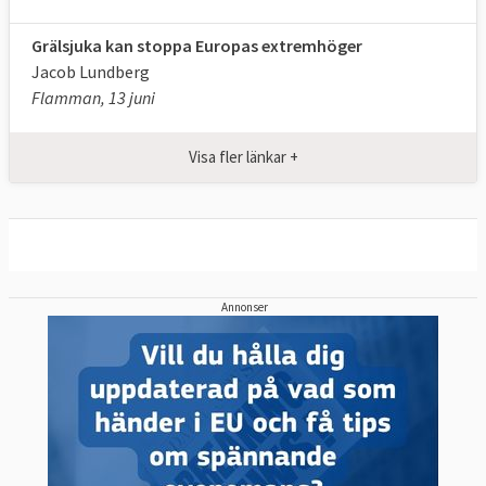
Grälsjuka kan stoppa Europas extremhöger
Jacob Lundberg
Flamman, 13 juni
Visa fler länkar +
Fördjupande artiklar om EU-
politik inför valet:
Annonser
Brett stöd hos svenska parlamentariker till
nya EU-lagar
Europeiska partiernas vallöften:
Om
ekonomisk politik
Europeiska partiernas vallöften:
Om försvar
och brottsbekämpning