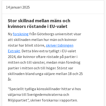
EU-kandidat
EU-samarbetet
14 januari 2025
Jessica Polfjärd
värdefullt för Sverige
(M):
Stor skillnad mellan mäns och
EU-kandidat Johan
Använd EU för att
kvinnors röstande i EU-valet
Danielsson (S):
stärka Sverige
Ny
forskning
från Göteborgs universitet visar
EU-kandidat Hanna
Stärk arbetarnas
att skillnaden mellan hur män och kvinnor
Gedin (V):
rättigheter i EU
röstar har blivit större,
skriver tidningen
Demokrati och miljö är
Extrakt
. Detta blev extra tydligt i EU-valet
EU-kandidat Pär
de viktigaste EU-
2024, där kvinnor oftare röstade på partier i
Holmgren (MP):
mitten och till vänster, medan män föredrog
frågorna
partier i mitten och till höger. Störst var
EU-kandidat Abir
Bygg det goda EU
skillnaden bland unga väljare mellan 18 och 25
Al-Sahlani (C):
år.
EU-kandidat Anna
"Speciellt tydliga könsskillnader hittar vi hos
Maria Corazza Bildt
Fred och samarbete
väljarna till Sverigedemokraterna och
(L):
Miljöpartiet", skriver forskarna i rapporten.