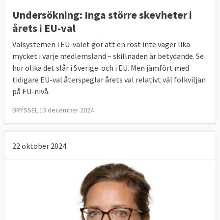
valmanifest
Undersökning: Inga större skevheter i
Vänsterpartiet
V-
NTP
årets i EU-val
valmanifest
Liberalerna
L-
ALDE
Valsystemen i EU-valet gör att en röst inte väger lika
valmanifest
mycket i varje medlemsland – skillnaden är betydande. Se
hur olika det slår i Sverige och i EU. Men jämfört med
tidigare EU-val återspeglar årets val relativt väl folkviljan
YLE video (1.02 min.)
:
Fem snabba exempel
på EU-nivå.
på vad Europaparlament gjort sedan förra
BRYSSEL 13 december 2024
valet
Valmyndigheten
:
Om rösträtt och sätt att
rösta
.
22 oktober 2024