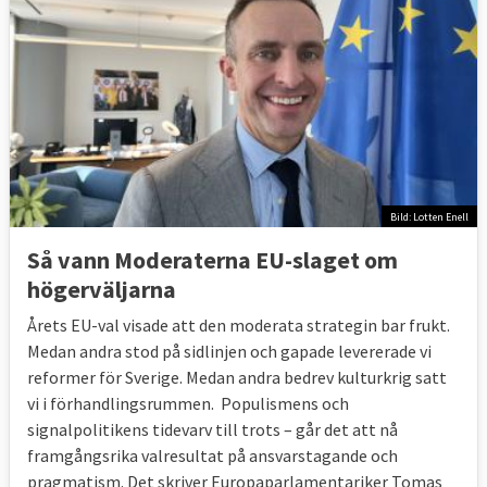
Bild: Lotten Enell
Så vann Moderaterna EU-slaget om
högerväljarna
Årets EU-val visade att den moderata strategin bar frukt.
Medan andra stod på sidlinjen och gapade levererade vi
reformer för Sverige. Medan andra bedrev kulturkrig satt
vi i förhandlingsrummen. Populismens och
signalpolitikens tidevarv till trots – går det att nå
framgångsrika valresultat på ansvarstagande och
pragmatism. Det skriver Europaparlamentariker Tomas