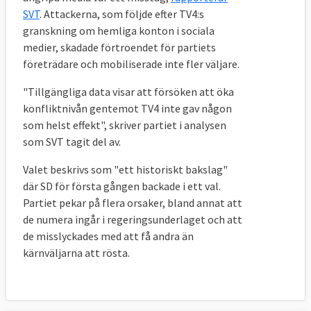
Charlie Weimers
I EU-parlamentet kan vi
SVT
. Attackerna, som följde efter TV4:s
(SD):
driva SD-politik
granskning om hemliga konton i sociala
Klimat- och
medier, skadade förtroendet för partiets
Karin Karlsbro
säkerhetsfrågorna
företrädare och mobiliserade inte fler väljare.
(L):
viktigast
"Tillgängliga data visar att försöken att öka
Alice Bah Kuhnke
Vi måste rädda klimatet
konfliktnivån gentemot TV4 inte gav någon
(MP):
och demokratin
som helst effekt", skriver partiet i analysen
Jonas Sjöstedt
Ny EU-politik kan göra
som SVT tagit del av.
(V):
Sverige världsledande
Valet beskrivs som "ett historiskt bakslag"
Emma Wiesner
Straffa länder som inte
där SD för första gången backade i ett val.
(C):
når klimatmål
Partiet pekar på flera orsaker, bland annat att
de numera ingår i regeringsunderlaget och att
de misslyckades med att få andra än
Debattartiklar med svenska
kärnväljarna att rösta.
partiernas andranamn inför EU-
valet 2024:
(SD och KD har inte
svarat)