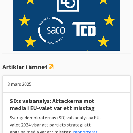
Europaparlamentet vill öka sitt inflytande –
svenskarna håller emot
Flertalet svenska EU-politiker vill bli
omvalda
Europaportalens intervjuer med
toppkandidaterna i EU-valet 2024
för de svenska partierna som nu
Artiklar i ämnet
sitter i EU-parlamentet:
Heléne Fritzon
Ingen välfärdsstat på EU-
3 mars 2025
(S):
nivå
Begränsa den fria
SD:s valsanalys: Attackerna mot
Tomas Tobé (M):
media i EU-valet var ett misstag
rörligheten för kriminella
Alice Teodorescu
Sverigedemokraternas (SD) valsanalys av EU-
Ett smalt men starkt EU
Måwe (KD):
valet 2024 visar att partiets strategi att
angripa media var ett misstag,
rapporterar