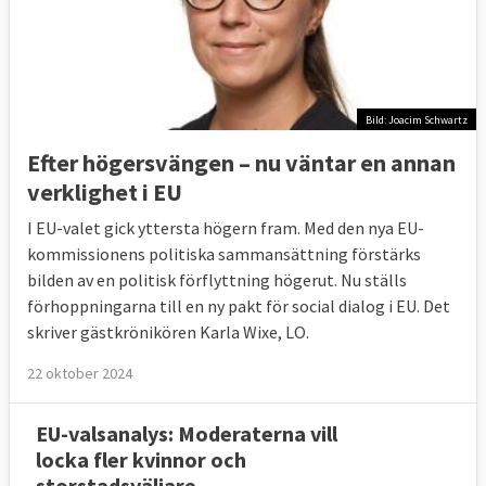
Bild: Joacim Schwartz
Efter högersvängen – nu väntar en annan
verklighet i EU
I EU-valet gick yttersta högern fram. Med den nya EU-
kommissionens politiska sammansättning förstärks
bilden av en politisk förflyttning högerut. Nu ställs
förhoppningarna till en ny pakt för social dialog i EU. Det
skriver gästkrönikören Karla Wixe, LO.
22 oktober 2024
EU-valsanalys: Moderaterna vill
locka fler kvinnor och
storstadsväljare