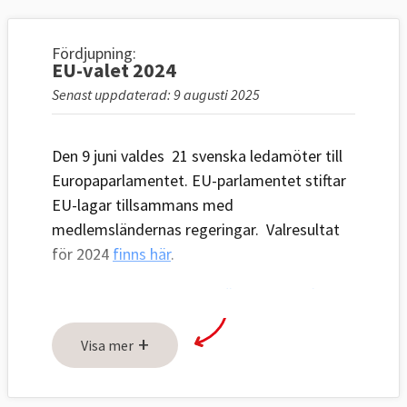
Fördjupning:
EU-valet 2024
Senast uppdaterad: 9 augusti 2025
Den 9 juni valdes 21 svenska ledamöter till
Europaparlamentet. EU-parlamentet stiftar
EU-lagar tillsammans med
medlemsländernas regeringar. Valresultat
för 2024
finns här
.
Alla kandidater i
De största
De minsta
EU-valet 2024:
partierna
–
partierna
+
Visa mer
Självtest
Osäker eller nyfiken på EU-valet–