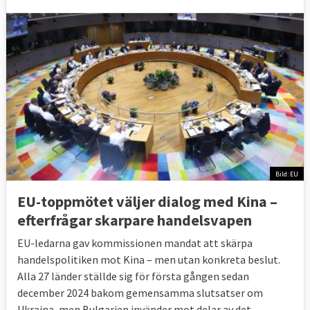
Bild: EU
EU-toppmötet väljer dialog med Kina –
efterfrågar skarpare handelsvapen
EU-ledarna gav kommissionen mandat att skärpa
handelspolitiken mot Kina – men utan konkreta beslut.
Alla 27 länder ställde sig för första gången sedan
december 2024 bakom gemensamma slutsatser om
Ukraina, men Bulgarien invänder mot delar av det