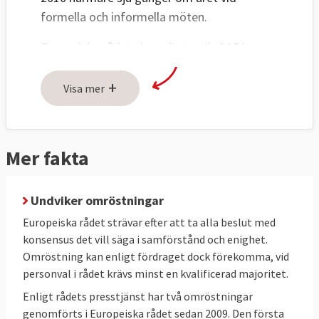
formella och informella möten.
Europeiska rådet ska enligt artikel 15 i
fördraget "ge unionen de impulser som
+
behövs för dess utveckling och bestämma
Visa mer
dess allmänna politiska riktlinjer och
prioriteringar." Rådet pekar med andra ord
ut unionens färdriktning i olika frågor. Det
Mer fakta
saknar lagstiftande och verkställande makt
och deltar inte i några formella
Undviker omröstningar
beslutsprocesser.
Europeiska rådet strävar efter att ta alla beslut med
konsensus det vill säga i samförstånd och enighet.
Omröstning kan enligt fördraget dock förekomma, vid
personval i rådet krävs minst en kvalificerad majoritet.
Enligt rådets presstjänst har två omröstningar
genomförts i Europeiska rådet sedan 2009. Den första