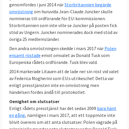
genomfördes i juni 2014 när
Storbritannien begärde
omröstning
om huruvida Jean-Claude Juncker skulle
nomineras till ordförande för EU-kommissionen.
Storbritannien som inte ville se Juncker på posten fick
stöd av Ungern. Juncker nominerades dock med stöd av
övriga 25 medlemsländer.
Den andra omröstningen skedde i mars 2017 när
Polen
ensamt röstade
emot omvalet av Donald Tusk som
Europeiska rådets ordförande. Tusk blev vald.
2014 markerade Litauen att de lade ner sin röst vid valet
av Federica Mogherini som EU:s utrikeschef. Detta var
enligt presstjänsten inte en omröstning men
händelsen fördes ändå till protokollet.
Oenighet om slutsatser
Enligt rådets presstjänst har det sedan 2009
bara hänt
en gång
, nämligen i mars 2017, att ett toppmöte inte
blivit överens om att anta slutsatser. Polen vägrade på