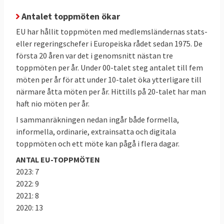
Efter varje toppmöte
offentliggör
Antalet toppmöten ökar
Europeiska rådet sina så kallade slutsatser.
EU har hållit toppmöten med medlemsländernas stats-
Inte blandas ihop
eller regeringschefer i Europeiska rådet sedan 1975. De
Europeiska rådet ska inte blandas ihop
första 20 åren var det i genomsnitt nästan tre
med
Europeiska unionens råd
som också
toppmöten per år. Under 00-talet steg antalet till fem
kallas ministerrådet vilket består av
möten per år för att under 10-talet öka ytterligare till
ministrar från varje medlemslands regering
närmare åtta möten per år. Hittills på 20-talet har man
haft nio möten per år.
och är en av lagstiftarna i EU. Det ska inte
heller förväxlas med
Europarådet
som är en
I sammanräkningen nedan ingår både formella,
informella, ordinarie, extrainsatta och digitala
internationell mellanstatlig organisation
toppmöten och ett möte kan pågå i flera dagar.
med främsta uppgift att försvara de
mänskliga rättigheterna i Europa.
ANTAL EU-TOPPMÖTEN
2023: 7
2022: 9
Läs mer
2021: 8
2020: 13