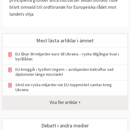
principiella grunder anta slutsatser sedan Donald Tusk
blivit omvald till ordförande för Europeiska rådet mot
landets vilja.
Mest lästa artiklar i ämnet
EU lånar 90 miljarder euro till Ukraina – ryska tillgångar kvar i
byrålådan
EU kringgår i tysthet Ungern – avslöjanden bekräftar vad
diplomater länge misstänkt
Strid om ryska miljarder när EU-toppmötet samlas kring
Ukraina
Visa fler artiklar +
Debatt i andra medier