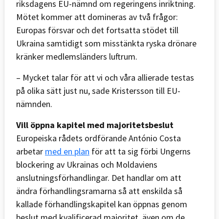
riksdagens EU-nämnd om regeringens inriktning.
Mötet kommer att domineras av två frågor:
Europas försvar och det fortsatta stödet till
Ukraina samtidigt som misstänkta ryska drönare
kränker medlemsländers luftrum.
– Mycket talar för att vi och våra allierade testas
på olika sätt just nu, sade Kristersson till EU-
nämnden.
Vill öppna kapitel med majoritetsbeslut
Europeiska rådets ordförande António Costa
arbetar
med en plan
för att ta sig förbi Ungerns
blockering av Ukrainas och Moldaviens
anslutningsförhandlingar. Det handlar om att
ändra förhandlingsramarna så att enskilda så
kallade förhandlingskapitel kan öppnas genom
beslut med kvalificerad majoritet, även om de